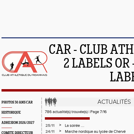
CAR - CLUB AT
2 LABELS OR 
LAB
ACTUALITÉS
PHOTOS 30 ANS CAR
786 actualité(s) trouvée(s) | Page 7/16
HISTORIQUE
ADHESION 2026/2027
>
25/11
La soirée ....
>
24/11
Marche nordique au lycée de Chervé
COMITE DIRECTEUR