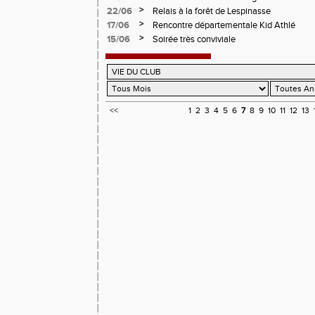
>
22/06
Relais à la forêt de Lespinasse
>
17/06
Rencontre départementale Kid Athlé
>
15/06
Soirée très conviviale
<<
1
2
3
4
5
6
7
8
9
10
11
12
13