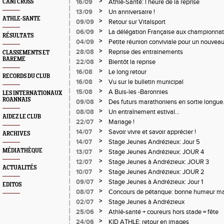
>
16/09
Athlé-Santé: l heure de la reprise
CANI CROSS
>
13/09
Un anniversaire !
ATHLE-SANTE
>
09/09
Retour sur Vitalsport
>
06/09
La délégation Française aux championna
RÉSULTATS
24heures
>
04/09
Petite réunion conviviale pour un nouveau
>
28/08
Reprise des entrainements
CLASSEMENTS ET
BAREME
>
22/08
Bientôt la reprise
>
16/08
Le long retour
RECORDS DU CLUB
>
16/08
Vu sur le bulletin municipal
>
15/08
A Buis-les -Baronnies
LES INTERNATIONAUX
ROANNAIS
>
09/08
Des futurs marathoniens en sortie longue..
>
08/08
Un entraînement estival...
AIDEZ LE CLUB
>
22/07
Mariage !
>
14/07
Savoir vivre et savoir apprécier !
ARCHIVES
>
14/07
Stage Jeunes Andrézieux: Jour 5
>
MÉDIATHÈQUE
13/07
Stage Jeunes Andrézieux: JOUR 4
>
12/07
Stage Jeunes à Andrézieux: JOUR 3
ACTUALITÉS
>
10/07
Stage Jeunes Andrézieux: JOUR 2
>
09/07
Stage Jeunes à Andrézieux: Jour 1
EDITOS
>
08/07
Concours de pétanque: bonne humeur mais
>
02/07
Stage Jeunes à Andrézieux
>
25/06
Athlé-santé + coureurs hors stade = fête
>
24/06
KID ATHLE: retour en images