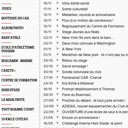
>
19/11
Infos Athlé-santé
>
JUGES
17/11
Sortie culturelle!
>
13/11
Médailles ,records et anniversaire
BOUTIQUE DU CAR
>
10/11
Plus d'un million de connexions !
>
10/11
Regroupement du Centre de Formation
ALBUM PHOTO
>
10/11
Stage Jeunes aux Noés
>
02/11
New-York !Ils sont dans le bain....
BABY ATHLE
>
02/11
Deux miss connues à Washington
ECOLE D'ATHLÉTISME
>
01/11
A New-York
POUSSIN
>
01/11
Marathon de New-york : ils n'ont pas pu tou
>
30/10
Retour du stage
BENJAMIN - MINIME
>
30/10
Sacré arrosage !
CADETS +
>
30/10
Soirée conviviale du club
>
27/10
Partenariat CAR -Chervé
CENTRE DE FORMATION
>
24/10
Kid Athlé à Malleval
>
19/10
Prompt rétablissement à Thomas
HORS STADE
>
09/10
Foire du Roannais
>
LA MABLYROTE
27/09
Proches du départ...et tout juste arrivés !
>
24/09
ADIDAS, nouvel équipementier du Club A
TOUT ROANNE COURT
>
22/09
OUVERTURE d'une école de saut à la perc
>
21/09
Encore un anniversaire !
10 KM LE COTEAU
>
16/09
Challenge Interne Hors Stade: le point