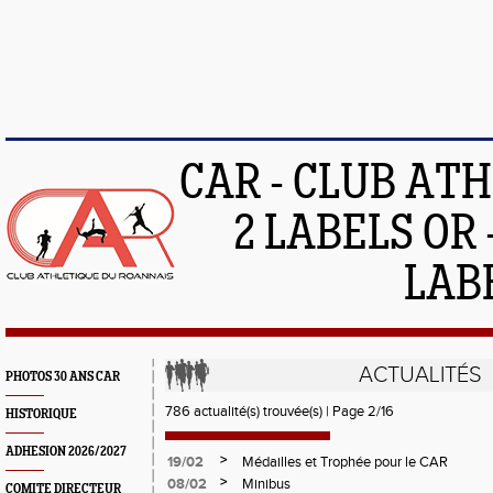
CAR - CLUB AT
2 LABELS OR 
LAB
ACTUALITÉS
PHOTOS 30 ANS CAR
786 actualité(s) trouvée(s) | Page 2/16
HISTORIQUE
ADHESION 2026/2027
>
19/02
Médailles et Trophée pour le CAR
>
08/02
Minibus
COMITE DIRECTEUR