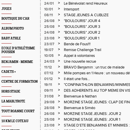
>
24/01
Le Bénévolat rend Heureux
>
JUGES
10/01
Intersport
>
08/11
STAGE JEUNES A CUBLIZE
BOUTIQUE DU CAR
>
26/08
"BOULOURIS" JOUR 4
>
25/08
"BOULOURIS" JOUR 3
ALBUM PHOTO
>
24/08
"BOULOURIS" JOUR 2
>
23/08
"BOULOURIS" JOUR 1
BABY ATHLE
>
23/07
Bande de Fous!!!
ECOLE D'ATHLÉTISME
>
19/07
Remise Challenge Trail
POUSSIN
>
10/05
Appel à volontaires
>
24/03
Une nouvelle recrue
BENJAMIN - MINIME
>
11/12
BRAVO Benjamin : un truc de malade
CADETS +
>
07/12
Mille pompes en 1 Heure : un nouveau dé
>
01/12
Il était une fois...
CENTRE DE FORMATION
>
19/11
"CONFINATHLON BENJAMINS/MINIMES
>
09/11
DES ADHERENTS AU TOP MEME EN VI
HORS STADE
>
31/08
Bienvenue à Nathan
>
LA MABLYROTE
29/08
MORZINE STAGE JEUNES: CLAP DE FIN
>
28/08
Bienvenue à Siméo
TOUT ROANNE COURT
>
26/08
MORZINE STAGE JEUNES: JOUR 2
>
25/08
MORZINE STAGE JEUNES: JOUR 1
10 KM LE COTEAU
>
23/08
STAGE D'ETE BENJAMINS ET MINIMES 