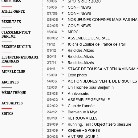
>
10/06
SPOTS d'OR 2020
CANI CROSS
>
15/05
CONFI NEWS
ATHLE-SANTE
>
07/05
CONFI NEWS
>
05/05
NOS JEUNES CONFINES MAIS PAS INA
RÉSULTATS
>
02/05
CONFI NEWS
>
16/04
MERCI
CLASSEMENTS ET
BAREME
>
08/02
ASSEMBLEE GENERALE
>
11/12
10 ans d'Equipe de France de Trail
RECORDS DU CLUB
>
01/12
Raid des Alizés
>
30/11
Raid des Alizés
LES INTERNATIONAUX
ROANNAIS
>
27/11
Raid des Alizés
>
01/11
STAGE DE TOUSSAINT BENJAMINS/MI
AIDEZ LE CLUB
>
15/09
Expo photo
>
14/05
ACTION JEUNES: VENTE DE BRIOCHES
ARCHIVES
>
12/03
Un Trophée pour Benjamin
>
MÉDIATHÈQUE
03/03
Anniversaire
>
09/02
ASSEMBLEE GENERALE
ACTUALITÉS
>
02/02
Club de l'année
>
24/12
Bienvenue à Mya
EDITOS
>
08/10
RETROUVAILLES
>
29/09
Running, Trail : Objectif zéro blessure
>
23/09
KINDER + SPORTS
>
30/08
ANTIBES: JOUR 4