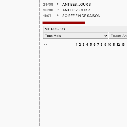
>
29/08
ANTIBES: JOUR 3
>
28/08
ANTIBES:JOUR 2
>
11/07
SOIRÉE FIN DE SAISON
<<
1
2
3
4
5
6
7
8
9
10
11
12
13