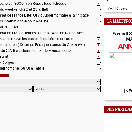
Roche sur 3000m en République Tchèque
d'Athlétisme.
du week-end (22 et 23 juillet)
at de France Elite: Olivia Abderrhamane à la 4° place
on internationale pour Adeline
LA MABLYRO
du 16 juillet
at de France Jeunes à Dreux/ Adeline Roche, vice-
Samedi 8
ne de France du 5000m
ons aux nouvelles bachelières: Léonie et Lucie
M
 chaudron ( 10 km de Feurs) et course du Charanvan
ANN
s du C.A.R au championnat de France Jeunes
Surat
 Riorges
derrhamane: 58"01 à Tarare
INF
NOS PARTENA