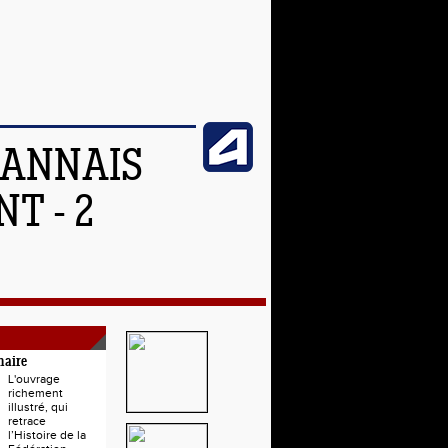
OANNAIS
T - 2
naire
L'ouvrage
richement
illustré, qui
retrace
l’Histoire de la