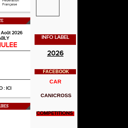
Fédération
Française
TE
 Août 2026
INFO LABEL
ABLY
ULEE
2026
FACEBOOK
CAR
O :
ICI
CANICROSS
IRES
COMPETITIONS