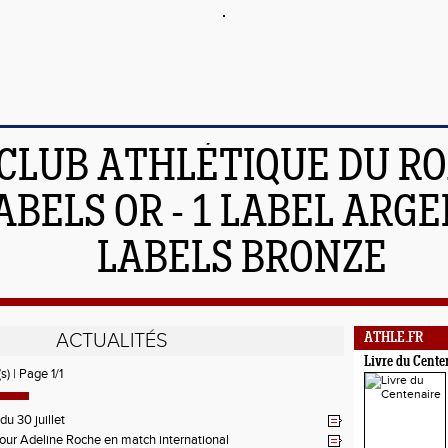
 CLUB ATHLÉTIQUE DU R
ABELS OR - 1 LABEL ARGEN
LABELS BRONZE
ACTUALITÉS
ATHLE.FR
Livre du Cente
s) | Page 1/1
du 30 juillet
pour Adeline Roche en match international