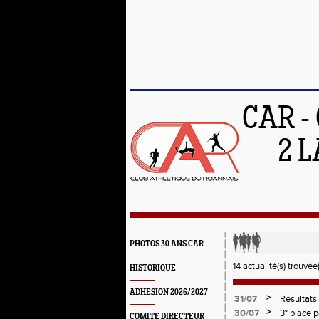
CAR -
2 L
PHOTOS 30 ANS CAR
14 actualité(s) trouvée(
HISTORIQUE
ADHESION 2026/2027
>
31/07
Résultats 
>
30/07
3° place 
COMITE DIRECTEUR