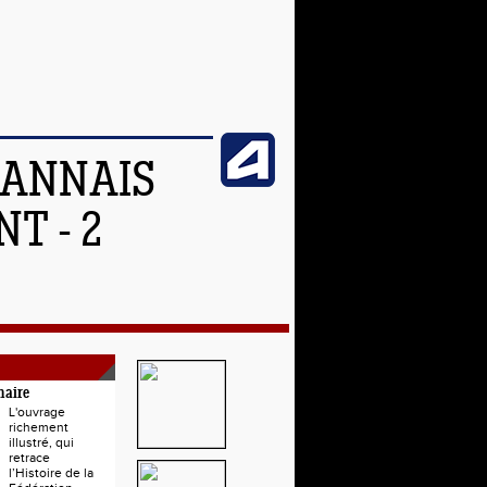
OANNAIS
T - 2
naire
L'ouvrage
richement
illustré, qui
retrace
l’Histoire de la