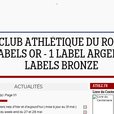
 CLUB ATHLÉTIQUE DU R
ABELS OR - 1 LABEL ARGEN
LABELS BRONZE
ACTUALITÉS
ATHLE.FR
Livre du Cente
s) | Page 1/1
n( ne)s d'hier et d'aujourd'hui ( mise à jour au 31 mai )
 du week-end du 27 et 28 mai