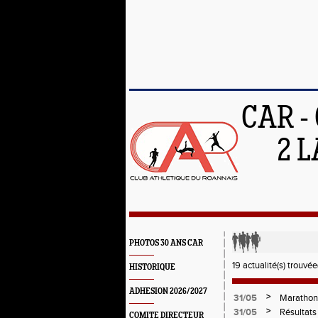
CAR -
2 L
PHOTOS 30 ANS CAR
19 actualité(s) trouvée(
HISTORIQUE
ADHESION 2026/2027
>
31/05
Marathonie
>
31/05
Résultats
COMITE DIRECTEUR