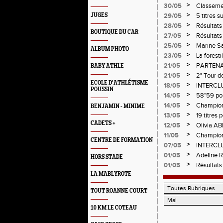
>
30/05
Classemen
>
JUGES
29/05
5 titres 
>
28/05
Résultats
BOUTIQUE DU CAR
>
27/05
Résultats
>
25/05
Marine Sa
ALBUM PHOTO
>
23/05
La forest
>
21/05
PARTENA
BABY ATHLE
>
21/05
2° Tour d
ECOLE D'ATHLÉTISME
>
18/05
INTERCLUB
POUSSIN
>
14/05
58"59 po
>
14/05
Champion
BENJAMIN - MINIME
>
13/05
19 titres
Loire
CADETS +
>
12/05
Olivia A
>
11/05
Champion
CENTRE DE FORMATION
>
07/05
INTERCLUB
>
01/05
Adeline R
HORS STADE
>
01/05
Résultats
LA MABLYROTE
TOUT ROANNE COURT
10 KM LE COTEAU