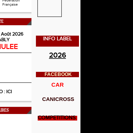
Fédération
Française
TE
 Août 2026
INFO LABEL
ABLY
ULEE
2026
FACEBOOK
CAR
O :
ICI
CANICROSS
IRES
COMPETITIONS