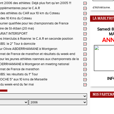
t 2006 des athlètes: Déjà plus fort qu'en 2005 !!!
d'Athlétisme.
supplémentaires pour le C.A.R
 des athlètes du CAR aux 10 km du Coteau
 des 10 Kms du Coteau
LA MABLYRO
unier qualifiée pour les championnats de France
ière de St-Alban (20 mai)
Samedi 8
RIAT INTERSPORT
M
es Interclubs à Roanne: le C.A.R en seconde position
ANN
S: le 2° Tour à domicile
ur Olivia ABDERRHAMANE à Montgeron
nat de France de marathon et résultats du week-end
 pour les jeunes athlètes roannais aux championnats de la
BDERRHAMANE à Montgeron en meeting national
nat de France de marathon
S: les résultats du 1° Tour
INF
OCHE 5° aux 10 kms de Marseille
 du week-end du 1er mai
NOS PARTENA