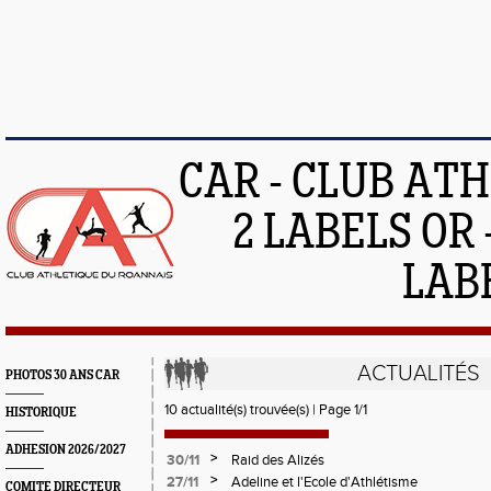
CAR - CLUB AT
2 LABELS OR 
LAB
ACTUALITÉS
PHOTOS 30 ANS CAR
10 actualité(s) trouvée(s) | Page 1/1
HISTORIQUE
ADHESION 2026/2027
>
30/11
Raid des Alizés
>
27/11
Adeline et l'Ecole d'Athlétisme
COMITE DIRECTEUR