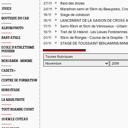
>
27/11
Raid des Alizés
>
JUGES
24/11
Marathon-semi et 13km du Beaujolais, Cro
Tournon, La Villardaire, Creuzier le Vieux
>
19/11
Stage de cohésion
BOUTIQUE DU CAR
>
18/11
LANCEMENT DE LA SAISON DE CROSS 
PLEIN CHEZ LES JEUNES
>
17/11
Semi-10km et 5km de Vénissieux - Urbain T
ALBUM PHOTO
de Dompierre sur Besbre - Trail de Charoll
>
10/11
Trail de St Héand - Les Lieues Forézienne
>
01/11
10km de Riorges - Course de la Grapille - T
BABY ATHLE
Nigth Fever - Toussi'Trail
>
01/11
STAGE DE TOUSSAINT BENJAMINS/MIN
ECOLE D'ATHLÉTISME
POUSSIN
BENJAMIN - MINIME
CADETS +
CENTRE DE FORMATION
HORS STADE
LA MABLYROTE
TOUT ROANNE COURT
10 KM LE COTEAU