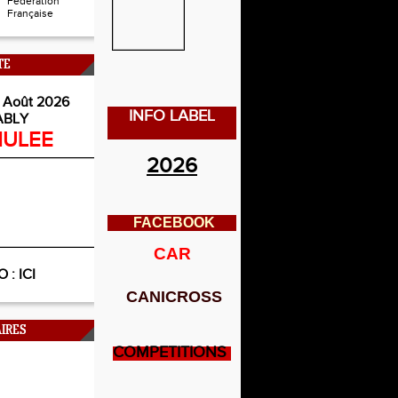
Fédération
Française
TE
 Août 2026
INFO LABEL
ABLY
ULEE
2026
FACEBOOK
CAR
O :
ICI
CANICROSS
IRES
COMPETITIONS