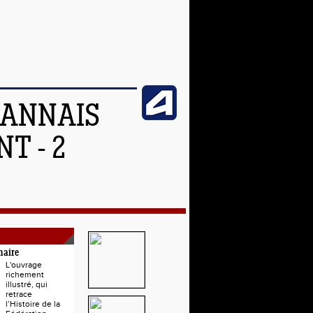
OANNAIS
T - 2
naire
L'ouvrage
richement
illustré, qui
retrace
l’Histoire de la