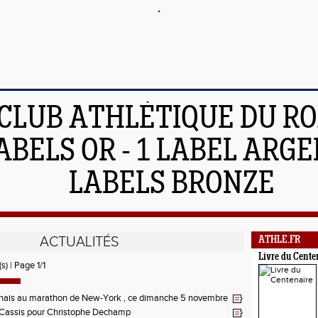
 CLUB ATHLÉTIQUE DU R
ABELS OR - 1 LABEL ARGEN
LABELS BRONZE
ACTUALITÉS
ATHLE.FR
Livre du Cente
s) | Page 1/1
nnais au marathon de New-York , ce dimanche 5 novembre
-Cassis pour Christophe Dechamp