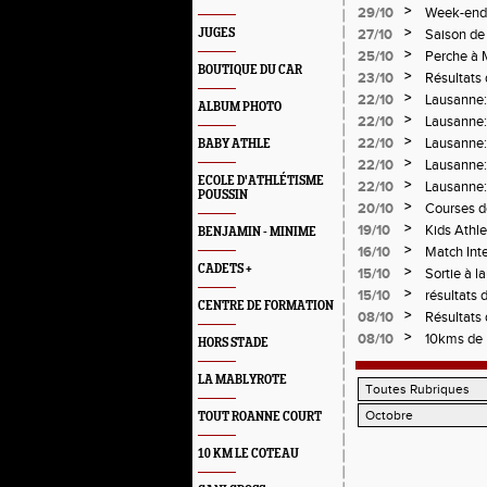
>
29/10
Week-end e
>
JUGES
27/10
Saison de
>
25/10
Perche à 
BOUTIQUE DU CAR
>
23/10
Résultats
>
22/10
Lausanne:
ALBUM PHOTO
>
22/10
Lausanne: 
>
22/10
Lausanne:
BABY ATHLE
>
22/10
Lausanne:
ECOLE D'ATHLÉTISME
>
22/10
Lausanne: 
POUSSIN
>
20/10
Courses d
>
19/10
Kids Athle
BENJAMIN - MINIME
>
16/10
Match Int
CADETS +
>
15/10
Sortie à l
>
15/10
résultats 
CENTRE DE FORMATION
>
08/10
Résultats
>
08/10
10kms de 
HORS STADE
LA MABLYROTE
TOUT ROANNE COURT
10 KM LE COTEAU