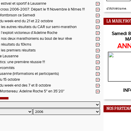
stival et sportif à Lausanne
d'Athlétisme.
 cross 2006-2007: Départ le 11 Novembre à Nîmes !!!
Montbrison ce Samedi
 du week-end du 21 et 22 octobre
LA MABLYRO
 les autres résultats du CAR sur semi-marathon
l'exploit victorieux d'Adeline Roche
Samedi 8
 nos deux marathoniens au bout de leur rêve
M
 résultats du 10kms
ANN
les premiers résultats
e Lausanne
tics: une première réussie !!!
ercomités
ausanne (Informations et participants)
du 15 octobre
 du week-end des 7 et 8 octobre
INF
Montereau: Adeline Roche 5° en 35'20"
NOS PARTENA