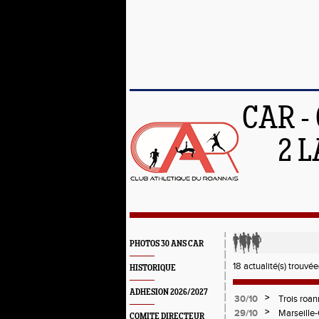
CAR -
2 L
PHOTOS 30 ANS CAR
18 actualité(s) trouvée(
HISTORIQUE
ADHESION 2026/2027
>
30/10
Trois roa
>
29/10
Marseille
COMITE DIRECTEUR