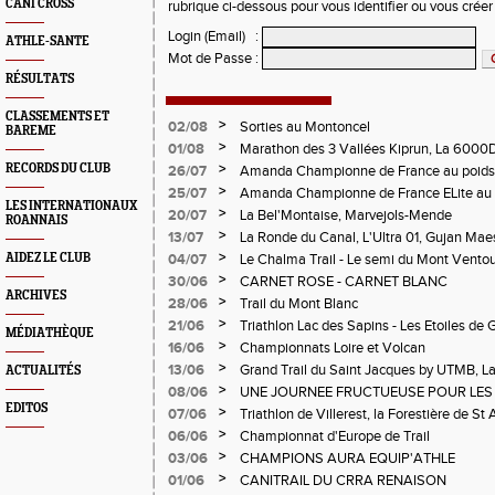
CANI CROSS
rubrique ci-dessous pour vous identifier ou vous crée
Login (Email)
:
ATHLE-SANTE
Mot de Passe
:
RÉSULTATS
CLASSEMENTS ET
>
02/08
Sorties au Montoncel
BAREME
>
01/08
Marathon des 3 Vallées Kiprun, La 6000D
Verticale d'Orcières, St Augustin
>
RECORDS DU CLUB
26/07
Amanda Championne de France au poids
>
25/07
Amanda Championne de France ELite au 
LES INTERNATIONAUX
>
20/07
La Bel'Montaise, Marvejols-Mende
ROANNAIS
>
13/07
La Ronde du Canal, L'Ultra 01, Gujan Mae
>
AIDEZ LE CLUB
04/07
Le Chalma Trail - Le semi du Mont Ventoux 
Cublize - Les Passerelles de Monteynard - 
>
30/06
CARNET ROSE - CARNET BLANC
Pralognon La Vanoise
ARCHIVES
>
28/06
Trail du Mont Blanc
>
21/06
Triathlon Lac des Sapins - Les Etoiles de 
MÉDIATHÈQUE
>
16/06
Championnats Loire et Volcan
>
13/06
Grand Trail du Saint Jacques by UTMB, La
ACTUALITÉS
d'Andrézieux-Bouthéon
>
08/06
UNE JOURNEE FRUCTUEUSE POUR LES
EDITOS
CHAMPIONNATS DE LA LOIRE A ANDRE
>
07/06
Triathlon de Villerest, la Forestière de St 
Circuit de la Sure, Tour du Pays Roannai
>
06/06
Championnat d'Europe de Trail
>
03/06
CHAMPIONS AURA EQUIP'ATHLE
>
01/06
CANITRAIL DU CRRA RENAISON