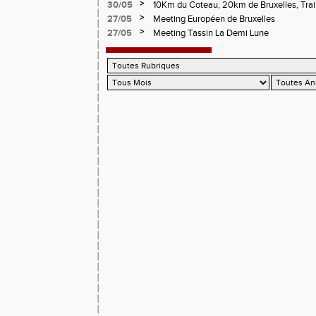
>
30/05
10Km du Coteau, 20km de Bruxelles, Trail
Pilatrail
>
27/05
Meeting Européen de Bruxelles
>
27/05
Meeting Tassin La Demi Lune