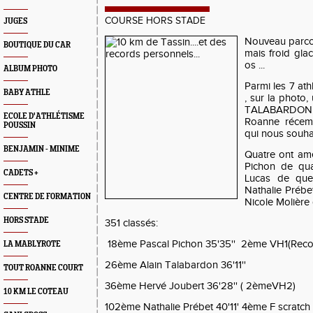
COURSE HORS STADE
JUGES
Nouveau parcou
BOUTIQUE DU CAR
mais froid gla
os ...
ALBUM PHOTO
Parmi les 7 ath
BABY ATHLE
, sur la photo
TALABARDON, 
ECOLE D'ATHLÉTISME
Roanne récem
POUSSIN
qui nous souha
BENJAMIN - MINIME
Quatre ont amé
Pichon de qu
CADETS +
Lucas de que
Nathalie Prébe
CENTRE DE FORMATION
Nicole Molière 
HORS STADE
351 classés:
18ème Pascal Pichon 35'35'' 2ème VH1(Reco
LA MABLYROTE
26ème Alain Talabardon 36'11''
TOUT ROANNE COURT
36ème Hervé Joubert 36'28'' ( 2èmeVH2)
10 KM LE COTEAU
102ème Nathalie Prébet 40'11' 4ème F scratch 