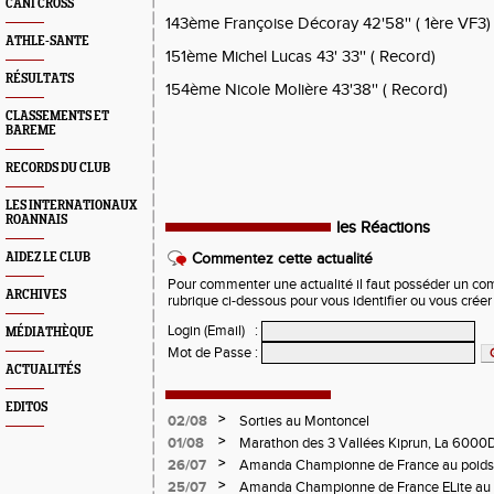
CANI CROSS
143ème Françoise Décoray 42'58'' ( 1ère VF3)
ATHLE-SANTE
151ème Michel Lucas 43' 33'' ( Record)
RÉSULTATS
154ème Nicole Molière 43'38'' ( Record)
CLASSEMENTS ET
BAREME
RECORDS DU CLUB
LES INTERNATIONAUX
ROANNAIS
les Réactions
AIDEZ LE CLUB
Commentez cette actualité
Pour commenter une actualité il faut posséder un compt
ARCHIVES
rubrique ci-dessous pour vous identifier ou vous crée
Login (Email)
:
MÉDIATHÈQUE
Mot de Passe
:
ACTUALITÉS
EDITOS
>
02/08
Sorties au Montoncel
>
01/08
Marathon des 3 Vallées Kiprun, La 6000D
Verticale d'Orcières, St Augustin
>
26/07
Amanda Championne de France au poids
>
25/07
Amanda Championne de France ELite au 