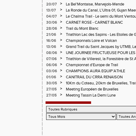
>
20/07
La Bel'Montaise, Marvejols-Mende
>
13/07
La Ronde du Canal, L'Ultra 01, Gujan Mae
>
04/07
Le Chalma Trail - Le semi du Mont Ventoux 
Cublize - Les Passerelles de Monteynard - 
>
30/06
CARNET ROSE - CARNET BLANC
Pralognon La Vanoise
>
28/06
Trail du Mont Blanc
>
21/06
Triathlon Lac des Sapins - Les Etoiles de 
>
16/06
Championnats Loire et Volcan
>
13/06
Grand Trail du Saint Jacques by UTMB, La
d'Andrézieux-Bouthéon
>
08/06
UNE JOURNEE FRUCTUEUSE POUR LES
CHAMPIONNATS DE LA LOIRE A ANDRE
>
07/06
Triathlon de Villerest, la Forestière de St 
Circuit de la Sure, Tour du Pays Roannai
>
06/06
Championnat d'Europe de Trail
>
03/06
CHAMPIONS AURA EQUIP'ATHLE
>
01/06
CANITRAIL DU CRRA RENAISON
>
30/05
10Km du Coteau, 20km de Bruxelles, Trail
Pilatrail
>
27/05
Meeting Européen de Bruxelles
>
27/05
Meeting Tassin La Demi Lune