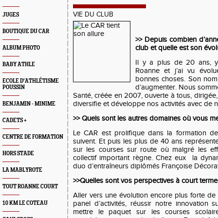
VIE DU CLUB
JUGES
BOUTIQUE DU CAR
>> Depuis combien d’anné
club et quelle est son évol
ALBUM PHOTO
Il y a plus de 20 ans, 
BABY ATHLE
Roanne et j’ai vu évolu
bonnes choses. Son nomb
ECOLE D'ATHLÉTISME
d’augmenter. Nous somme
POUSSIN
Santé, créée en 2007, ouverte à tous, dirigée
diversifie et développe nos activités avec de 
BENJAMIN - MINIME
>> Quels sont les autres domaines où vous me
CADETS +
Le CAR est prolifique dans la formation de
CENTRE DE FORMATION
suivent. Et puis les plus de 40 ans représent
sur les courses sur route où malgré les effo
HORS STADE
collectif important règne. Chez eux la dynam
duo d’entraîneurs diplômés Françoise Décoray 
LA MABLYROTE
>>Quelles sont vos perspectives à court terme
TOUT ROANNE COURT
Aller vers une évolution encore plus forte de 
panel d’activités, réussir notre innovation
10 KM LE COTEAU
mettre le paquet sur les courses scolaire