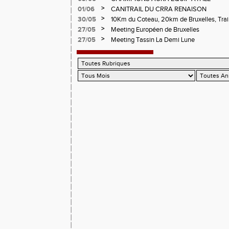
>
01/06
CANITRAIL DU CRRA RENAISON
>
30/05
10Km du Coteau, 20km de Bruxelles, Trail
Pilatrail
>
27/05
Meeting Européen de Bruxelles
>
27/05
Meeting Tassin La Demi Lune