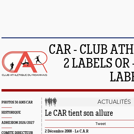
CAR - CLUB AT
2 LABELS OR 
LAB
ACTUALITÉS
PHOTOS 30 ANS CAR
Le CAR tient son allure
HISTORIQUE
ADHESION 2026/2027
Tweet
2 Décembre 2008 -
Le C.A.R
COMITE DIRECTEUR