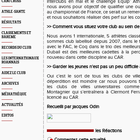
interclubs en mai et le challenge Equip’ At
CANI CROSS
nous avons pour objectif de qualifier une 
au championnat de France, ce serait un remer
ATHLE-SANTE
et nous souhaitons réaliser des perf sur les c
RÉSULTATS
>> Comment vous situez votre club au sein de
CLASSEMENTS ET
Nous avons 1 internationale, 5 athlètes clas
BAREME
sommes club labellisé depuis 2007, dans le
avec le FAC, le Coq dans le trio des meilleurs
RECORDS DU CLUB
Dubail est des meilleures cadettes à la per
nouveau dans cette discipline au CAR.
LES INTERNATIONAUX
ROANNAIS
>> Garder les jeunes n’est pas un peu difficil
AIDEZ LE CLUB
Oui c’est le sort de tous les clubs de vil
déperdition est moindre car nous pouvons 
ARCHIVES
les clubs de villes universitaires comm
Montagnier qui s’entraînera à Clermont Fer
MÉDIATHÈQUE
licencié au CAR.
ACTUALITÉS
Recueilli par jacques Odin
EDITOS
les Réactions
Commentez cette actualité