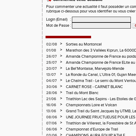
Pour commenter une actualité il faut posséder un compt
rubrique ci-dessous pour vous identifier ou vous crée
Login (Email)
:
Mot de Passe
:
>
02/08
Sorties au Montoncel
>
01/08
Marathon des 3 Vallées Kiprun, La 6000D
Verticale d'Orcières, St Augustin
>
26/07
Amanda Championne de France au poids
>
25/07
Amanda Championne de France ELite au 
>
20/07
La Bel'Montaise, Marvejols-Mende
>
13/07
La Ronde du Canal, L'Ultra 01, Gujan Mae
>
04/07
Le Chalma Trail - Le semi du Mont Ventoux 
Cublize - Les Passerelles de Monteynard - 
>
30/06
CARNET ROSE - CARNET BLANC
Pralognon La Vanoise
>
28/06
Trail du Mont Blanc
>
21/06
Triathlon Lac des Sapins - Les Etoiles de 
>
16/06
Championnats Loire et Volcan
>
13/06
Grand Trail du Saint Jacques by UTMB, La
d'Andrézieux-Bouthéon
>
08/06
UNE JOURNEE FRUCTUEUSE POUR LES
CHAMPIONNATS DE LA LOIRE A ANDRE
>
07/06
Triathlon de Villerest, la Forestière de St 
Circuit de la Sure, Tour du Pays Roannai
>
06/06
Championnat d'Europe de Trail
>
03/06
CHAMPIONS AURA EQUIP'ATHLE