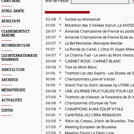
Mot de Passe
:
CANI CROSS
ATHLE-SANTE
>
02/08
Sorties au Montoncel
RÉSULTATS
>
01/08
Marathon des 3 Vallées Kiprun, La 6000D
Verticale d'Orcières, St Augustin
>
26/07
Amanda Championne de France au poids
CLASSEMENTS ET
BAREME
>
25/07
Amanda Championne de France ELite au 
>
20/07
La Bel'Montaise, Marvejols-Mende
RECORDS DU CLUB
>
13/07
La Ronde du Canal, L'Ultra 01, Gujan Mae
>
04/07
Le Chalma Trail - Le semi du Mont Ventoux 
LES INTERNATIONAUX
ROANNAIS
Cublize - Les Passerelles de Monteynard - 
>
30/06
CARNET ROSE - CARNET BLANC
Pralognon La Vanoise
>
28/06
Trail du Mont Blanc
AIDEZ LE CLUB
>
21/06
Triathlon Lac des Sapins - Les Etoiles de 
>
16/06
Championnats Loire et Volcan
ARCHIVES
>
13/06
Grand Trail du Saint Jacques by UTMB, La
d'Andrézieux-Bouthéon
MÉDIATHÈQUE
>
08/06
UNE JOURNEE FRUCTUEUSE POUR LES
CHAMPIONNATS DE LA LOIRE A ANDRE
>
07/06
Triathlon de Villerest, la Forestière de St 
ACTUALITÉS
Circuit de la Sure, Tour du Pays Roannai
>
06/06
Championnat d'Europe de Trail
>
03/06
CHAMPIONS AURA EQUIP'ATHLE
EDITOS
>
01/06
CANITRAIL DU CRRA RENAISON
>
30/05
10Km du Coteau, 20km de Bruxelles, Trail
Pilatrail
>
27/05
Meeting Européen de Bruxelles
>
27/05
Meeting Tassin La Demi Lune