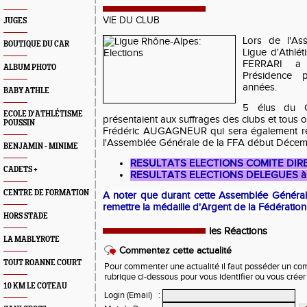
VIE DU CLUB
JUGES
Lors de l'As
BOUTIQUE DU CAR
Ligue d'Athlé
FERRARI a 
ALBUM PHOTO
Présidence 
années.
BABY ATHLE
5 élus du C
ECOLE D'ATHLÉTISME
présentaient aux suffrages des clubs et tous o
POUSSIN
Frédéric AUGAGNEUR qui sera également rep
l'Assemblée Générale de la FFA début Décem
BENJAMIN - MINIME
RESULTATS ELECTIONS COMITE DIR
CADETS +
RESULTATS ELECTIONS DELEGUES à
CENTRE DE FORMATION
A noter que durant cette Assemblée Général
remettre la médaille d'Argent de la Fédération
HORS STADE
les Réactions
LA MABLYROTE
Commentez cette actualité
TOUT ROANNE COURT
Pour commenter une actualité il faut posséder un compt
rubrique ci-dessous pour vous identifier ou vous crée
10 KM LE COTEAU
Login (Email)
: