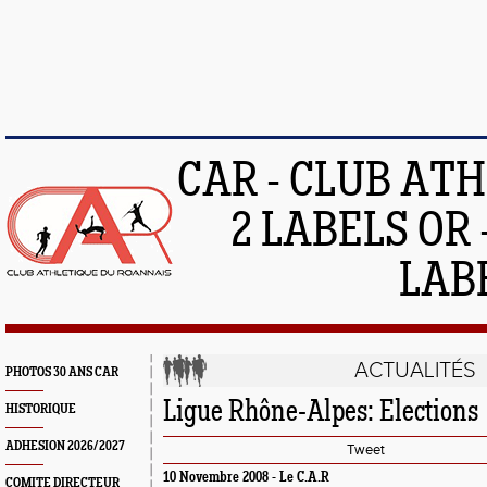
CAR - CLUB AT
2 LABELS OR 
LAB
ACTUALITÉS
PHOTOS 30 ANS CAR
Ligue Rhône-Alpes: Elections
HISTORIQUE
ADHESION 2026/2027
Tweet
10 Novembre 2008 -
Le C.A.R
COMITE DIRECTEUR