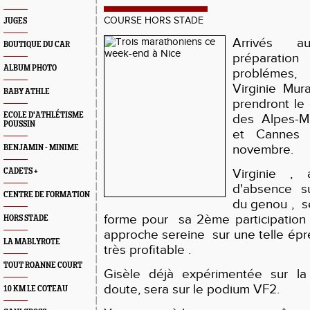
COURSE HORS STADE
JUGES
Arrivés 
BOUTIQUE DU CAR
préparatio
ALBUM PHOTO
problémes, 
Virginie Mur
BABY ATHLE
prendront le
ECOLE D'ATHLÉTISME
des Alpes-Ma
POUSSIN
et Cannes 
novembre.
BENJAMIN - MINIME
Virginie ,
CADETS +
d'absence su
CENTRE DE FORMATION
du genou , s
forme pour sa 2ème participation
HORS STADE
approche sereine sur une telle épre
LA MABLYROTE
très profitable .
TOUT ROANNE COURT
Gisèle déjà expérimentée sur la 
doute, sera sur le podium VF2.
10 KM LE COTEAU