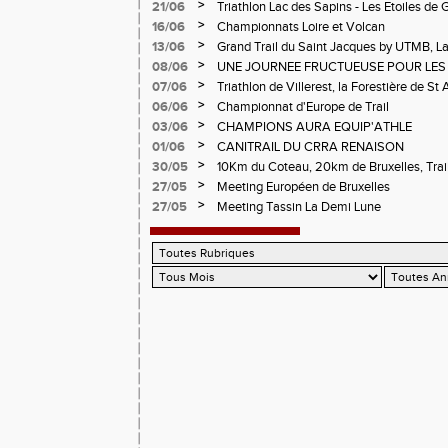
>
21/06
Triathlon Lac des Sapins - Les Etoiles de 
>
16/06
Championnats Loire et Volcan
>
13/06
Grand Trail du Saint Jacques by UTMB, La
d'Andrézieux-Bouthéon
>
08/06
UNE JOURNEE FRUCTUEUSE POUR LES
CHAMPIONNATS DE LA LOIRE A ANDRE
>
07/06
Triathlon de Villerest, la Forestière de St 
Circuit de la Sure, Tour du Pays Roannai
>
06/06
Championnat d'Europe de Trail
>
03/06
CHAMPIONS AURA EQUIP'ATHLE
>
01/06
CANITRAIL DU CRRA RENAISON
>
30/05
10Km du Coteau, 20km de Bruxelles, Trail
Pilatrail
>
27/05
Meeting Européen de Bruxelles
>
27/05
Meeting Tassin La Demi Lune