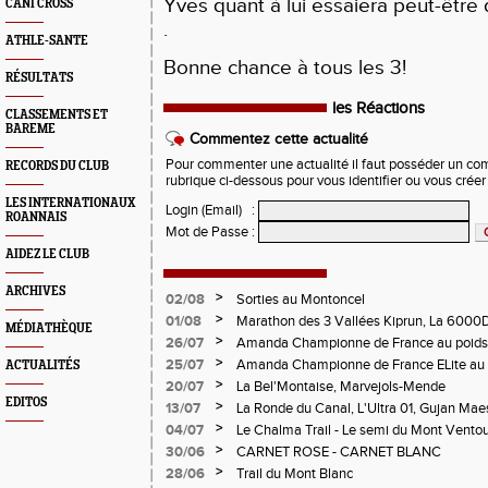
Yves quant à lui essaiera peut-être
CANI CROSS
.
ATHLE-SANTE
Bonne chance à tous les 3!
RÉSULTATS
les Réactions
CLASSEMENTS ET
BAREME
Commentez cette actualité
Pour commenter une actualité il faut posséder un compt
RECORDS DU CLUB
rubrique ci-dessous pour vous identifier ou vous crée
LES INTERNATIONAUX
Login (Email)
:
ROANNAIS
Mot de Passe
:
AIDEZ LE CLUB
ARCHIVES
>
02/08
Sorties au Montoncel
>
01/08
Marathon des 3 Vallées Kiprun, La 6000D
MÉDIATHÈQUE
Verticale d'Orcières, St Augustin
>
26/07
Amanda Championne de France au poids
>
25/07
Amanda Championne de France ELite au 
ACTUALITÉS
>
20/07
La Bel'Montaise, Marvejols-Mende
EDITOS
>
13/07
La Ronde du Canal, L'Ultra 01, Gujan Mae
>
04/07
Le Chalma Trail - Le semi du Mont Ventoux 
Cublize - Les Passerelles de Monteynard - 
>
30/06
CARNET ROSE - CARNET BLANC
Pralognon La Vanoise
>
28/06
Trail du Mont Blanc