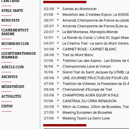
CANI CROSS
>
02/08
Sorties au Montoncel
ATHLE-SANTE
>
01/08
Marathon des 3 Vallées Kiprun, La 6000D
Verticale d'Orcières, St Augustin
>
26/07
Amanda Championne de France au poids
RÉSULTATS
>
25/07
Amanda Championne de France ELite au 
CLASSEMENTS ET
>
20/07
La Bel'Montaise, Marvejols-Mende
BAREME
>
13/07
La Ronde du Canal, L'Ultra 01, Gujan Mae
>
04/07
Le Chalma Trail - Le semi du Mont Ventoux 
RECORDS DU CLUB
Cublize - Les Passerelles de Monteynard - 
>
30/06
CARNET ROSE - CARNET BLANC
Pralognon La Vanoise
LES INTERNATIONAUX
>
28/06
Trail du Mont Blanc
ROANNAIS
>
21/06
Triathlon Lac des Sapins - Les Etoiles de 
>
16/06
Championnats Loire et Volcan
AIDEZ LE CLUB
>
13/06
Grand Trail du Saint Jacques by UTMB, La
d'Andrézieux-Bouthéon
ARCHIVES
>
08/06
UNE JOURNEE FRUCTUEUSE POUR LES
CHAMPIONNATS DE LA LOIRE A ANDRE
>
07/06
Triathlon de Villerest, la Forestière de St 
MÉDIATHÈQUE
Circuit de la Sure, Tour du Pays Roannai
>
06/06
Championnat d'Europe de Trail
>
03/06
CHAMPIONS AURA EQUIP'ATHLE
ACTUALITÉS
>
01/06
CANITRAIL DU CRRA RENAISON
>
EDITOS
30/05
10Km du Coteau, 20km de Bruxelles, Trail
Pilatrail
>
27/05
Meeting Européen de Bruxelles
>
27/05
Meeting Tassin La Demi Lune