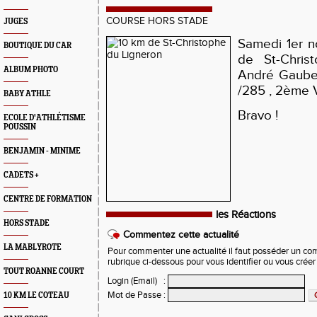
COURSE HORS STADE
JUGES
Samedi 1er n
BOUTIQUE DU CAR
de St-Chris
ALBUM PHOTO
André Gaube
/285 , 2ème 
BABY ATHLE
Bravo !
ECOLE D'ATHLÉTISME
POUSSIN
BENJAMIN - MINIME
CADETS +
CENTRE DE FORMATION
les Réactions
HORS STADE
Commentez cette actualité
LA MABLYROTE
Pour commenter une actualité il faut posséder un compt
rubrique ci-dessous pour vous identifier ou vous crée
TOUT ROANNE COURT
Login (Email)
:
Mot de Passe
:
10 KM LE COTEAU