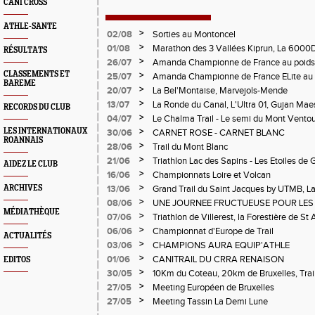
CANI CROSS
ATHLE-SANTE
>
02/08
Sorties au Montoncel
>
01/08
Marathon des 3 Vallées Kiprun, La 6000D
RÉSULTATS
Verticale d'Orcières, St Augustin
>
26/07
Amanda Championne de France au poids
CLASSEMENTS ET
>
25/07
Amanda Championne de France ELite au 
BAREME
>
20/07
La Bel'Montaise, Marvejols-Mende
>
13/07
La Ronde du Canal, L'Ultra 01, Gujan Mae
RECORDS DU CLUB
>
04/07
Le Chalma Trail - Le semi du Mont Ventoux 
Cublize - Les Passerelles de Monteynard - 
>
LES INTERNATIONAUX
30/06
CARNET ROSE - CARNET BLANC
ROANNAIS
Pralognon La Vanoise
>
28/06
Trail du Mont Blanc
>
21/06
Triathlon Lac des Sapins - Les Etoiles de 
AIDEZ LE CLUB
>
16/06
Championnats Loire et Volcan
>
ARCHIVES
13/06
Grand Trail du Saint Jacques by UTMB, La
d'Andrézieux-Bouthéon
>
08/06
UNE JOURNEE FRUCTUEUSE POUR LES
MÉDIATHÈQUE
CHAMPIONNATS DE LA LOIRE A ANDRE
>
07/06
Triathlon de Villerest, la Forestière de St 
Circuit de la Sure, Tour du Pays Roannai
>
06/06
Championnat d'Europe de Trail
ACTUALITÉS
>
03/06
CHAMPIONS AURA EQUIP'ATHLE
>
01/06
CANITRAIL DU CRRA RENAISON
EDITOS
>
30/05
10Km du Coteau, 20km de Bruxelles, Trail
Pilatrail
>
27/05
Meeting Européen de Bruxelles
>
27/05
Meeting Tassin La Demi Lune