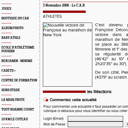
3 Novembre 2008 -
Le C.A.R
JUGES
ATHLETES
BOUTIQUE DU CAR
C'est devenu 
ALBUM PHOTO
Françoise Décor
victoire dans 
BABY ATHLE
marathon de New
se place au 386
ECOLE D'ATHLÉTISME
féminine et 1° de
POUSSIN
sa régularité
(46'42" au 10° 
BENJAMIN - MINIME
2h20'35" au 30°).
CADETS +
De son côté, Pier
(4379° au scratch 
CENTRE DE FORMATION
HORS STADE
les Réactions
Commentez cette actualité
LA MABLYROTE
Pour commenter une actualité il faut posséder un compt
TOUT ROANNE COURT
rubrique ci-dessous pour vous identifier ou vous crée
Login (Email)
:
10 KM LE COTEAU
Mot de Passe
: