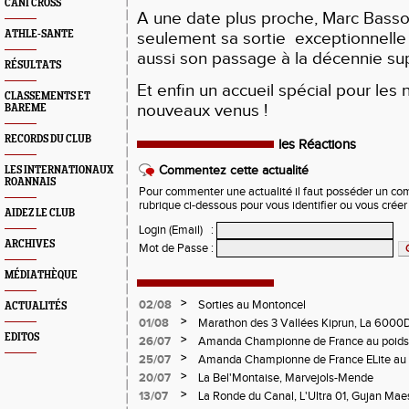
CANI CROSS
A une date plus proche, Marc Basso
ATHLE-SANTE
seulement sa sortie exceptionnelle
aussi son passage à la décennie supé
RÉSULTATS
Et enfin un accueil spécial pour les 
CLASSEMENTS ET
nouveaux venus !
BAREME
RECORDS DU CLUB
les Réactions
Commentez cette actualité
LES INTERNATIONAUX
ROANNAIS
Pour commenter une actualité il faut posséder un compt
rubrique ci-dessous pour vous identifier ou vous crée
AIDEZ LE CLUB
Login (Email)
:
ARCHIVES
Mot de Passe
:
MÉDIATHÈQUE
>
02/08
Sorties au Montoncel
ACTUALITÉS
>
01/08
Marathon des 3 Vallées Kiprun, La 6000D
Verticale d'Orcières, St Augustin
EDITOS
>
26/07
Amanda Championne de France au poids
>
25/07
Amanda Championne de France ELite au 
>
20/07
La Bel'Montaise, Marvejols-Mende
>
13/07
La Ronde du Canal, L'Ultra 01, Gujan Mae