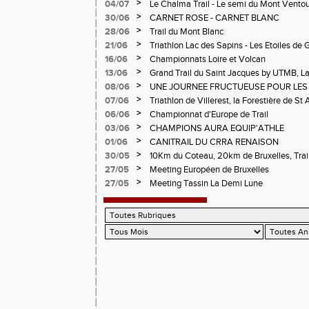
>
04/07
Le Chalma Trail - Le semi du Mont Ventoux 
Cublize - Les Passerelles de Monteynard - 
>
30/06
CARNET ROSE - CARNET BLANC
Pralognon La Vanoise
>
28/06
Trail du Mont Blanc
>
21/06
Triathlon Lac des Sapins - Les Etoiles de 
>
16/06
Championnats Loire et Volcan
>
13/06
Grand Trail du Saint Jacques by UTMB, La
d'Andrézieux-Bouthéon
>
08/06
UNE JOURNEE FRUCTUEUSE POUR LES
CHAMPIONNATS DE LA LOIRE A ANDRE
>
07/06
Triathlon de Villerest, la Forestière de St 
Circuit de la Sure, Tour du Pays Roannai
>
06/06
Championnat d'Europe de Trail
>
03/06
CHAMPIONS AURA EQUIP'ATHLE
>
01/06
CANITRAIL DU CRRA RENAISON
>
30/05
10Km du Coteau, 20km de Bruxelles, Trail
Pilatrail
>
27/05
Meeting Européen de Bruxelles
>
27/05
Meeting Tassin La Demi Lune