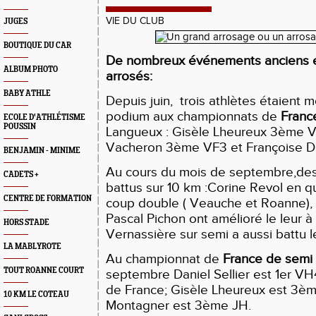
VIE DU CLUB
JUGES
BOUTIQUE DU CAR
De nombreux événements anciens 
ALBUM PHOTO
arrosés:
BABY ATHLE
Depuis juin, trois athlètes étaient 
podium aux championnats de
Franc
ECOLE D'ATHLÉTISME
POUSSIN
Langueux : Gisèle Lheureux 3ème 
Vacheron 3ème VF3 et Françoise D
BENJAMIN - MINIME
Au cours du mois de septembre,de
CADETS +
battus sur 10 km :Corine Revol en qu
CENTRE DE FORMATION
coup double ( Veauche et Roanne),
Pascal Pichon ont amélioré le leur à
HORS STADE
Vernassière sur semi a aussi battu l
LA MABLYROTE
Au championnat de
France de semi
TOUT ROANNE COURT
septembre Daniel Sellier est 1er VH
de France; Gisèle Lheureux est 3èm
10 KM LE COTEAU
Montagner est 3ème JH.