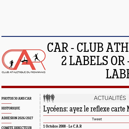
CAR - CLUB AT
2 LABELS OR 
LAB
ACTUALITÉS
PHOTOS 30 ANS CAR
Lycéens: ayez le reflexe carte
HISTORIQUE
ADHESION 2026/2027
Tweet
1 Octobre 2008 -
Le C.A.R
COMITE DIRECTEUR