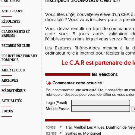
Inscription 2008-2009 c'est ici !
CANI CROSS
ATHLE-SANTE
Vous êtes un(e) nouvel(elle) élève d'un CFA o
rhônalpin ? Vous vous inscrivez pour la premiè
RÉSULTATS
Vous devez remplir un
bon de commande
e
CLASSEMENTS ET
carte sous 5 jours après validation de
BAREME
l'établissement dans lequel vous serez affecté 
RECORDS DU CLUB
Les
Espaces Rhône-Alpes
mettent à la di
ordinateur relié à Internet pour faciliter la c
LES INTERNATIONAUX
ROANNAIS
Le C.A.R est partenaire de l
AIDEZ LE CLUB
les Réactions
ARCHIVES
Commentez cette actualité
Pour commenter une actualité il faut posséder un compt
MÉDIATHÈQUE
rubrique ci-dessous pour vous identifier ou vous crée
ACTUALITÉS
Login (Email)
:
Mot de Passe
:
EDITOS
>
10/08
Trail Méribel Les Allues, Duathlon de Nev
>
02/08
Sorties au Montoncel