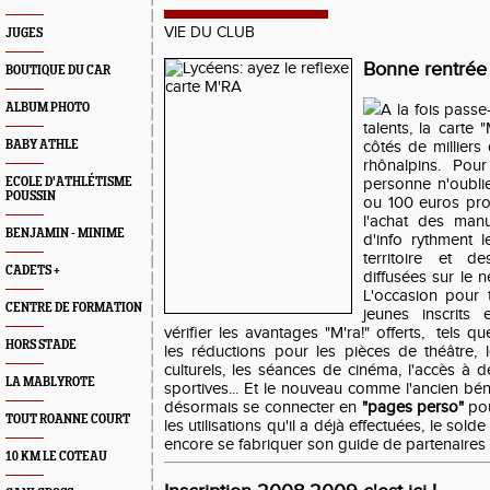
VIE DU CLUB
JUGES
Bonne rentrée
BOUTIQUE DU CAR
ALBUM PHOTO
A
la fois passe
talents, la carte 
BABY ATHLE
côtés de milliers
rhônalpins. Pou
ECOLE D'ATHLÉTISME
personne n'oublie 
POUSSIN
ou 100 euros pr
l'achat des manu
BENJAMIN - MINIME
d'info rythment 
territoire et d
CADETS +
diffusées sur le 
L'occasion pour 
CENTRE DE FORMATION
jeunes inscrits
vérifier les avantages "M'ra!" offerts, tels q
HORS STADE
les réductions pour les pièces de théâtre, l
culturels, les séances de cinéma, l'accès à d
LA MABLYROTE
sportives... Et le nouveau comme l'ancien bén
désormais se connecter en
"
pages perso
"
pou
TOUT ROANNE COURT
les utilisations qu'il a déjà effectuées, le sol
encore se fabriquer son guide de partenaires 
10 KM LE COTEAU