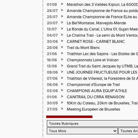
>
01/08
Marathon des 3 Vallées Kiprun, La 6000D
Verticale d'Orcières, St Augustin
>
26/07
Amanda Championne de France au poids
>
25/07
Amanda Championne de France ELite au 
>
20/07
La Bel'Montaise, Marvejols-Mende
>
13/07
La Ronde du Canal, L'Ultra 01, Gujan Mae
>
04/07
Le Chalma Trail - Le semi du Mont Ventoux 
Cublize - Les Passerelles de Monteynard - 
>
30/06
CARNET ROSE - CARNET BLANC
Pralognon La Vanoise
>
28/06
Trail du Mont Blanc
>
21/06
Triathlon Lac des Sapins - Les Etoiles de 
>
16/06
Championnats Loire et Volcan
>
13/06
Grand Trail du Saint Jacques by UTMB, La
d'Andrézieux-Bouthéon
>
08/06
UNE JOURNEE FRUCTUEUSE POUR LES
CHAMPIONNATS DE LA LOIRE A ANDRE
>
07/06
Triathlon de Villerest, la Forestière de St 
Circuit de la Sure, Tour du Pays Roannai
>
06/06
Championnat d'Europe de Trail
>
03/06
CHAMPIONS AURA EQUIP'ATHLE
>
01/06
CANITRAIL DU CRRA RENAISON
>
30/05
10Km du Coteau, 20km de Bruxelles, Trail
Pilatrail
>
27/05
Meeting Européen de Bruxelles