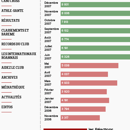
CANI CROSS
Décembre
8 801
2007
ATHLE-SANTE
Novembre
8 006
2007
Octobre
RÉSULTATS
7 813
2007
Septembre
CLASSEMENTS ET
6 102
2007
BAREME
Août
6 774
2007
RECORDS DU CLUB
Juillet
6 191
2007
LES INTERNATIONAUX
Juin
6 326
ROANNAIS
2007
Mai
5 038
2007
AIDEZ LE CLUB
Avril
4 037
2007
ARCHIVES
Mars
4 933
2007
MÉDIATHÈQUE
Février
3 920
2007
ACTUALITÉS
Janvier
4 191
2007
EDITOS
Décembre
3 794
2006
Novembre
3 317
2006
les Réactions