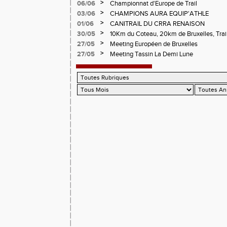
Circuit de la Sure, Tour du Pays Roannai
>
06/06
Championnat d'Europe de Trail
>
03/06
CHAMPIONS AURA EQUIP'ATHLE
>
01/06
CANITRAIL DU CRRA RENAISON
>
30/05
10Km du Coteau, 20km de Bruxelles, Trail
Pilatrail
>
27/05
Meeting Européen de Bruxelles
>
27/05
Meeting Tassin La Demi Lune