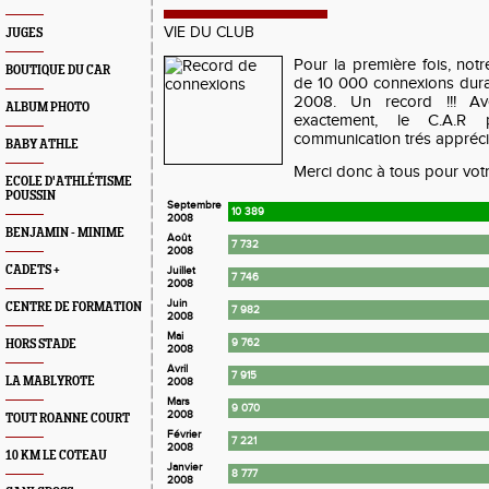
VIE DU CLUB
JUGES
Pour la première fois, notr
BOUTIQUE DU CAR
de 10 000 connexions dur
2008. Un record !!! A
ALBUM PHOTO
exactement, le C.A.R
communication trés appréci
BABY ATHLE
Merci donc à tous pour votre
ECOLE D'ATHLÉTISME
POUSSIN
Septembre
10 389
2008
BENJAMIN - MINIME
Août
7 732
2008
CADETS +
Juillet
7 746
2008
Juin
CENTRE DE FORMATION
7 982
2008
Mai
9 762
HORS STADE
2008
Avril
7 915
LA MABLYROTE
2008
Mars
9 070
2008
TOUT ROANNE COURT
Février
7 221
2008
10 KM LE COTEAU
Janvier
8 777
2008