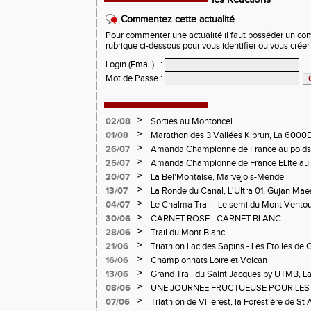
Commentez cette actualité
Pour commenter une actualité il faut posséder un compt
rubrique ci-dessous pour vous identifier ou vous crée
Login (Email)
:
Mot de Passe
:
>
02/08
Sorties au Montoncel
>
01/08
Marathon des 3 Vallées Kiprun, La 6000D
Verticale d'Orcières, St Augustin
>
26/07
Amanda Championne de France au poids
>
25/07
Amanda Championne de France ELite au 
>
20/07
La Bel'Montaise, Marvejols-Mende
>
13/07
La Ronde du Canal, L'Ultra 01, Gujan Mae
>
04/07
Le Chalma Trail - Le semi du Mont Ventoux 
Cublize - Les Passerelles de Monteynard - 
>
30/06
CARNET ROSE - CARNET BLANC
Pralognon La Vanoise
>
28/06
Trail du Mont Blanc
>
21/06
Triathlon Lac des Sapins - Les Etoiles de 
>
16/06
Championnats Loire et Volcan
>
13/06
Grand Trail du Saint Jacques by UTMB, La
d'Andrézieux-Bouthéon
>
08/06
UNE JOURNEE FRUCTUEUSE POUR LES
CHAMPIONNATS DE LA LOIRE A ANDRE
>
07/06
Triathlon de Villerest, la Forestière de St 