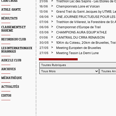
>
CANI CROSS
21/06
Triathlon Lac des Sapins - Les Etoiles de 
>
16/06
Championnats Loire et Volcan
ATHLE-SANTE
>
13/06
Grand Trail du Saint Jacques by UTMB, La
d'Andrézieux-Bouthéon
>
08/06
UNE JOURNEE FRUCTUEUSE POUR LES
RÉSULTATS
CHAMPIONNATS DE LA LOIRE A ANDRE
>
07/06
Triathlon de Villerest, la Forestière de St 
Circuit de la Sure, Tour du Pays Roannai
>
06/06
Championnat d'Europe de Trail
CLASSEMENTS ET
BAREME
>
03/06
CHAMPIONS AURA EQUIP'ATHLE
>
01/06
CANITRAIL DU CRRA RENAISON
RECORDS DU CLUB
>
30/05
10Km du Coteau, 20km de Bruxelles, Trail
Pilatrail
>
27/05
Meeting Européen de Bruxelles
LES INTERNATIONAUX
ROANNAIS
>
27/05
Meeting Tassin La Demi Lune
AIDEZ LE CLUB
ARCHIVES
MÉDIATHÈQUE
ACTUALITÉS
EDITOS