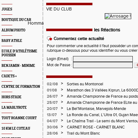
VIE DU CLUB
JUGES
BOUTIQUE DU CAR
Homma
les Réactions
ALBUM PHOTO
Commentez cette actualité
BABY ATHLE
Pour commenter une actualité il faut posséder un compt
rubrique ci-dessous pour vous identifier ou vous crée
ECOLE D'ATHLÉTISME
POUSSIN
Login (Email)
:
Mot de Passe
:
BENJAMIN - MINIME
CADETS +
>
02/08
Sorties au Montoncel
CENTRE DE FORMATION
>
01/08
Marathon des 3 Vallées Kiprun, La 6000D
Verticale d'Orcières, St Augustin
>
26/07
Amanda Championne de France au poids
HORS STADE
>
25/07
Amanda Championne de France ELite au 
LA MABLYROTE
>
20/07
La Bel'Montaise, Marvejols-Mende
>
13/07
La Ronde du Canal, L'Ultra 01, Gujan Mae
TOUT ROANNE COURT
>
04/07
Le Chalma Trail - Le semi du Mont Ventoux 
Cublize - Les Passerelles de Monteynard - 
>
30/06
CARNET ROSE - CARNET BLANC
10 KM LE COTEAU
Pralognon La Vanoise
>
28/06
Trail du Mont Blanc