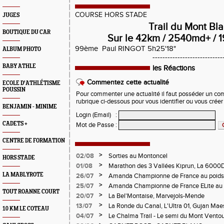
COURSE HORS STADE
JUGES
Trail du Mont Bl
BOUTIQUE DU CAR
Sur le 42km / 2540md+ / 1
99ème Paul RINGOT 5h25'18"
ALBUM PHOTO
----------------------------
BABY ATHLE
les Réactions
Commentez cette actualité
ECOLE D'ATHLÉTISME
POUSSIN
Pour commenter une actualité il faut posséder un compt
rubrique ci-dessous pour vous identifier ou vous crée
BENJAMIN - MINIME
Login (Email)
:
CADETS +
Mot de Passe
:
CENTRE DE FORMATION
>
02/08
Sorties au Montoncel
HORS STADE
>
01/08
Marathon des 3 Vallées Kiprun, La 6000D
Verticale d'Orcières, St Augustin
>
LA MABLYROTE
26/07
Amanda Championne de France au poids
>
25/07
Amanda Championne de France ELite au 
TOUT ROANNE COURT
>
20/07
La Bel'Montaise, Marvejols-Mende
>
13/07
La Ronde du Canal, L'Ultra 01, Gujan Mae
10 KM LE COTEAU
>
04/07
Le Chalma Trail - Le semi du Mont Ventoux 