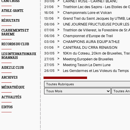
Cublize - Les Passerelles de Monteynard - 
>
30/06
CARNET ROSE - CARNET BLANC
CANI CROSS
Pralognon La Vanoise
>
21/06
Triathlon Lac des Sapins - Les Etoiles de 
ATHLE-SANTE
>
16/06
Championnats Loire et Volcan
>
13/06
Grand Trail du Saint Jacques by UTMB, La
RÉSULTATS
d'Andrézieux-Bouthéon
>
08/06
UNE JOURNEE FRUCTUEUSE POUR LES
CHAMPIONNATS DE LA LOIRE A ANDRE
>
07/06
Triathlon de Villerest, la Forestière de St 
CLASSEMENTS ET
BAREME
Circuit de la Sure, Tour du Pays Roannai
>
06/06
Championnat d'Europe de Trail
>
03/06
CHAMPIONS AURA EQUIP'ATHLE
RECORDS DU CLUB
>
01/06
CANITRAIL DU CRRA RENAISON
>
30/05
10Km du Coteau, 20km de Bruxelles, Trail
LES INTERNATIONAUX
Pilatrail
ROANNAIS
>
27/05
Meeting Européen de Bruxelles
>
27/05
Meeting Tassin La Demi Lune
AIDEZ LE CLUB
>
26/05
Les Gendarmes et Les Voleurs du Temps
ARCHIVES
MÉDIATHÈQUE
ACTUALITÉS
EDITOS