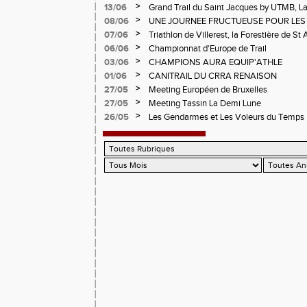
>
13/06
Grand Trail du Saint Jacques by UTMB, La
d'Andrézieux-Bouthéon
>
08/06
UNE JOURNEE FRUCTUEUSE POUR LES
CHAMPIONNATS DE LA LOIRE A ANDRE
>
07/06
Triathlon de Villerest, la Forestière de St 
Circuit de la Sure, Tour du Pays Roannai
>
06/06
Championnat d'Europe de Trail
>
03/06
CHAMPIONS AURA EQUIP'ATHLE
>
01/06
CANITRAIL DU CRRA RENAISON
>
27/05
Meeting Européen de Bruxelles
>
27/05
Meeting Tassin La Demi Lune
>
26/05
Les Gendarmes et Les Voleurs du Temps