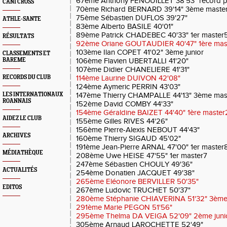
67ème Anthony FENOUILLET 38'53" record p
CANI CROSS
70ème Richard BERNARD 39'14" 3ème maste
75ème Sébastien DUFLOS 39'27"
ATHLE-SANTE
83ème Alberto BASILE 40'01"
89ème Patrick CHADEBEC 40'33" 1er master
RÉSULTATS
92ème Oriane GOUTAUDIER 40'47" 1ère mas
103ème Ilan COPET 41'02" 3ème junior
CLASSEMENTS ET
BAREME
106ème Flavien UBERTALLI 41'20"
107ème Didier CHANELIERE 41'31"
RECORDS DU CLUB
114ème Laurine DUIVON 42'08"
124ème Aymeric PERRIN 43'03"
LES INTERNATIONAUX
147ème Thierry CHAMPALLE 44'13" 3ème mas
ROANNAIS
152ème David COMBY 44'33"
154ème Géraldine BAIZET 44'40" 1ère master
AIDEZ LE CLUB
155ème Gilles RIVES 44'26"
156ème Pierre-Alexis NEBOUT 44'43"
ARCHIVES
160ème Thierry SIGAUD 45'02"
191ème Jean-Pierre ARNAL 47'00" 1er master
MÉDIATHÈQUE
208ème Uwe HEISE 47'55" 1er master7
247ème Sébastien CHOULY 49'36"
ACTUALITÉS
254ème Donatien JACQUET 49'38"
265ème Eléonore BERVILLER 50'35"
EDITOS
267ème Ludovic TRUCHET 50'37"
280ème Stéphanie CHIAVERINA 51'32" 3ème
291ème Marie PEGON 51'56"
295ème Thelma DA VEIGA 52'09" 2ème juni
305ème Arnaud LAROCHETTE 52'49"