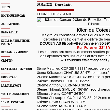
30 Mai 2026 - Pierre Farjot
JUGES
COURSE HORS STADE
BOUTIQUE DU CAR
ALBUM PHOTO
10km du Cotea
BABY ATHLE
Malgré les conditions difficiles dues à la cha
déroulée sans incident et a délivré de b
ECOLE D'ATHLÉTISME
DOUCEN AS Rispoli-Villeurbanne en 30'59"
POUSSIN
Run Forez en 38'18")
Les chronos ont bien évidemment souffert p
BENJAMIN - MINIME
des aptitudes des uns et des autres face à 
570 coureurs étaient engagés /
CADETS +
3ème Matthieu CORGIER 31'38" record perso
CENTRE DE FORMATION
6ème Sébastien CHAPUIS 32'47" 1et master2
20ème Mathieu SOUCHON 36'08" record per
HORS STADE
24ème Thomas DOUCET 36'25"
28ème Anthony BERNARD 36'34"
LA MABLYROTE
31ème Thibault GIMBERT 36'45" record perso
35ème Jérémy COPET 36'50"
TOUT ROANNE COURT
57ème Christophe CUPILLARD 38'12" 2ème m
64ème David CHAPON 38'47"
10 KM LE COTEAU
66ème Yann JACQUET 38'49"