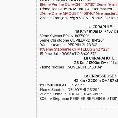
13ème Sébastien DUFLOS 1h03'39"
16ème Perrine DUIVON 1h07'30" 2ème fémini
17ème Jean-Luc PRAS 1h07'43" 1er master6
21ème Diane MAQUET 1h08'40" 1ère master2
22ème François-Régis VIGNON 1h09'34" 1er 
La CRRAPULE :
18 Km / 810m D+ / 157 cl
3ème Sylvain BRUN 1h37'09"
5ème Christophe CUPILLARD 1h4'26"
90ème Aymeric PERRIN 2h23'30"
108ème Stéphanie CHATELUS 2h27'22"
151ème Julie ROSSATO 3h00'37"
La CRRAPAHUTE :
28 Km / 1200m D+
/ 141 c
71ème Nicolas TAUVERON 3h53'04"
La CRRASSEUSE :
42 km / 2200m D+ / 87 c
1er Paul RINGOT 3h55'31"
14ème Stanislas DELAYE 4h25'29"
26ème Thibault DUCREUX 4h58'01"
80ème Stéphane PERRIER-REPLEIN 6h31'38"
------------------------------