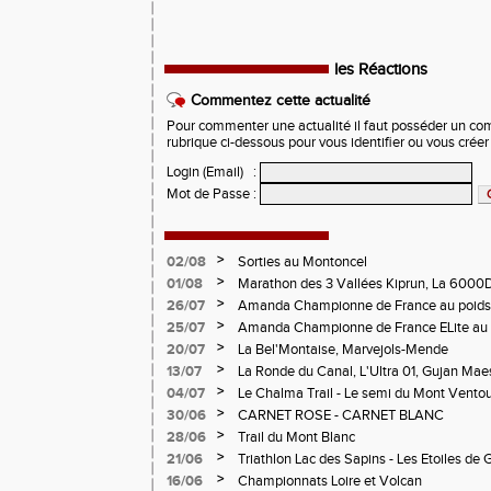
les Réactions
Commentez cette actualité
Pour commenter une actualité il faut posséder un compt
rubrique ci-dessous pour vous identifier ou vous crée
Login (Email)
:
Mot de Passe
:
>
02/08
Sorties au Montoncel
>
01/08
Marathon des 3 Vallées Kiprun, La 6000D
Verticale d'Orcières, St Augustin
>
26/07
Amanda Championne de France au poids
>
25/07
Amanda Championne de France ELite au 
>
20/07
La Bel'Montaise, Marvejols-Mende
>
13/07
La Ronde du Canal, L'Ultra 01, Gujan Mae
>
04/07
Le Chalma Trail - Le semi du Mont Ventoux 
Cublize - Les Passerelles de Monteynard - 
>
30/06
CARNET ROSE - CARNET BLANC
Pralognon La Vanoise
>
28/06
Trail du Mont Blanc
>
21/06
Triathlon Lac des Sapins - Les Etoiles de 
>
16/06
Championnats Loire et Volcan