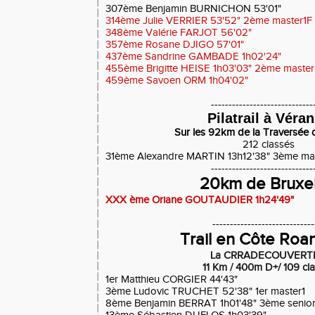
307ème Benjamin BURNICHON 53'01"
314ème Julie VERRIER 53'52" 2ème master1F
348ème Valérie FARJOT 56'02"
357ème Rosane DJIGO 57'01"
437ème Sandrine GAMBADE 1h02'24"
455ème Brigitte HEISE 1h03'03" 2ème maste
459ème Savoen ORM 1h04'02"
-----------------------------
Pilatrail à Véra
Sur les 92km de la Traversée 
212 classés
31ème Alexandre MARTIN 13h12'38" 3ème mas
-----------------------------
20km de Bruxel
XXX ème Oriane GOUTAUDIER 1h24'49"
-----------------------------
Trail en Côte Roa
La CRRADECOUVERT
11 Km / 400m D+/ 109 cl
1er Matthieu CORGIER 44'43"
3ème Ludovic TRUCHET 52'38" 1er master1
8ème Benjamin BERRAT 1h01'48" 3ème senio