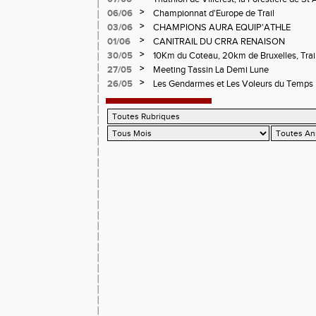
Circuit de la Sure, Tour du Pays Roannai
>
06/06
Championnat d'Europe de Trail
>
03/06
CHAMPIONS AURA EQUIP'ATHLE
>
01/06
CANITRAIL DU CRRA RENAISON
>
30/05
10Km du Coteau, 20km de Bruxelles, Trail
Pilatrail
>
27/05
Meeting Tassin La Demi Lune
>
26/05
Les Gendarmes et Les Voleurs du Temps