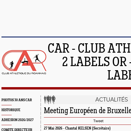
CAR - CLUB AT
2 LABELS OR 
LAB
ACTUALITÉS
PHOTOS 30 ANS CAR
Meeting Européen de Bruxell
HISTORIQUE
ADHESION 2026/2027
Tweet
27 Mai 2026 -
Chantal KELSEN
(Secrétaire)
COMITE DIRECTEUR