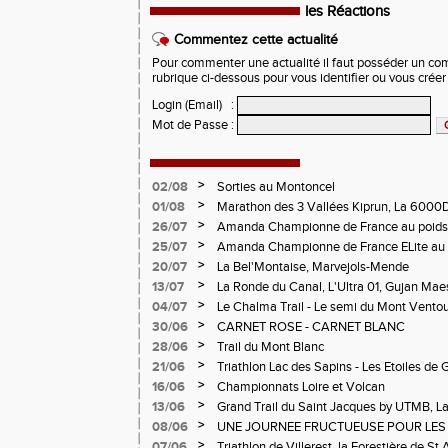
les Réactions
Commentez cette actualité
Pour commenter une actualité il faut posséder un compt
rubrique ci-dessous pour vous identifier ou vous crée
Login (Email)
:
Mot de Passe
:
>
02/08
Sorties au Montoncel
>
01/08
Marathon des 3 Vallées Kiprun, La 6000D
Verticale d'Orcières, St Augustin
>
26/07
Amanda Championne de France au poids
>
25/07
Amanda Championne de France ELite au 
>
20/07
La Bel'Montaise, Marvejols-Mende
>
13/07
La Ronde du Canal, L'Ultra 01, Gujan Mae
>
04/07
Le Chalma Trail - Le semi du Mont Ventoux 
Cublize - Les Passerelles de Monteynard - 
>
30/06
CARNET ROSE - CARNET BLANC
Pralognon La Vanoise
>
28/06
Trail du Mont Blanc
>
21/06
Triathlon Lac des Sapins - Les Etoiles de 
>
16/06
Championnats Loire et Volcan
>
13/06
Grand Trail du Saint Jacques by UTMB, La
d'Andrézieux-Bouthéon
>
08/06
UNE JOURNEE FRUCTUEUSE POUR LES
CHAMPIONNATS DE LA LOIRE A ANDRE
>
07/06
Triathlon de Villerest, la Forestière de St 