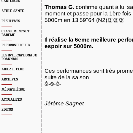
CANI CROSS
Thomas G
. confirme quant à lui 
ATHLE-SANTE
moment et passe pour la 1ère fois
5000m en 13'59"64 (N2)👏👏👏
RÉSULTATS
CLASSEMENTS ET
BAREME
I
l réalise la 6eme meilleure perf
espoir sur 5000m.
RECORDS DU CLUB
LES INTERNATIONAUX
ROANNAIS
AIDEZ LE CLUB
Ces performances sont très prome
suite de la saison...
ARCHIVES
🥳🥳🥳
MÉDIATHÈQUE
ACTUALITÉS
Jérôme Sagnet
EDITOS