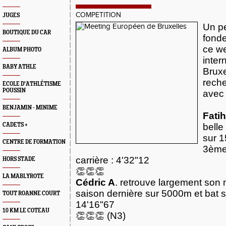
COMPETITION
JUGES
Un pe
BOUTIQUE DU CAR
fonde
ce w
ALBUM PHOTO
inter
BABY ATHLE
Bruxe
rech
ECOLE D'ATHLÉTISME
POUSSIN
avec 
BENJAMIN - MINIME
Fatih
CADETS +
belle
sur 
CENTRE DE FORMATION
3ème
carrière : 4'32"12
HORS STADE
👏👏👏
LA MABLYROTE
Cédric A
. retrouve largement son 
saison dernière sur 5000m et bat 
TOUT ROANNE COURT
14'16"67
10 KM LE COTEAU
👏👏👏 (N3)