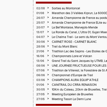
>
02/08
Sorties au Montoncel
>
01/08
Marathon des 3 Vallées Kiprun, La 6000D
Verticale d'Orcières, St Augustin
>
26/07
Amanda Championne de France au poids
>
25/07
Amanda Championne de France ELite au 
>
20/07
La Bel'Montaise, Marvejols-Mende
>
13/07
La Ronde du Canal, L'Ultra 01, Gujan Mae
>
04/07
Le Chalma Trail - Le semi du Mont Ventoux 
Cublize - Les Passerelles de Monteynard - 
>
30/06
CARNET ROSE - CARNET BLANC
Pralognon La Vanoise
>
28/06
Trail du Mont Blanc
>
21/06
Triathlon Lac des Sapins - Les Etoiles de 
>
16/06
Championnats Loire et Volcan
>
13/06
Grand Trail du Saint Jacques by UTMB, La
d'Andrézieux-Bouthéon
>
08/06
UNE JOURNEE FRUCTUEUSE POUR LES
CHAMPIONNATS DE LA LOIRE A ANDRE
>
07/06
Triathlon de Villerest, la Forestière de St 
Circuit de la Sure, Tour du Pays Roannai
>
06/06
Championnat d'Europe de Trail
>
03/06
CHAMPIONS AURA EQUIP'ATHLE
>
01/06
CANITRAIL DU CRRA RENAISON
>
30/05
10Km du Coteau, 20km de Bruxelles, Trail
Pilatrail
>
27/05
Meeting Européen de Bruxelles
>
27/05
Meeting Tassin La Demi Lune