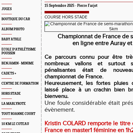
15 Septembre 2025 - Pierre Farjot
JUGES
COURSE HORS STADE
BOUTIQUE DU CAR
ALBUM PHOTO
Championnat de France de 
BABY ATHLE
en ligne entre Auray e
ECOLE D'ATHLÉTISME
POUSSIN
Ce parcours connu pour être très
nombreux vallons et surtout 
BENJAMIN - MINIME
pénalisantes était de nouve
CADETS +
championnat de France.
Heureusement, les fortes pluies d
CENTRE DE FORMATION
laissé place à un crachin bien b
HORS STADE
bienvenu
.
Une foule considérable était pré
LA MABLYROTE
évènement.
TOUT ROANNE COURT
Kristin COLARD remporte le titr
10 KM LE COTEAU
France en master1 féminine en 1h