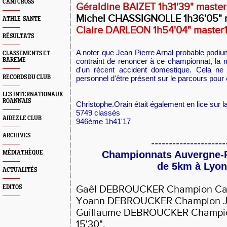
CANI CROSS
Géraldine BAIZET 1h31'39" master
Michel CHASSIGNOLLE 1h36'05" m
ATHLE-SANTE
Claire DARLEON 1h54'04" master1
RÉSULTATS
A noter que Jean Pierre Arnal probable
podiu
CLASSEMENTS ET
BAREME
contraint de renoncer à ce championnat, la 
d'un récent accident domestique. Cela ne
RECORDS DU CLUB
personnel d'être présent sur le parcours pour
LES INTERNATIONAUX
ROANNAIS
Christophe.
Orain était également en lice sur 
5749 classés
AIDEZ LE CLUB
946ème 1h41'17
ARCHIVES
---------------------
Championnats Auvergne-
MÉDIATHÈQUE
de 5km à Lyon
ACTUALITÉS
EDITOS
Gaêl DEBROUCKER Champion Cade
Yoann DEBROUCKER Champion Jun
Guillaume DEBROUCKER Champio
15'30".