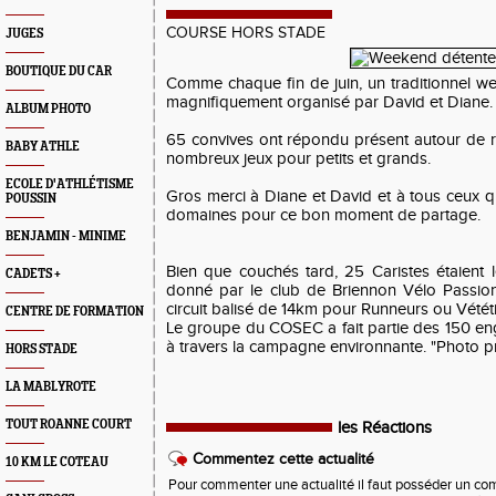
COURSE HORS STADE
JUGES
BOUTIQUE DU CAR
Comme chaque fin de juin, un traditionnel w
magnifiquement organisé par David et Diane.
ALBUM PHOTO
65 convives ont répondu présent autour de 
BABY ATHLE
nombreux jeux pour petits et grands.
ECOLE D'ATHLÉTISME
Gros merci à Diane et David et à tous ceux q
POUSSIN
domaines pour ce bon moment de partage.
BENJAMIN - MINIME
Bien que couchés tard, 25 Caristes étaient
CADETS +
donné par le club de Briennon Vélo Passi
circuit balisé de 14km pour Runneurs ou Vétét
CENTRE DE FORMATION
Le groupe du COSEC a fait partie des 150 e
à travers la campagne environnante. "Photo pr
HORS STADE
LA MABLYROTE
TOUT ROANNE COURT
les Réactions
Commentez cette actualité
10 KM LE COTEAU
Pour commenter une actualité il faut posséder un compt