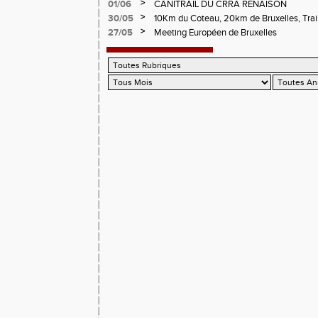
>
01/06
CANITRAIL DU CRRA RENAISON
>
30/05
10Km du Coteau, 20km de Bruxelles, Trail
Pilatrail
>
27/05
Meeting Européen de Bruxelles