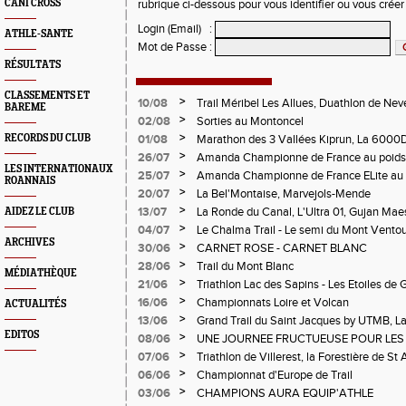
CANI CROSS
rubrique ci-dessous pour vous identifier ou vous crée
Login (Email)
:
ATHLE-SANTE
Mot de Passe
:
RÉSULTATS
CLASSEMENTS ET
>
10/08
Trail Méribel Les Allues, Duathlon de Nev
BAREME
>
02/08
Sorties au Montoncel
>
RECORDS DU CLUB
01/08
Marathon des 3 Vallées Kiprun, La 6000D
Verticale d'Orcières, St Augustin
>
26/07
Amanda Championne de France au poids
LES INTERNATIONAUX
>
25/07
Amanda Championne de France ELite au 
ROANNAIS
>
20/07
La Bel'Montaise, Marvejols-Mende
>
13/07
La Ronde du Canal, L'Ultra 01, Gujan Mae
AIDEZ LE CLUB
>
04/07
Le Chalma Trail - Le semi du Mont Ventoux 
ARCHIVES
Cublize - Les Passerelles de Monteynard - 
>
30/06
CARNET ROSE - CARNET BLANC
Pralognon La Vanoise
>
28/06
Trail du Mont Blanc
MÉDIATHÈQUE
>
21/06
Triathlon Lac des Sapins - Les Etoiles de 
>
16/06
Championnats Loire et Volcan
ACTUALITÉS
>
13/06
Grand Trail du Saint Jacques by UTMB, La
d'Andrézieux-Bouthéon
EDITOS
>
08/06
UNE JOURNEE FRUCTUEUSE POUR LES
CHAMPIONNATS DE LA LOIRE A ANDRE
>
07/06
Triathlon de Villerest, la Forestière de St 
Circuit de la Sure, Tour du Pays Roannai
>
06/06
Championnat d'Europe de Trail
>
03/06
CHAMPIONS AURA EQUIP'ATHLE