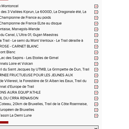
u Montoncel
des 3 Vallées Kiprun, La 6000D, La Dragonale été, La
 d'Orcières, St Augustin
hampionne de France au poids
hampionne de France ELite au disque
ntaise, Marvejols-Mende
du Canal, L'Ultra 01, Gujan Maestras
 Trail - Le semi du Mont Ventoux - Le Trail déraille à
 Les Passerelles de Monteynard - Triathlon de Vichy - Trail
ROSE - CARNET BLANC
n La Vanoise
Mont Blanc
 Lac des Sapins - Les Etoiles de Gimel
ats Loire et Volcan
il du Saint Jacques by UTMB, La Grimpette de Dun, Trail
ieux-Bouthéon
RNEE FRUCTUEUSE POUR LES JEUNES AUX
NNATS DE LA LOIRE A ANDREZIEUX
de Villerest, la Forestière de St Alban les Eaux, Trail du
e la Sure, Tour du Pays Roannais FSGT
at d'Europe de Trail
NS AURA EQUIP'ATHLE
IL DU CRRA RENAISON
oteau, 20km de Bruxelles, Trail de la Côte Roannaise,
uropéen de Bruxelles
Tassin La Demi Lune