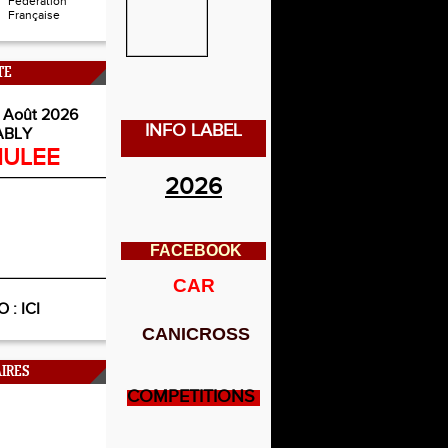
Fédération
Française
TE
 Août 2026
INFO LABEL
ABLY
ULEE
2026
FACEBOOK
CAR
O :
ICI
CANICROSS
IRES
COMPETITIONS