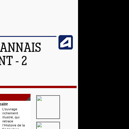
OANNAIS
T - 2
naire
L'ouvrage
richement
illustré, qui
retrace
l’Histoire de la