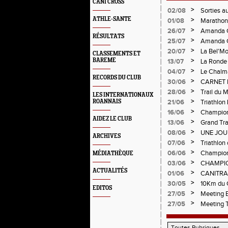
CANI CROSS
>
02/08
Sorties a
ATHLE-SANTE
>
01/08
Marathon 
Verticale
>
26/07
Amanda C
RÉSULTATS
>
25/07
Amanda C
>
20/07
La Bel'Mo
CLASSEMENTS ET
>
BAREME
13/07
La Ronde 
>
04/07
Le Chalma
RECORDS DU CLUB
Cublize -
>
30/06
CARNET 
Pralogno
>
28/06
Trail du 
LES INTERNATIONAUX
>
ROANNAIS
21/06
Triathlon
>
16/06
Championn
AIDEZ LE CLUB
>
13/06
Grand Tra
d'Andréz
>
08/06
UNE JOU
ARCHIVES
CHAMPIO
>
07/06
Triathlon 
Circuit d
>
06/06
Championn
MÉDIATHÈQUE
>
03/06
CHAMPIO
ACTUALITÉS
>
01/06
CANITRA
>
30/05
10Km du C
EDITOS
Pilatrail
>
27/05
Meeting E
>
27/05
Meeting 