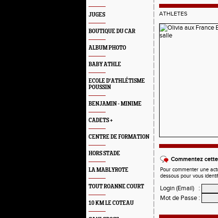
ATHLETES
JUGES
BOUTIQUE DU CAR
ALBUM PHOTO
BABY ATHLE
ECOLE D'ATHLÉTISME
POUSSIN
BENJAMIN - MINIME
CADETS +
CENTRE DE FORMATION
HORS STADE
Commentez cette 
Pour commenter une actual
LA MABLYROTE
dessous pour vous identi
TOUT ROANNE COURT
Login (Email)
:
Mot de Passe
:
10 KM LE COTEAU