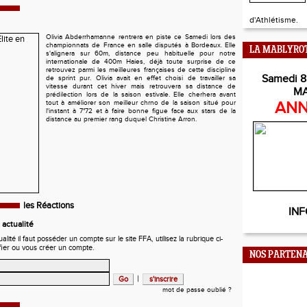
d'Athlétisme.
Olivia Abderrhamanne rentrera en piste ce Samedi lors des
championnats de France en salle disputés à Bordeaux. Elle
LA MABLYRO
s'alignera sur 60m, distance peu habituelle pour notre
internationale de 400m Haies, déjà toute surprise de ce
retrouvez parmi les meilleures françaises de cette discipline
Samedi 8
de sprint pur. Olivia avait en effet choisi de travailler sa
vitesse durant cet hiver mais retrouvera sa distance de
M
prédilection lors de la saison estivale. Elle cherhera avant
tout à améliorer son meilleur chrno de la saison situé pour
ANN
l'instant à 7"72 et à faire bonne figue face aux stars de la
distance au premier rang duquel Christine Arron.
les Réactions
INF
actualité
ité il faut posséder un compte sur le site FFA, utilisez la rubrique ci-
fier ou vous créer un compte.
NOS PARTENA
|
mot de passe oublié ?