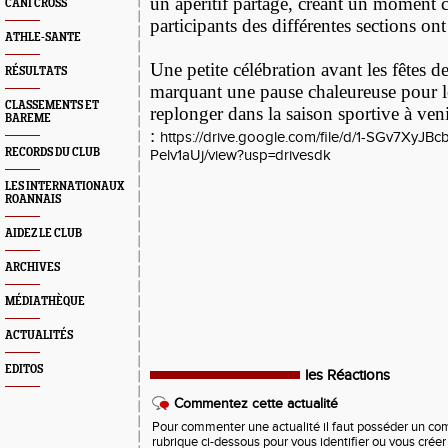
un apéritif partagé, créant un moment c
CANI CROSS
participants des différentes sections o
ATHLE-SANTE
Une petite célébration avant les fêtes de
RÉSULTATS
marquant une pause chaleureuse pour le
CLASSEMENTS ET
replonger dans la saison sportive à ven
BAREME
:
https://drive.google.com/file/d/1-SGv7XyJ
RECORDS DU CLUB
Pelv1aUj/view?usp=drivesdk
LES INTERNATIONAUX
ROANNAIS
AIDEZ LE CLUB
ARCHIVES
MÉDIATHÈQUE
ACTUALITÉS
EDITOS
les Réactions
Commentez cette actualité
Pour commenter une actualité il faut posséder un compt
rubrique ci-dessous pour vous identifier ou vous crée