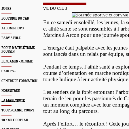
VIE DU CLUB
JUGES
BOUTIQUE DU CAR
En ce samedi ensoleillé, les jeunes, la s
et athlé santé se sont rassemblés à l’a
ALBUM PHOTO
Marcins à Arcon pour une journée sport
BABY ATHLE
L’énergie était palpable avec les jeunes e
ECOLE D'ATHLÉTISME
POUSSIN
sont lancés dans un relais par équipe, 
BENJAMIN - MINIME
Pendant ce temps, l’athlé santé a explo
CADETS +
course d’orientation en marche nordiqu
touche ludique à leur activité physique
CENTRE DE FORMATION
HORS STADE
Les sentiers de la forêt entourant l’arb
terrain de jeu pour les passionnés de C
LA MABLYROTE
un moment complice avec leur compagn
tout au long du parcours.
TOUT ROANNE COURT
10 KM LE COTEAU
Après l’effort… le réconfort ! Cette jou