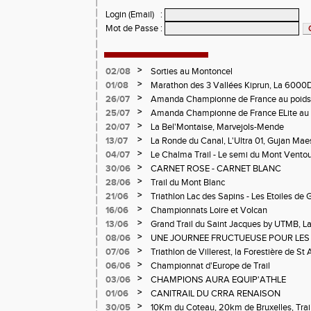
Login (Email)
:
Mot de Passe
:
>
02/08
Sorties au Montoncel
>
01/08
Marathon des 3 Vallées Kiprun, La 6000D
Verticale d'Orcières, St Augustin
>
26/07
Amanda Championne de France au poids
>
25/07
Amanda Championne de France ELite au 
>
20/07
La Bel'Montaise, Marvejols-Mende
>
13/07
La Ronde du Canal, L'Ultra 01, Gujan Mae
>
04/07
Le Chalma Trail - Le semi du Mont Ventoux 
Cublize - Les Passerelles de Monteynard - 
>
30/06
CARNET ROSE - CARNET BLANC
Pralognon La Vanoise
>
28/06
Trail du Mont Blanc
>
21/06
Triathlon Lac des Sapins - Les Etoiles de 
>
16/06
Championnats Loire et Volcan
>
13/06
Grand Trail du Saint Jacques by UTMB, La
d'Andrézieux-Bouthéon
>
08/06
UNE JOURNEE FRUCTUEUSE POUR LES
CHAMPIONNATS DE LA LOIRE A ANDRE
>
07/06
Triathlon de Villerest, la Forestière de St 
Circuit de la Sure, Tour du Pays Roannai
>
06/06
Championnat d'Europe de Trail
>
03/06
CHAMPIONS AURA EQUIP'ATHLE
>
01/06
CANITRAIL DU CRRA RENAISON
>
30/05
10Km du Coteau, 20km de Bruxelles, Trail