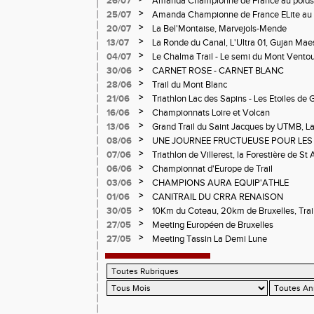
26/07
Amanda Championne de France au poids
>
25/07
Amanda Championne de France ELite au 
>
20/07
La Bel'Montaise, Marvejols-Mende
>
13/07
La Ronde du Canal, L'Ultra 01, Gujan Mae
>
04/07
Le Chalma Trail - Le semi du Mont Ventoux 
Cublize - Les Passerelles de Monteynard - 
>
30/06
CARNET ROSE - CARNET BLANC
Pralognon La Vanoise
>
28/06
Trail du Mont Blanc
>
21/06
Triathlon Lac des Sapins - Les Etoiles de 
>
16/06
Championnats Loire et Volcan
>
13/06
Grand Trail du Saint Jacques by UTMB, La
d'Andrézieux-Bouthéon
>
08/06
UNE JOURNEE FRUCTUEUSE POUR LES
CHAMPIONNATS DE LA LOIRE A ANDRE
>
07/06
Triathlon de Villerest, la Forestière de St 
Circuit de la Sure, Tour du Pays Roannai
>
06/06
Championnat d'Europe de Trail
>
03/06
CHAMPIONS AURA EQUIP'ATHLE
>
01/06
CANITRAIL DU CRRA RENAISON
>
30/05
10Km du Coteau, 20km de Bruxelles, Trail
Pilatrail
>
27/05
Meeting Européen de Bruxelles
>
27/05
Meeting Tassin La Demi Lune