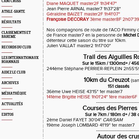
CANI CROSS
Diane MAQUET master2F 1h34'47"
Jean Pierre ARNAL master7 1h37'28"
ATHLE-SANTE
Géraldine BAIZET master2F 1h41'07"
Françoise DECORAY
3ème master8F 2h07'39
RÉSULTATS
Nos compagnons de route de l'ACO Firminy 
CLASSEMENTS ET
de France master7 en la personne de
Michel
BAREME
détenteur cette saison du titre sur 10km.
Julien VALLAT master2 1h17'00"
RECORDS DU CLUB
----------------------------
Trail des Aiguilles 
LES INTERNATIONAUX
ROANNAIS
Sur le 15km / 1300md+ / 456
244ème Stéphane PERRIER-REPLEIN 2h55'5
AIDEZ LE CLUB
---------------------------
10km du Creuzot
(san
ARCHIVES
151 classés
36ème Uwe HEISE 43'15" 1er master7
MÉDIATHÈQUE
141ème Brigitte HEISE 1h01'24" 1ère master6F
---------------------------
ACTUALITÉS
Courses des Pierres 
Sur le 7km / 180m d+ / 38 
EDITOS
2ème Daniel FAYET 30'04"
CAR/SAM
19ème Joseph LOMBARD 41'19" 1er master7
---------------------------
Autour des cru