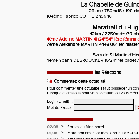
La Chapelle de Guinc
26km / 750md6 / 190 cl
104ème Fabrice COTTE 2h56'16"
---------------------------
Maratrail du Bu
42km / 2250md+ /79 cla
4ème Adeline MARTIN 4h24''54" 1ère féminin
7ème Alexandre MARTIN 4h48'06" 1er maste
---------------------------
5km de St Martin d'Hè
4ème Yoann DEBROUCKER 15'24" 1er cadet
---------------------------
les Réactions
Commentez cette actualité
Pour commenter une actualité il faut posséder un compt
rubrique ci-dessous pour vous identifier ou vous crée
Login (Email)
:
Mot de Passe
:
>
02/08
Sorties au Montoncel
>
01/08
Marathon des 3 Vallées Kiprun, La 6000D
Verticale d'Orcières, St Augustin
>