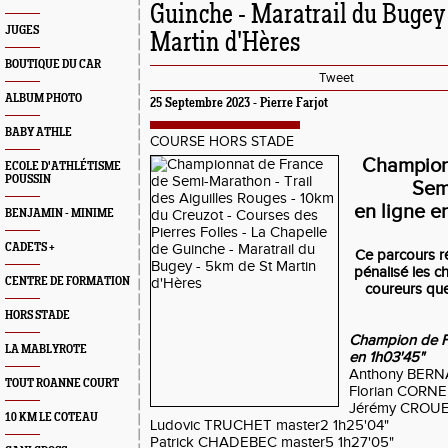
Guinche - Maratrail du Bugey 
JUGES
Martin d'Hères
BOUTIQUE DU CAR
Tweet
ALBUM PHOTO
25 Septembre 2023 - Pierre Farjot
BABY ATHLE
COURSE HORS STADE
Champion
ECOLE D'ATHLÉTISME
POUSSIN
Sem
en ligne e
BENJAMIN - MINIME
CADETS +
Ce parcours ré
pénalisé les 
CENTRE DE FORMATION
coureurs que
HORS STADE
Champion de F
LA MABLYROTE
en 1h03'45"
Anthony BERNA
TOUT ROANNE COURT
Florian CORNE
Jérémy CROUE 
10 KM LE COTEAU
Ludovic TRUCHET master2 1h25'04"
Patrick CHADEBEC master5 1h27'05"