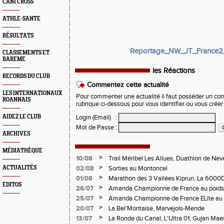
CANI CROSS
ATHLE-SANTE
RÉSULTATS
Reportage_NW_JT_France2_
CLASSEMENTS ET
BAREME
les Réactions
RECORDS DU CLUB
Commentez cette actualité
LES INTERNATIONAUX
Pour commenter une actualité il faut posséder un compt
ROANNAIS
rubrique ci-dessous pour vous identifier ou vous crée
AIDEZ LE CLUB
Login (Email)
:
Mot de Passe
:
ARCHIVES
MÉDIATHÈQUE
>
10/08
Trail Méribel Les Allues, Duathlon de Nev
>
ACTUALITÉS
02/08
Sorties au Montoncel
>
01/08
Marathon des 3 Vallées Kiprun, La 6000D
EDITOS
Verticale d'Orcières, St Augustin
>
26/07
Amanda Championne de France au poids
>
25/07
Amanda Championne de France ELite au 
>
20/07
La Bel'Montaise, Marvejols-Mende
>
13/07
La Ronde du Canal, L'Ultra 01, Gujan Mae