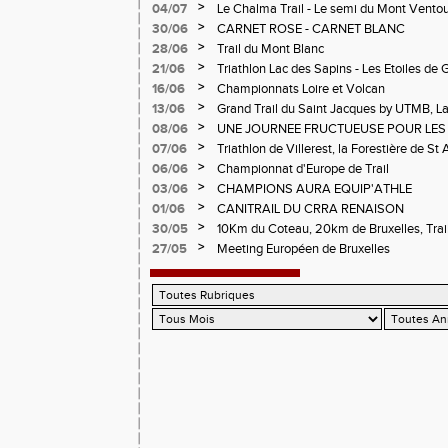
>
04/07
Le Chalma Trail - Le semi du Mont Ventoux 
Cublize - Les Passerelles de Monteynard - 
>
30/06
CARNET ROSE - CARNET BLANC
Pralognon La Vanoise
>
28/06
Trail du Mont Blanc
>
21/06
Triathlon Lac des Sapins - Les Etoiles de 
>
16/06
Championnats Loire et Volcan
>
13/06
Grand Trail du Saint Jacques by UTMB, La
d'Andrézieux-Bouthéon
>
08/06
UNE JOURNEE FRUCTUEUSE POUR LES
CHAMPIONNATS DE LA LOIRE A ANDRE
>
07/06
Triathlon de Villerest, la Forestière de St 
Circuit de la Sure, Tour du Pays Roannai
>
06/06
Championnat d'Europe de Trail
>
03/06
CHAMPIONS AURA EQUIP'ATHLE
>
01/06
CANITRAIL DU CRRA RENAISON
>
30/05
10Km du Coteau, 20km de Bruxelles, Trail
Pilatrail
>
27/05
Meeting Européen de Bruxelles