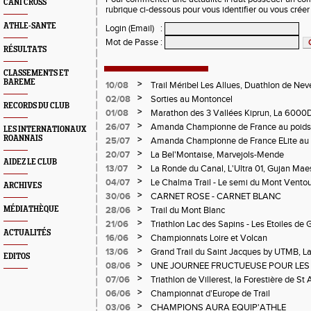
CANI CROSS
rubrique ci-dessous pour vous identifier ou vous crée
ATHLE-SANTE
Login (Email)
:
Mot de Passe
:
RÉSULTATS
CLASSEMENTS ET
BAREME
>
10/08
Trail Méribel Les Allues, Duathlon de Nev
>
02/08
Sorties au Montoncel
RECORDS DU CLUB
>
01/08
Marathon des 3 Vallées Kiprun, La 6000D
Verticale d'Orcières, St Augustin
>
26/07
Amanda Championne de France au poids
LES INTERNATIONAUX
ROANNAIS
>
25/07
Amanda Championne de France ELite au 
>
20/07
La Bel'Montaise, Marvejols-Mende
AIDEZ LE CLUB
>
13/07
La Ronde du Canal, L'Ultra 01, Gujan Mae
>
04/07
Le Chalma Trail - Le semi du Mont Ventoux 
ARCHIVES
Cublize - Les Passerelles de Monteynard - 
>
30/06
CARNET ROSE - CARNET BLANC
Pralognon La Vanoise
>
MÉDIATHÈQUE
28/06
Trail du Mont Blanc
>
21/06
Triathlon Lac des Sapins - Les Etoiles de 
ACTUALITÉS
>
16/06
Championnats Loire et Volcan
>
13/06
Grand Trail du Saint Jacques by UTMB, La
EDITOS
d'Andrézieux-Bouthéon
>
08/06
UNE JOURNEE FRUCTUEUSE POUR LES
CHAMPIONNATS DE LA LOIRE A ANDRE
>
07/06
Triathlon de Villerest, la Forestière de St 
Circuit de la Sure, Tour du Pays Roannai
>
06/06
Championnat d'Europe de Trail
>
03/06
CHAMPIONS AURA EQUIP'ATHLE