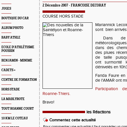
2 Décembre 2007 - FRANCOISE DECORAY
JUGES
COURSE HORS STADE
BOUTIQUE DU CAR
Mariannick Lecoi
ALBUM PHOTO
sont bien arrivés 
BABY ATHLE
Dans de bo
météorologiques 
ECOLE D'ATHLÉTISME
dans des chemi
POUSSIN
des pluies récen
de taille puis
BENJAMIN - MINIME
ont surmonté l
dénivelés en 10h
CADETS +
Farida Faure en r
CENTRE DE FORMATION
de l'AMAR ont mi
Participation
HORS STADE
Roanne-Thiers.
LA MABLYROTE
Bravo!
TOUT ROANNE COURT
les Réactions
10 KM LE COTEAU
Commentez cette actualité
Pour commenter une actualité il faut posséder un compt