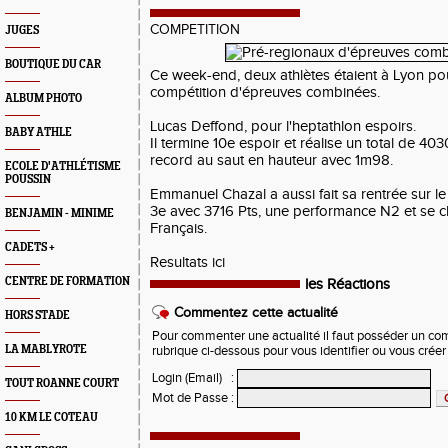
COMPETITION
JUGES
BOUTIQUE DU CAR
Ce week-end, deux athlètes étaient à Lyon po
compétition d'épreuves combinées.
ALBUM PHOTO
Lucas Deffond, pour l'heptathlon espoirs.
BABY ATHLE
Il termine 10e espoir et réalise un total de 403
record au saut en hauteur avec 1m98.
ECOLE D'ATHLÉTISME
POUSSIN
Emmanuel Chazal a aussi fait sa rentrée sur le
3e avec 3716 Pts, une performance N2 et se c
BENJAMIN - MINIME
Français.
CADETS +
Resultats
ici
CENTRE DE FORMATION
les Réactions
Commentez cette actualité
HORS STADE
Pour commenter une actualité il faut posséder un compt
LA MABLYROTE
rubrique ci-dessous pour vous identifier ou vous crée
Login (Email)
:
TOUT ROANNE COURT
Mot de Passe
:
10 KM LE COTEAU