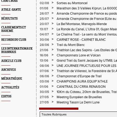
CANI CROSS
>
02/08
Sorties au Montoncel
>
01/08
Marathon des 3 Vallées Kiprun, La 6000D
ATHLE-SANTE
Verticale d'Orcières, St Augustin
>
26/07
Amanda Championne de France au poids
>
25/07
Amanda Championne de France ELite au 
RÉSULTATS
>
20/07
La Bel'Montaise, Marvejols-Mende
CLASSEMENTS ET
>
13/07
La Ronde du Canal, L'Ultra 01, Gujan Mae
BAREME
>
04/07
Le Chalma Trail - Le semi du Mont Ventoux 
Cublize - Les Passerelles de Monteynard - 
>
30/06
CARNET ROSE - CARNET BLANC
RECORDS DU CLUB
Pralognon La Vanoise
>
28/06
Trail du Mont Blanc
LES INTERNATIONAUX
>
21/06
Triathlon Lac des Sapins - Les Etoiles de 
ROANNAIS
>
16/06
Championnats Loire et Volcan
>
13/06
Grand Trail du Saint Jacques by UTMB, La
AIDEZ LE CLUB
d'Andrézieux-Bouthéon
>
08/06
UNE JOURNEE FRUCTUEUSE POUR LES
CHAMPIONNATS DE LA LOIRE A ANDRE
ARCHIVES
>
07/06
Triathlon de Villerest, la Forestière de St 
Circuit de la Sure, Tour du Pays Roannai
>
06/06
Championnat d'Europe de Trail
MÉDIATHÈQUE
>
03/06
CHAMPIONS AURA EQUIP'ATHLE
>
01/06
CANITRAIL DU CRRA RENAISON
ACTUALITÉS
>
30/05
10Km du Coteau, 20km de Bruxelles, Trail
Pilatrail
>
EDITOS
27/05
Meeting Européen de Bruxelles
>
27/05
Meeting Tassin La Demi Lune