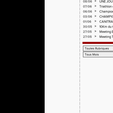
d'Andréz
>
08/06
UNE JOU
CHAMPIO
>
07/06
Triathlon 
Circuit d
>
06/06
Championn
>
03/06
CHAMPIO
>
01/06
CANITRA
>
30/05
10Km du C
Pilatrail
>
27/05
Meeting E
>
27/05
Meeting 