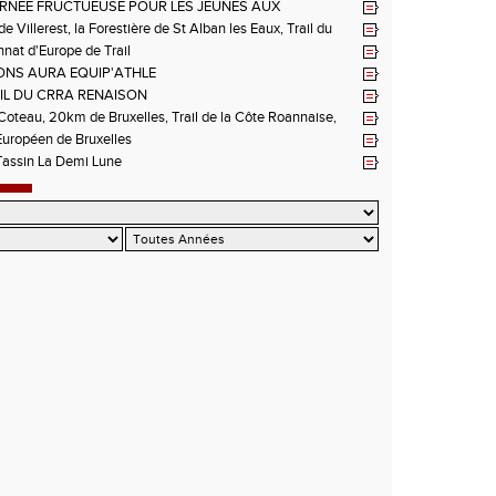
ieux-Bouthéon
RNEE FRUCTUEUSE POUR LES JEUNES AUX
NNATS DE LA LOIRE A ANDREZIEUX
de Villerest, la Forestière de St Alban les Eaux, Trail du
e la Sure, Tour du Pays Roannais FSGT
at d'Europe de Trail
NS AURA EQUIP'ATHLE
IL DU CRRA RENAISON
oteau, 20km de Bruxelles, Trail de la Côte Roannaise,
uropéen de Bruxelles
Tassin La Demi Lune