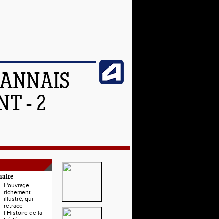
OANNAIS
T - 2
naire
L'ouvrage
richement
illustré, qui
retrace
l’Histoire de la