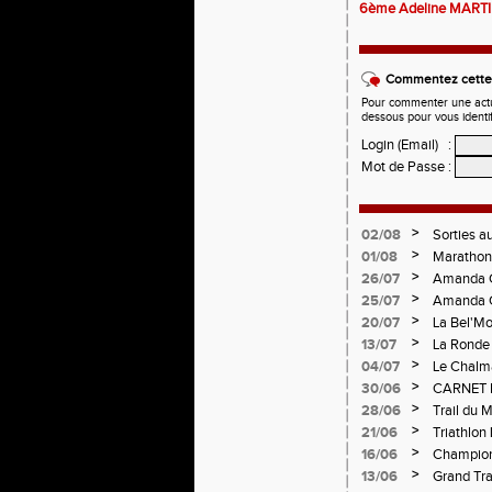
6ème Adeline MARTIN 
Commentez cette 
Pour commenter une actual
dessous pour vous identi
Login (Email)
:
Mot de Passe
:
>
02/08
Sorties a
>
01/08
Marathon 
Verticale
>
26/07
Amanda C
>
25/07
Amanda C
>
20/07
La Bel'Mo
>
13/07
La Ronde 
>
04/07
Le Chalma
Cublize -
>
30/06
CARNET 
Pralogno
>
28/06
Trail du 
>
21/06
Triathlon
>
16/06
Championn
>
13/06
Grand Tra