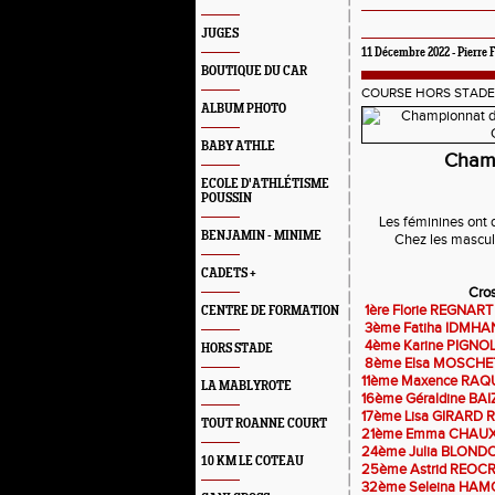
JUGES
11 Décembre 2022 - Pierre F
BOUTIQUE DU CAR
COURSE HORS STADE
ALBUM PHOTO
BABY ATHLE
Champ
ECOLE D'ATHLÉTISME
POUSSIN
Les féminines ont 
BENJAMIN - MINIME
Chez les mascul
CADETS +
Cros
1ère Florie REGNART
CENTRE DE FORMATION
3ème Fatiha IDMHAND
4ème Karine PIGNOL
HORS STADE
8ème Elsa MOSCHETT
11ème Maxence RAQU
LA MABLYROTE
16ème Géraldine BAI
17ème Lisa GIRARD RE
TOUT ROANNE COURT
21ème Emma CHAUX 
24ème Julia BLONDO 
10 KM LE COTEAU
25ème Astrid REOC
32ème Seleina HAM