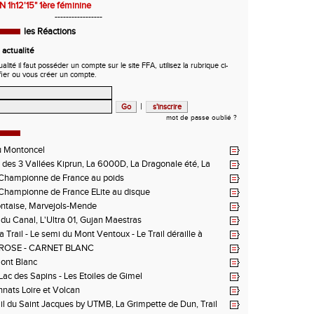
1h12'15" 1ère féminine
-----------------
les Réactions
actualité
ité il faut posséder un compte sur le site FFA, utilisez la rubrique ci-
fier ou vous créer un compte.
|
mot de passe oublié ?
u Montoncel
des 3 Vallées Kiprun, La 6000D, La Dragonale été, La
 d'Orcières, St Augustin
hampionne de France au poids
hampionne de France ELite au disque
ntaise, Marvejols-Mende
du Canal, L'Ultra 01, Gujan Maestras
 Trail - Le semi du Mont Ventoux - Le Trail déraille à
 Les Passerelles de Monteynard - Triathlon de Vichy - Trail
ROSE - CARNET BLANC
n La Vanoise
Mont Blanc
 Lac des Sapins - Les Etoiles de Gimel
ats Loire et Volcan
il du Saint Jacques by UTMB, La Grimpette de Dun, Trail