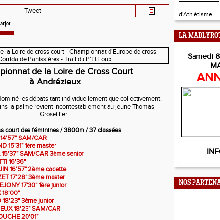
Tweet
d'Athlétisme.
arjot
LA MABLYRO
Samedi 8
M
ionnat de la Loire de Cross Court
ANN
à Andrézieux
dominé les débats tant individuellement que collectivement.
ins la palme revient incontestablement au jeune Thomas
Groseillier.
s court des féminines / 3800m / 37 classées
 14'57" SAM/CAR
 15'31" 1ère master
INF
 15'37" SAM/CAR 3ème senior
I 16'36"
IN 16'57" 2ème cadette
ZET 17'28" 3ème master
NOS PARTENA
JONY 17'30" 1ère junior
18'00"
18'23" 3ème junior
REUX 18'23" SAM/CAR
OUCHE 20'01"