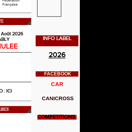
Fédération
Française
TE
 Août 2026
INFO LABEL
ABLY
ULEE
2026
FACEBOOK
CAR
O :
ICI
CANICROSS
IRES
COMPETITIONS