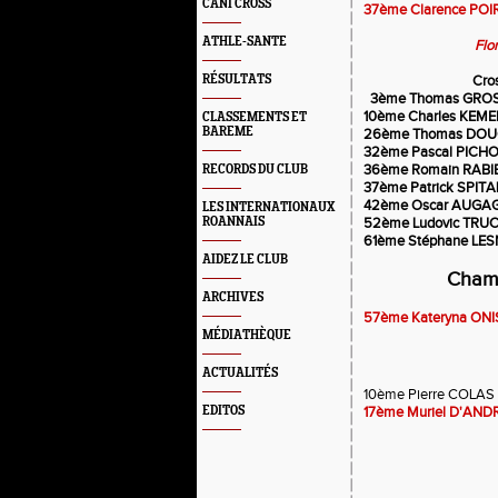
CANI CROSS
37ème Clarence POI
ATHLE-SANTE
Flo
RÉSULTATS
Cros
3ème Thomas GROSEIL
10ème Charles KEMEI
CLASSEMENTS ET
BAREME
26ème Thomas DOUC
32ème Pascal PICHO
36ème Romain RABIE
RECORDS DU CLUB
37ème Patrick SPITAL
42ème Oscar AUGAG
LES INTERNATIONAUX
ROANNAIS
52ème Ludovic TRUC
61ème Stéphane LES
AIDEZ LE CLUB
Champ
ARCHIVES
57ème Kateryna ONI
MÉDIATHÈQUE
ACTUALITÉS
10ème Pierre COLAS 
EDITOS
17ème Muriel D'ANDR