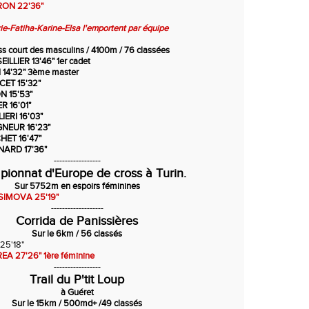
RON 22'36"
rie-Fatiha-Karine-Elsa l'emportent par équipe
s court des masculins / 4100m / 76 classées
LIER 13'46" 1er cadet
 14'32" 3ème master
ET 15'32"
N 15'53"
R 16'01"
IERI 16'03"
NEUR 16'23"
HET 16'47"
NARD 17'36"
-----------------
ionnat d'Europe de cross à Turin.
Sur 5752m en espoirs féminines
SIMOVA 25'19"
-------------------
Corrida de Panissières
Sur le 6km / 56 classés
25'18"
EA 27'26" 1ère féminine
-----------------
Trail du P'tit Loup
à Guéret
Sur le 15km / 500md+ /49 classés