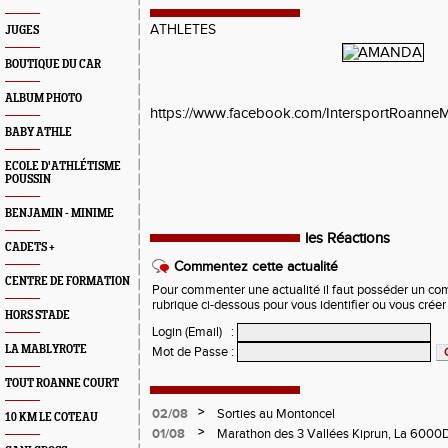
ATHLETES
JUGES
BOUTIQUE DU CAR
ALBUM PHOTO
https://www.facebook.com/IntersportRoann
BABY ATHLE
ECOLE D'ATHLÉTISME
POUSSIN
BENJAMIN - MINIME
les Réactions
CADETS +
Commentez cette actualité
CENTRE DE FORMATION
Pour commenter une actualité il faut posséder un compt
rubrique ci-dessous pour vous identifier ou vous crée
HORS STADE
Login (Email)
:
LA MABLYROTE
Mot de Passe
:
TOUT ROANNE COURT
>
02/08
Sorties au Montoncel
10 KM LE COTEAU
>
01/08
Marathon des 3 Vallées Kiprun, La 6000D