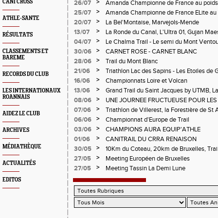
Verticale d'Orcières, St Augustin
>
CANI CROSS
26/07
Amanda Championne de France au poids
>
25/07
Amanda Championne de France ELite au 
ATHLE-SANTE
>
20/07
La Bel'Montaise, Marvejols-Mende
>
13/07
La Ronde du Canal, L'Ultra 01, Gujan Mae
RÉSULTATS
>
04/07
Le Chalma Trail - Le semi du Mont Ventoux 
Cublize - Les Passerelles de Monteynard - 
>
30/06
CARNET ROSE - CARNET BLANC
CLASSEMENTS ET
Pralognon La Vanoise
BAREME
>
28/06
Trail du Mont Blanc
>
21/06
Triathlon Lac des Sapins - Les Etoiles de 
RECORDS DU CLUB
>
16/06
Championnats Loire et Volcan
>
13/06
Grand Trail du Saint Jacques by UTMB, La
LES INTERNATIONAUX
ROANNAIS
d'Andrézieux-Bouthéon
>
08/06
UNE JOURNEE FRUCTUEUSE POUR LES
CHAMPIONNATS DE LA LOIRE A ANDRE
>
07/06
Triathlon de Villerest, la Forestière de St 
AIDEZ LE CLUB
Circuit de la Sure, Tour du Pays Roannai
>
06/06
Championnat d'Europe de Trail
>
03/06
CHAMPIONS AURA EQUIP'ATHLE
ARCHIVES
>
01/06
CANITRAIL DU CRRA RENAISON
MÉDIATHÈQUE
>
30/05
10Km du Coteau, 20km de Bruxelles, Trail
Pilatrail
>
27/05
Meeting Européen de Bruxelles
ACTUALITÉS
>
27/05
Meeting Tassin La Demi Lune
EDITOS