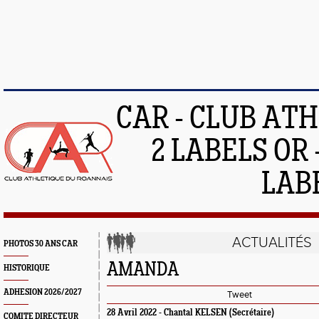
CAR - CLUB AT
2 LABELS OR 
LAB
ACTUALITÉS
PHOTOS 30 ANS CAR
AMANDA
HISTORIQUE
ADHESION 2026/2027
Tweet
28 Avril 2022 -
Chantal KELSEN
(Secrétaire)
COMITE DIRECTEUR