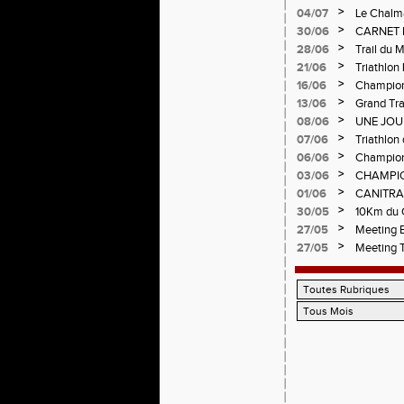
>
04/07
Le Chalma
Cublize -
>
30/06
CARNET 
Pralogno
>
28/06
Trail du 
>
21/06
Triathlon
>
16/06
Championn
>
13/06
Grand Tra
d'Andréz
>
08/06
UNE JOU
CHAMPIO
>
07/06
Triathlon 
Circuit d
>
06/06
Championn
>
03/06
CHAMPIO
>
01/06
CANITRA
>
30/05
10Km du C
Pilatrail
>
27/05
Meeting E
>
27/05
Meeting 