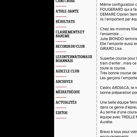
CANI CROSS
Même configuration c
FOUGERARD qui a fait
ATHLE-SANTE
DEMARE Ciprien 3em
ils l'emportent par é
RÉSULTATS
Chez les minimes fille
CLASSEMENTS ET
l'ensemble ….
BAREME
Julia BIONDO termine
Elle l'emporte auss
RECORDS DU CLUB
GIRARD Lisa .
LES INTERNATIONAUX
Superbe course pour 
ROANNAIS
train d'enfer , mais ce
toute la course.
AIDEZ LE CLUB
Très bonne course de
Les garçons l'emport
ARCHIVES
Cédric ARDIACA, le re
MÉDIATHÈQUE
bonne préparation pou
Une belle équipe fémi
ACTUALITÉS
dans ce genre d'épre
Au terme d'une course
EDITOS
équipe avec TREILLE
Aurélie.
Bravo à tous pour votr
encouragements.