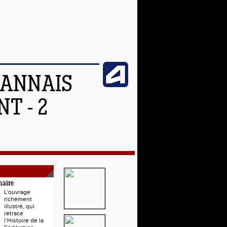
OANNAIS
T - 2
naire
L'ouvrage
richement
illustré, qui
retrace
l’Histoire de la