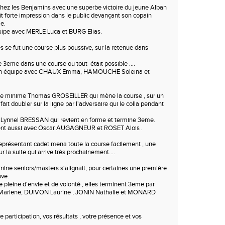
hez les Benjamins avec une superbe victoire du jeune Alban
 forte impression dans le public devançant son copain
e.
quipe avec MERLE Luca et BURG Elias.
s se fut une course plus poussive, sur la retenue dans
 3eme dans une course ou tout était possible ….
i en équipe avec CHAUX Emma, HAMOUCHE Soleina et
le minime Thomas GROSEILLER qui mène la course , sur un
 fait doubler sur la ligne par l'adversaire qui le colla pendant
 Lynnel BRESSAN qui revient en forme et termine 3eme.
ent aussi avec Oscar AUGAGNEUR et ROSET Alois .
présentant cadet mena toute la course facilement , une
r la suite qui arrive très prochainement….
nine seniors/masters s'alignait, pour certaines une première
uve.
 pleine d'envie et de volonté , elles terminent 3eme par
 Marlene, DUIVON Laurine , JONIN Nathalie et MONARD
e participation, vos résultats , votre présence et vos