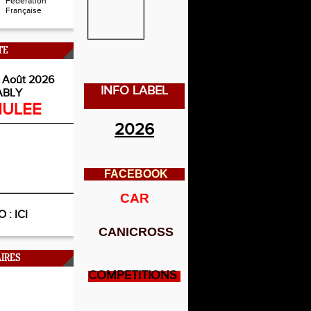
Fédération
Française
TE
 Août 2026
INFO LABEL
ABLY
ULEE
2026
FACEBOOK
CAR
O :
ICI
CANICROSS
IRES
COMPETITIONS