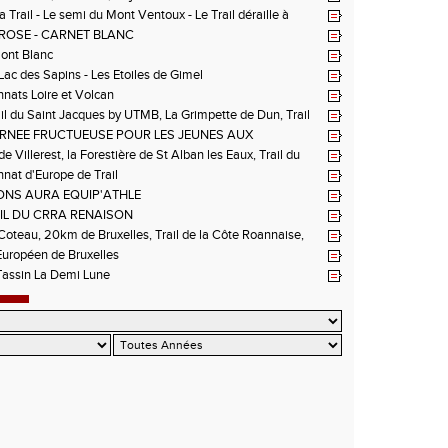
 Trail - Le semi du Mont Ventoux - Le Trail déraille à
 Les Passerelles de Monteynard - Triathlon de Vichy - Trail
ROSE - CARNET BLANC
n La Vanoise
Mont Blanc
 Lac des Sapins - Les Etoiles de Gimel
ats Loire et Volcan
il du Saint Jacques by UTMB, La Grimpette de Dun, Trail
ieux-Bouthéon
RNEE FRUCTUEUSE POUR LES JEUNES AUX
NNATS DE LA LOIRE A ANDREZIEUX
de Villerest, la Forestière de St Alban les Eaux, Trail du
e la Sure, Tour du Pays Roannais FSGT
at d'Europe de Trail
NS AURA EQUIP'ATHLE
IL DU CRRA RENAISON
oteau, 20km de Bruxelles, Trail de la Côte Roannaise,
uropéen de Bruxelles
Tassin La Demi Lune