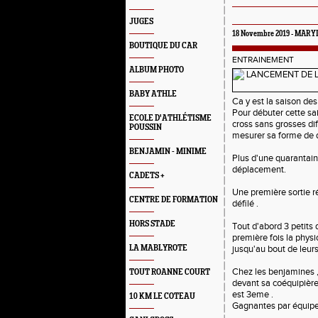
JUGES
18 Novembre 2019 -
MARYL
BOUTIQUE DU CAR
ENTRAINEMENT
ALBUM PHOTO
BABY ATHLE
Ca y est la saison des
Pour débuter cette sai
ECOLE D'ATHLÉTISME
cross sans grosses diff
POUSSIN
mesurer sa forme de d
BENJAMIN - MINIME
Plus d'une quarantaine
déplacement.
CADETS +
Une première sortie r
CENTRE DE FORMATION
défilé .
HORS STADE
Tout d'abord 3 petits 
première fois la physi
LA MABLYROTE
jusqu'au bout de leurs
Chez les benjamines 
TOUT ROANNE COURT
devant sa coéquipièr
est 3eme .
10 KM LE COTEAU
Gagnantes par équip