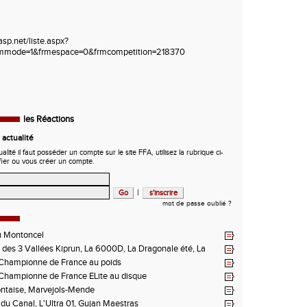
/asp.net/liste.aspx?
frmmode=1&frmespace=0&frmcompetition=218370
les Réactions
actualité
ité il faut posséder un compte sur le site FFA, utilisez la rubrique ci-
fier ou vous créer un compte.
|
mot de passe oublié ?
u Montoncel
des 3 Vallées Kiprun, La 6000D, La Dragonale été, La
 d'Orcières, St Augustin
hampionne de France au poids
hampionne de France ELite au disque
ntaise, Marvejols-Mende
du Canal, L'Ultra 01, Gujan Maestras