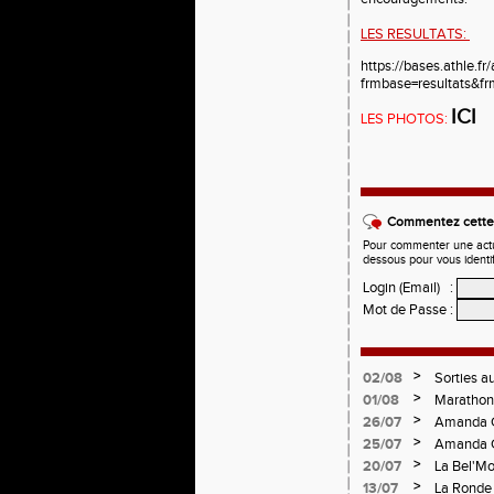
LES RESULTATS:
https://bases.athle.fr
frmbase=resultats&
ICI
LES PHOTOS:
Commentez cette 
Pour commenter une actual
dessous pour vous identi
Login (Email)
:
Mot de Passe
:
>
02/08
Sorties a
>
01/08
Marathon 
Verticale
>
26/07
Amanda C
>
25/07
Amanda C
>
20/07
La Bel'Mo
>
13/07
La Ronde 