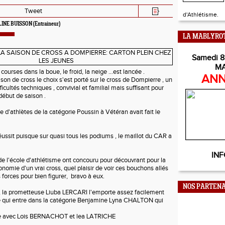
Tweet
d'Athlétisme.
INE BUISSON
(Entraineur)
LA MABLYRO
Samedi 8
M
 courses dans la boue, le froid, la neige …est lancée .
ANN
son de cross le choix s'est porté sur le cross de Dompierre , un
icultés techniques , convivial et familial mais suffisant pour
ébut de saison .
 d'athlètes de la catégorie Poussin à Vétéran avait fait le
éussit puisque sur quasi tous les podiums , le maillot du CAR a
INF
de l'école d'athlétisme ont concouru pour découvrant pour la
onomie d'un vrai cross, quel plaisir de voir ces bouchons allés
 forces pour bien figurer, bravo à eux.
NOS PARTENA
, la prometteuse Liuba LERCARI l'emporte assez facilement
e qui entre dans la catégorie Benjamine Lyna CHALTON qui
e avec Lois BERNACHOT et lea LATRICHE