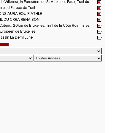
NNATS DE LA LOIRE A ANDREZIEUX
de Villerest, la Forestière de St Alban les Eaux, Trail du
e la Sure, Tour du Pays Roannais FSGT
at d'Europe de Trail
NS AURA EQUIP'ATHLE
IL DU CRRA RENAISON
oteau, 20km de Bruxelles, Trail de la Côte Roannaise,
uropéen de Bruxelles
Tassin La Demi Lune