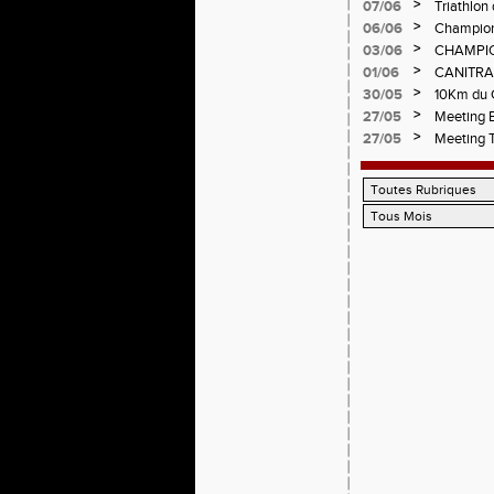
CHAMPIO
>
07/06
Triathlon 
Circuit d
>
06/06
Championn
>
03/06
CHAMPIO
>
01/06
CANITRA
>
30/05
10Km du C
Pilatrail
>
27/05
Meeting E
>
27/05
Meeting 