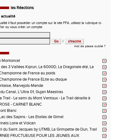
les Réactions
actualité
ité il faut posséder un compte sur le site FFA, utilisez la rubrique ci-
fier ou vous créer un compte.
|
mot de passe oublié ?
u Montoncel
des 3 Vallées Kiprun, La 6000D, La Dragonale été, La
 d'Orcières, St Augustin
hampionne de France au poids
hampionne de France ELite au disque
ntaise, Marvejols-Mende
du Canal, L'Ultra 01, Gujan Maestras
 Trail - Le semi du Mont Ventoux - Le Trail déraille à
 Les Passerelles de Monteynard - Triathlon de Vichy - Trail
ROSE - CARNET BLANC
n La Vanoise
Mont Blanc
 Lac des Sapins - Les Etoiles de Gimel
ats Loire et Volcan
il du Saint Jacques by UTMB, La Grimpette de Dun, Trail
ieux-Bouthéon
RNEE FRUCTUEUSE POUR LES JEUNES AUX