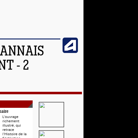
OANNAIS
T - 2
naire
L'ouvrage
richement
illustré, qui
retrace
l’Histoire de la