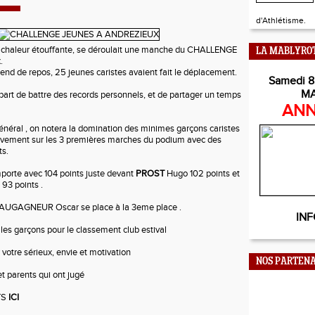
d'Athlétisme.
 chaleur étouffante, se déroulait une manche du CHALLENGE
LA MABLYRO
.
nd de repos, 25 jeunes caristes avaient fait le déplacement.
Samedi 8
M
upart de battre des records personnels, et de partager un temps
ANN
néral , on notera la domination des minimes garçons caristes
tivement sur les 3 premières marches du podium avec des
ts.
porte avec 104 points juste devant
PROST
Hugo 102 points et
93 points .
 AUGAGNEUR Oscar se place à la 3eme place .
INF
 les garçons pour le classement club estival
tre sérieux, envie et motivation
NOS PARTENA
t parents qui ont jugé
TS
ICI