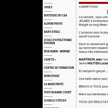
COMPETITION
JUGES
BOUTIQUE DU CAR
Ce samedi , sous une
JEUNES à Andrezieux
ALBUM PHOTO
Malgré ce long Week-e
BABY ATHLE
L'occasion pour la pl
sportif convivial.
ECOLE D'ATHLÉTISME
POUSSIN
Dans le classement gé
qui terminent respec
BENJAMIN - MINIME
totaux très intéressan
MARTINON Jean
l'em
CADETS +
3eme
NGUYEN Lucas
CENTRE DE FORMATION
En benjamin garçon ,
HORS STADE
Une belle option pour
LA MABLYROTE
BRAVO A TOUS pour vo
TOUT ROANNE COURT
Merci aux bénévoles e
10 KM LE COTEAU
TOUS LES RESULTA