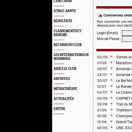
CANI CROSS
ATHLE-SANTE
Commentez cette 
RÉSULTATS
Pour commenter une actual
dessous pour vous identi
CLASSEMENTS ET
Login (Email)
:
BAREME
Mot de Passe
:
RECORDS DU CLUB
LES INTERNATIONAUX
>
02/08
Sorties a
ROANNAIS
>
01/08
Marathon 
Verticale
>
26/07
Amanda C
AIDEZ LE CLUB
>
25/07
Amanda C
ARCHIVES
>
20/07
La Bel'Mo
>
13/07
La Ronde 
MÉDIATHÈQUE
>
04/07
Le Chalma
Cublize -
>
30/06
CARNET 
ACTUALITÉS
Pralogno
>
28/06
Trail du 
EDITOS
>
21/06
Triathlon
>
16/06
Championn
>
13/06
Grand Tra
d'Andréz
>
08/06
UNE JOU