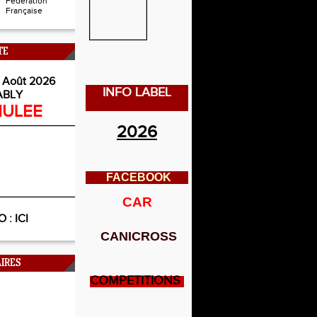
Fédération
Française
TE
 Août 2026
INFO LABEL
ABLY
ULEE
2026
FACEBOOK
CAR
O :
ICI
CANICROSS
IRES
COMPETITIONS