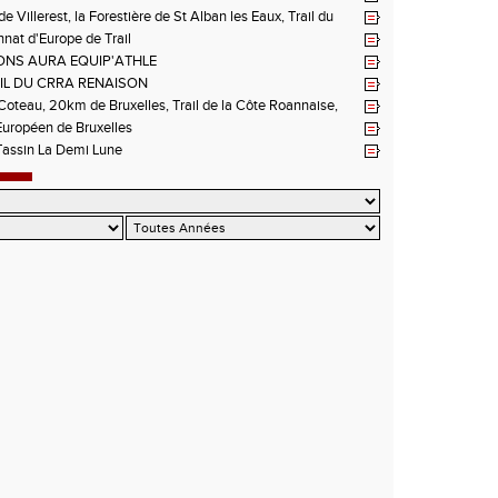
NNATS DE LA LOIRE A ANDREZIEUX
de Villerest, la Forestière de St Alban les Eaux, Trail du
e la Sure, Tour du Pays Roannais FSGT
at d'Europe de Trail
NS AURA EQUIP'ATHLE
IL DU CRRA RENAISON
oteau, 20km de Bruxelles, Trail de la Côte Roannaise,
uropéen de Bruxelles
Tassin La Demi Lune