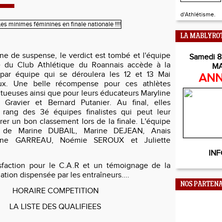
d'Athlétisme.
LA MABLYRO
e de suspense, le verdict est tombé et l'équipe
Samedi 8
 du Club Athlétique du Roannais accède à la
M
e par équipe qui se déroulera les 12 et 13 Mai
ANN
ux. Une belle récompense pour ces athlètes
ntueuses ainsi que pour leurs éducateurs Maryline
 Gravier et Bernard Putanier. Au final, elles
 rang des 3é équipes finalistes qui peut leur
rer un bon classement lors de la finale. L'équipe
 de Marine DUBAIL, Marine DEJEAN, Anais
ne GARREAU, Noémie SEROUX et Juliette
INF
sfaction pour le C.A.R et un témoignage de la
ation dispensée par les entraîneurs....
NOS PARTENA
HORAIRE COMPETITION
LA LISTE DES QUALIFIEES