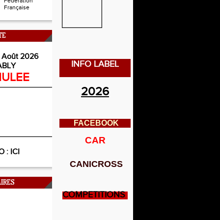
Fédération
Française
TE
 Août 2026
INFO LABEL
ABLY
ULEE
2026
FACEBOOK
CAR
O :
ICI
CANICROSS
IRES
COMPETITIONS