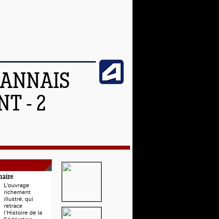
OANNAIS
T - 2
naire
L'ouvrage
richement
illustré, qui
retrace
l’Histoire de la