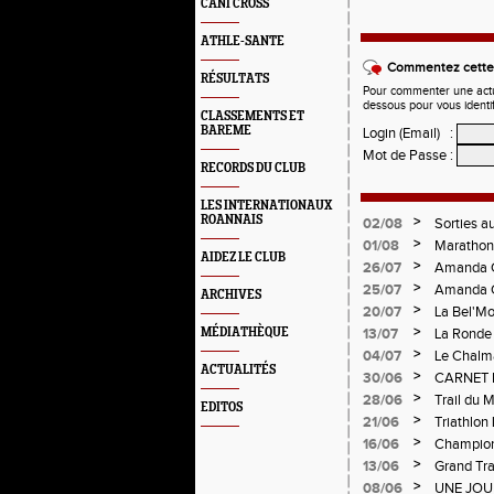
CANI CROSS
ATHLE-SANTE
Commentez cette 
RÉSULTATS
Pour commenter une actual
dessous pour vous identi
CLASSEMENTS ET
BAREME
Login (Email)
:
Mot de Passe
:
RECORDS DU CLUB
LES INTERNATIONAUX
ROANNAIS
>
02/08
Sorties a
>
01/08
Marathon 
AIDEZ LE CLUB
Verticale
>
26/07
Amanda C
>
25/07
Amanda C
ARCHIVES
>
20/07
La Bel'Mo
>
MÉDIATHÈQUE
13/07
La Ronde 
>
04/07
Le Chalma
ACTUALITÉS
Cublize -
>
30/06
CARNET 
Pralogno
>
28/06
Trail du 
EDITOS
>
21/06
Triathlon
>
16/06
Championn
>
13/06
Grand Tra
d'Andréz
>
08/06
UNE JOU