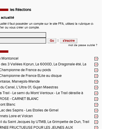
les Réactions
actualité
ité il faut posséder un compte sur le site FFA, utilisez la rubrique ci-
fier ou vous créer un compte.
|
mot de passe oublié ?
u Montoncel
des 3 Vallées Kiprun, La 6000D, La Dragonale été, La
 d'Orcières, St Augustin
hampionne de France au poids
hampionne de France ELite au disque
ntaise, Marvejols-Mende
du Canal, L'Ultra 01, Gujan Maestras
 Trail - Le semi du Mont Ventoux - Le Trail déraille à
 Les Passerelles de Monteynard - Triathlon de Vichy - Trail
ROSE - CARNET BLANC
n La Vanoise
Mont Blanc
 Lac des Sapins - Les Etoiles de Gimel
ats Loire et Volcan
il du Saint Jacques by UTMB, La Grimpette de Dun, Trail
ieux-Bouthéon
RNEE FRUCTUEUSE POUR LES JEUNES AUX