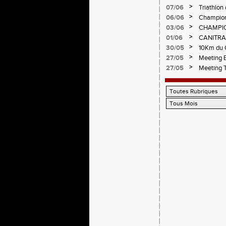
CHAMPIO
>
07/06
Triathlon 
Circuit d
>
06/06
Championn
>
03/06
CHAMPIO
>
01/06
CANITRA
>
30/05
10Km du C
Pilatrail
>
27/05
Meeting E
>
27/05
Meeting 