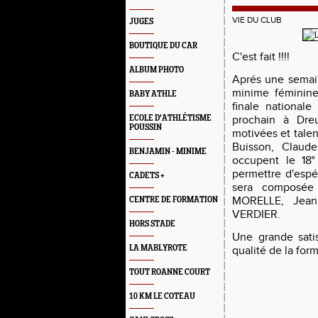
VIE DU CLUB
JUGES
BOUTIQUE DU CAR
C'est fait !!!!
ALBUM PHOTO
Aprés une semain
minime féminine
BABY ATHLE
finale national
ECOLE D'ATHLÉTISME
prochain à Dre
POUSSIN
motivées et tale
Buisson, Claude
BENJAMIN - MINIME
occupent le 18°
permettre d'espé
CADETS +
sera composée
MORELLE, Jean
CENTRE DE FORMATION
VERDIER.
HORS STADE
Une grande sati
LA MABLYROTE
qualité de la form
TOUT ROANNE COURT
10 KM LE COTEAU