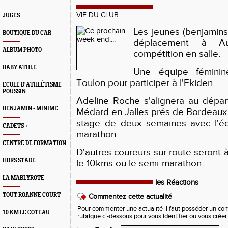
VIE DU CLUB
JUGES
Les jeunes (benjamins
BOUTIQUE DU CAR
déplacement à A
ALBUM PHOTO
compétition en salle.
BABY ATHLE
Une équipe fémini
Toulon pour participer à l'Ekiden.
ECOLE D'ATHLÉTISME
POUSSIN
Adeline Roche s'alignera au dépa
BENJAMIN - MINIME
Médard en Jalles prés de Bordeaux 
stage de deux semaines avec l'é
CADETS +
marathon.
CENTRE DE FORMATION
D'autres coureurs sur route seront 
HORS STADE
le 10kms ou le semi-marathon
.
LA MABLYROTE
les Réactions
TOUT ROANNE COURT
Commentez cette actualité
Pour commenter une actualité il faut posséder un compt
10 KM LE COTEAU
rubrique ci-dessous pour vous identifier ou vous crée