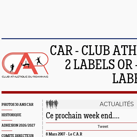
CAR - CLUB AT
2 LABELS OR 
LAB
ACTUALITÉS
PHOTOS 30 ANS CAR
Ce prochain week end....
HISTORIQUE
ADHESION 2026/2027
Tweet
8 Mars 2007 -
Le C.A.R
COMITE DIRECTEUR