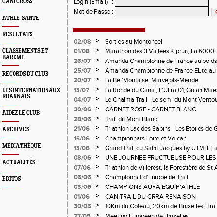
Login (Email)
:
CANI CROSS
Mot de Passe
:
ATHLE-SANTE
RÉSULTATS
>
02/08
Sorties au Montoncel
>
01/08
Marathon des 3 Vallées Kiprun, La 6000D
CLASSEMENTS ET
BAREME
Verticale d'Orcières, St Augustin
>
26/07
Amanda Championne de France au poids
>
25/07
Amanda Championne de France ELite au 
RECORDS DU CLUB
>
20/07
La Bel'Montaise, Marvejols-Mende
>
13/07
La Ronde du Canal, L'Ultra 01, Gujan Mae
LES INTERNATIONAUX
ROANNAIS
>
04/07
Le Chalma Trail - Le semi du Mont Ventoux 
Cublize - Les Passerelles de Monteynard - 
>
30/06
CARNET ROSE - CARNET BLANC
AIDEZ LE CLUB
Pralognon La Vanoise
>
28/06
Trail du Mont Blanc
>
21/06
Triathlon Lac des Sapins - Les Etoiles de 
ARCHIVES
>
16/06
Championnats Loire et Volcan
MÉDIATHÈQUE
>
13/06
Grand Trail du Saint Jacques by UTMB, La
d'Andrézieux-Bouthéon
>
08/06
UNE JOURNEE FRUCTUEUSE POUR LES
ACTUALITÉS
CHAMPIONNATS DE LA LOIRE A ANDRE
>
07/06
Triathlon de Villerest, la Forestière de St 
Circuit de la Sure, Tour du Pays Roannai
>
06/06
Championnat d'Europe de Trail
EDITOS
>
03/06
CHAMPIONS AURA EQUIP'ATHLE
>
01/06
CANITRAIL DU CRRA RENAISON
>
30/05
10Km du Coteau, 20km de Bruxelles, Trail
Pilatrail
>
27/05
Meeting Européen de Bruxelles