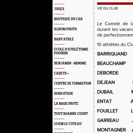
VIE DU CLUB
JUGES
BOUTIQUE DU CAR
Le Comité de la
durant les vaca
ALBUM PHOTO
de perfectionne
BABY ATHLE
10 athlètes du C
ECOLE D'ATHLÉTISME
POUSSIN
BARRIQUAND 
BEAUCHAMP 
BENJAMIN - MINIME
DEBORDE B
CADETS +
DEJEAN M
CENTRE DE FORMATION
DUBAIL MA
HORS STADE
ENTAT AN
LA MABLYROTE
FOUILLET L
TOUT ROANNE COURT
GARREAU J
10 KM LE COTEAU
MONTAGNER A