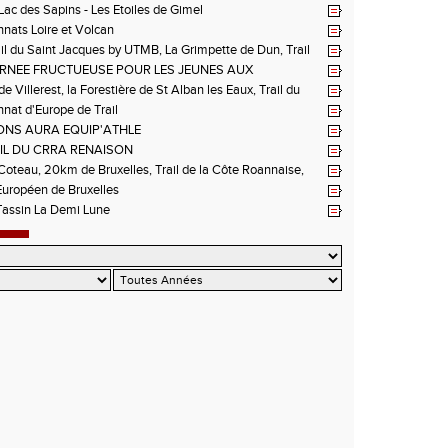
 Lac des Sapins - Les Etoiles de Gimel
ats Loire et Volcan
il du Saint Jacques by UTMB, La Grimpette de Dun, Trail
ieux-Bouthéon
RNEE FRUCTUEUSE POUR LES JEUNES AUX
NNATS DE LA LOIRE A ANDREZIEUX
de Villerest, la Forestière de St Alban les Eaux, Trail du
e la Sure, Tour du Pays Roannais FSGT
at d'Europe de Trail
NS AURA EQUIP'ATHLE
IL DU CRRA RENAISON
oteau, 20km de Bruxelles, Trail de la Côte Roannaise,
uropéen de Bruxelles
Tassin La Demi Lune