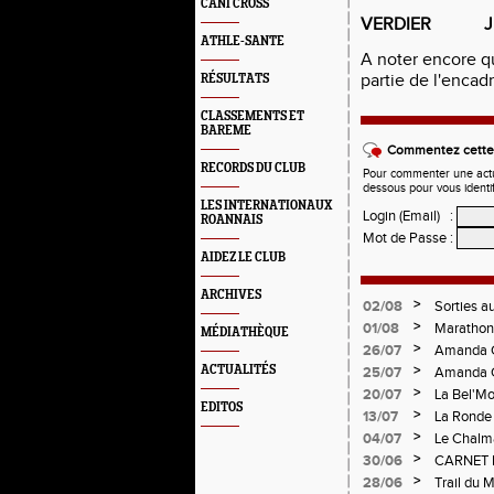
CANI CROSS
VERDIER JU
ATHLE-SANTE
A noter encore q
partie de l'encad
RÉSULTATS
CLASSEMENTS ET
BAREME
Commentez cette 
RECORDS DU CLUB
Pour commenter une actual
dessous pour vous identi
LES INTERNATIONAUX
Login (Email)
:
ROANNAIS
Mot de Passe
:
AIDEZ LE CLUB
ARCHIVES
>
02/08
Sorties a
>
01/08
Marathon 
MÉDIATHÈQUE
Verticale
>
26/07
Amanda C
>
ACTUALITÉS
25/07
Amanda C
>
20/07
La Bel'Mo
EDITOS
>
13/07
La Ronde 
>
04/07
Le Chalma
Cublize -
>
30/06
CARNET 
Pralogno
>
28/06
Trail du 