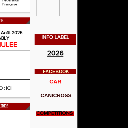
Fédération
Française
TE
 Août 2026
INFO LABEL
ABLY
ULEE
2026
FACEBOOK
CAR
O :
ICI
CANICROSS
IRES
COMPETITIONS