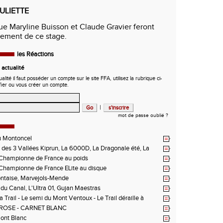
LIETTE
ue Maryline Buisson et Claude Gravier feront
rement de ce stage.
les Réactions
actualité
ité il faut posséder un compte sur le site FFA, utilisez la rubrique ci-
fier ou vous créer un compte.
|
mot de passe oublié ?
u Montoncel
des 3 Vallées Kiprun, La 6000D, La Dragonale été, La
 d'Orcières, St Augustin
hampionne de France au poids
hampionne de France ELite au disque
ntaise, Marvejols-Mende
du Canal, L'Ultra 01, Gujan Maestras
 Trail - Le semi du Mont Ventoux - Le Trail déraille à
 Les Passerelles de Monteynard - Triathlon de Vichy - Trail
ROSE - CARNET BLANC
n La Vanoise
Mont Blanc