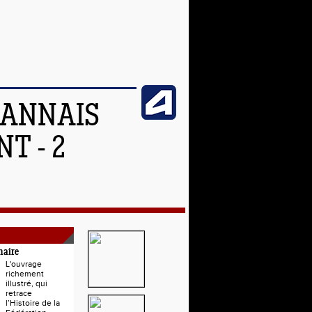
OANNAIS
T - 2
naire
L'ouvrage
richement
illustré, qui
retrace
l’Histoire de la