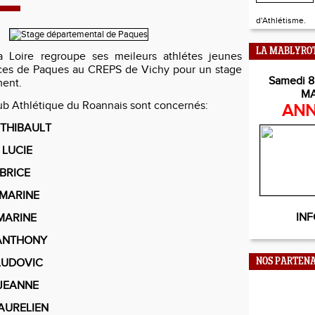
d'Athlétisme.
LA MABLYRO
 Loire regroupe ses meileurs athlétes jeunes
nces de Paques au CREPS de Vichy pour un stage
Samedi 8
ment.
M
lub Athlétique du Roannais sont concernés:
ANN
THIBAULT
LUCIE
RICE
ARINE
INF
RINE
THONY
UDOVIC
NOS PARTENA
EANNE
URELIEN