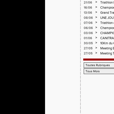
>
21/06
Triathlon
>
16/06
Championn
>
13/06
Grand Tra
d'Andréz
>
08/06
UNE JOU
CHAMPIO
>
07/06
Triathlon 
Circuit d
>
06/06
Championn
>
03/06
CHAMPIO
>
01/06
CANITRA
>
30/05
10Km du C
Pilatrail
>
27/05
Meeting E
>
27/05
Meeting 