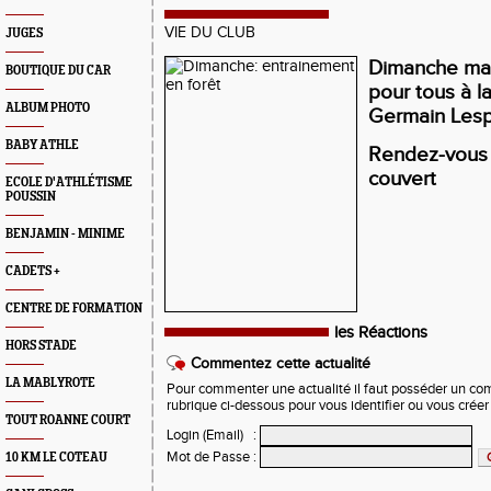
VIE DU CLUB
JUGES
Dimanche mat
BOUTIQUE DU CAR
pour tous à la
ALBUM PHOTO
Germain Lesp
BABY ATHLE
Rendez-vous 
couvert
ECOLE D'ATHLÉTISME
POUSSIN
BENJAMIN - MINIME
CADETS +
CENTRE DE FORMATION
les Réactions
HORS STADE
Commentez cette actualité
LA MABLYROTE
Pour commenter une actualité il faut posséder un compt
rubrique ci-dessous pour vous identifier ou vous crée
TOUT ROANNE COURT
Login (Email)
:
Mot de Passe
:
10 KM LE COTEAU