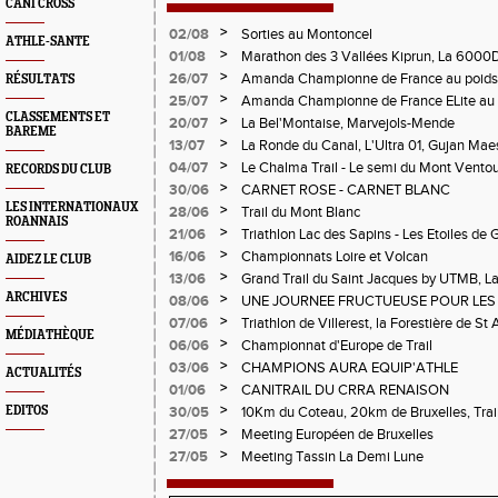
CANI CROSS
>
02/08
Sorties au Montoncel
ATHLE-SANTE
>
01/08
Marathon des 3 Vallées Kiprun, La 6000D
Verticale d'Orcières, St Augustin
>
26/07
Amanda Championne de France au poids
RÉSULTATS
>
25/07
Amanda Championne de France ELite au 
CLASSEMENTS ET
>
20/07
La Bel'Montaise, Marvejols-Mende
BAREME
>
13/07
La Ronde du Canal, L'Ultra 01, Gujan Mae
>
04/07
Le Chalma Trail - Le semi du Mont Ventoux 
RECORDS DU CLUB
Cublize - Les Passerelles de Monteynard - 
>
30/06
CARNET ROSE - CARNET BLANC
Pralognon La Vanoise
LES INTERNATIONAUX
>
28/06
Trail du Mont Blanc
ROANNAIS
>
21/06
Triathlon Lac des Sapins - Les Etoiles de 
>
16/06
Championnats Loire et Volcan
AIDEZ LE CLUB
>
13/06
Grand Trail du Saint Jacques by UTMB, La
d'Andrézieux-Bouthéon
ARCHIVES
>
08/06
UNE JOURNEE FRUCTUEUSE POUR LES
CHAMPIONNATS DE LA LOIRE A ANDRE
>
07/06
Triathlon de Villerest, la Forestière de St 
MÉDIATHÈQUE
Circuit de la Sure, Tour du Pays Roannai
>
06/06
Championnat d'Europe de Trail
>
03/06
CHAMPIONS AURA EQUIP'ATHLE
ACTUALITÉS
>
01/06
CANITRAIL DU CRRA RENAISON
>
EDITOS
30/05
10Km du Coteau, 20km de Bruxelles, Trail
Pilatrail
>
27/05
Meeting Européen de Bruxelles
>
27/05
Meeting Tassin La Demi Lune