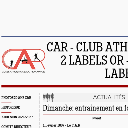
CAR - CLUB AT
2 LABELS OR 
LAB
ACTUALITÉS
PHOTOS 30 ANS CAR
Dimanche: entrainement en f
HISTORIQUE
ADHESION 2026/2027
Tweet
1 Février 2007 -
Le C.A.R
COMITE DIRECTEUR