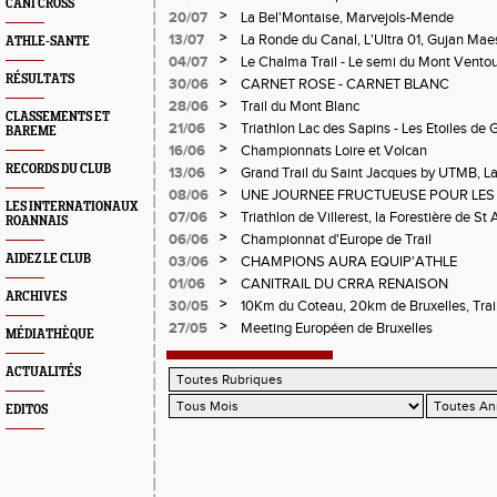
CANI CROSS
>
20/07
La Bel'Montaise, Marvejols-Mende
>
13/07
La Ronde du Canal, L'Ultra 01, Gujan Mae
ATHLE-SANTE
>
04/07
Le Chalma Trail - Le semi du Mont Ventoux 
Cublize - Les Passerelles de Monteynard - 
RÉSULTATS
>
30/06
CARNET ROSE - CARNET BLANC
Pralognon La Vanoise
>
28/06
Trail du Mont Blanc
CLASSEMENTS ET
>
21/06
Triathlon Lac des Sapins - Les Etoiles de 
BAREME
>
16/06
Championnats Loire et Volcan
RECORDS DU CLUB
>
13/06
Grand Trail du Saint Jacques by UTMB, La
d'Andrézieux-Bouthéon
>
08/06
UNE JOURNEE FRUCTUEUSE POUR LES
LES INTERNATIONAUX
CHAMPIONNATS DE LA LOIRE A ANDRE
>
07/06
Triathlon de Villerest, la Forestière de St 
ROANNAIS
Circuit de la Sure, Tour du Pays Roannai
>
06/06
Championnat d'Europe de Trail
>
AIDEZ LE CLUB
03/06
CHAMPIONS AURA EQUIP'ATHLE
>
01/06
CANITRAIL DU CRRA RENAISON
ARCHIVES
>
30/05
10Km du Coteau, 20km de Bruxelles, Trail
Pilatrail
>
27/05
Meeting Européen de Bruxelles
MÉDIATHÈQUE
ACTUALITÉS
EDITOS