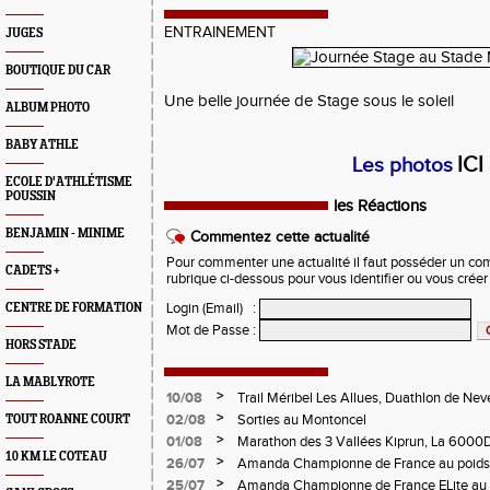
ENTRAINEMENT
JUGES
BOUTIQUE DU CAR
Une belle journée de Stage sous le soleil
ALBUM PHOTO
BABY ATHLE
ICI
Les photos
ECOLE D'ATHLÉTISME
POUSSIN
les Réactions
BENJAMIN - MINIME
Commentez cette actualité
Pour commenter une actualité il faut posséder un compt
CADETS +
rubrique ci-dessous pour vous identifier ou vous crée
Login (Email)
:
CENTRE DE FORMATION
Mot de Passe
:
HORS STADE
LA MABLYROTE
>
10/08
Trail Méribel Les Allues, Duathlon de Nev
>
02/08
Sorties au Montoncel
TOUT ROANNE COURT
>
01/08
Marathon des 3 Vallées Kiprun, La 6000D
10 KM LE COTEAU
Verticale d'Orcières, St Augustin
>
26/07
Amanda Championne de France au poids
>
25/07
Amanda Championne de France ELite au 