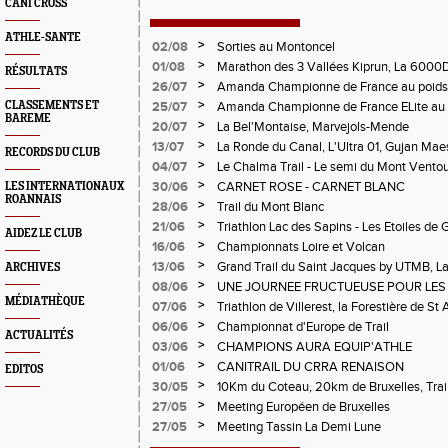
CANI CROSS
ATHLE-SANTE
>
02/08
Sorties au Montoncel
>
01/08
Marathon des 3 Vallées Kiprun, La 6000D
RÉSULTATS
Verticale d'Orcières, St Augustin
>
26/07
Amanda Championne de France au poids
>
CLASSEMENTS ET
25/07
Amanda Championne de France ELite au 
BAREME
>
20/07
La Bel'Montaise, Marvejols-Mende
>
13/07
La Ronde du Canal, L'Ultra 01, Gujan Mae
RECORDS DU CLUB
>
04/07
Le Chalma Trail - Le semi du Mont Ventoux 
Cublize - Les Passerelles de Monteynard - 
>
30/06
CARNET ROSE - CARNET BLANC
LES INTERNATIONAUX
Pralognon La Vanoise
ROANNAIS
>
28/06
Trail du Mont Blanc
>
21/06
Triathlon Lac des Sapins - Les Etoiles de 
AIDEZ LE CLUB
>
16/06
Championnats Loire et Volcan
>
13/06
Grand Trail du Saint Jacques by UTMB, La
ARCHIVES
d'Andrézieux-Bouthéon
>
08/06
UNE JOURNEE FRUCTUEUSE POUR LES
MÉDIATHÈQUE
CHAMPIONNATS DE LA LOIRE A ANDRE
>
07/06
Triathlon de Villerest, la Forestière de St 
Circuit de la Sure, Tour du Pays Roannai
>
06/06
Championnat d'Europe de Trail
ACTUALITÉS
>
03/06
CHAMPIONS AURA EQUIP'ATHLE
>
01/06
CANITRAIL DU CRRA RENAISON
EDITOS
>
30/05
10Km du Coteau, 20km de Bruxelles, Trail
Pilatrail
>
27/05
Meeting Européen de Bruxelles
>
27/05
Meeting Tassin La Demi Lune