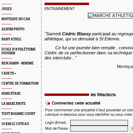
ENTRAINEMENT
JUGES
BOUTIQUE DU CAR
ALBUM PHOTO
"Samedi
Cédric Blassy
participait au regro
athlétique, qui se déroulait à St Etienne.
BABY ATHLE
Ce fut une journée bien remplie , convivial
ECOLE D'ATHLÉTISME
Cédric de se perfectionner dans sa technique
POUSSIN
des interclubs . "
BENJAMIN - MINIME
Moniqu
CADETS +
CENTRE DE FORMATION
HORS STADE
les Réactions
Commentez cette actualité
LA MABLYROTE
Pour commenter une actualité il faut posséder un compt
TOUT ROANNE COURT
rubrique ci-dessous pour vous identifier ou vous crée
Login (Email)
:
10 KM LE COTEAU
Mot de Passe
: