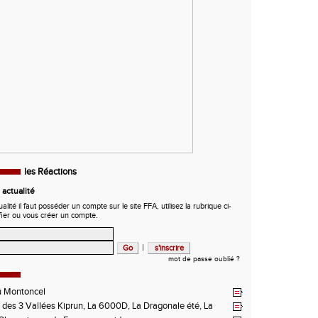
les Réactions
actualité
ité il faut posséder un compte sur le site FFA, utilisez la rubrique ci-
fier ou vous créer un compte.
|
mot de passe oublié ?
u Montoncel
des 3 Vallées Kiprun, La 6000D, La Dragonale été, La
 d'Orcières, St Augustin