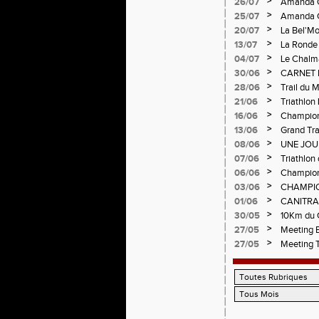
>
26/07
Amanda C
>
25/07
Amanda C
>
20/07
La Bel'Mo
>
13/07
La Ronde 
>
04/07
Le Chalma
Cublize -
>
30/06
CARNET 
Pralogno
>
28/06
Trail du 
>
21/06
Triathlon
>
16/06
Championn
>
13/06
Grand Tra
d'Andréz
>
08/06
UNE JOU
CHAMPIO
>
07/06
Triathlon 
Circuit d
>
06/06
Championn
>
03/06
CHAMPIO
>
01/06
CANITRA
>
30/05
10Km du C
Pilatrail
>
27/05
Meeting E
>
27/05
Meeting 