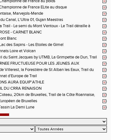
hampionne de France au poids
hampionne de France ELite au disque
ntaise, Marvejols-Mende
du Canal, L'Ultra 01, Gujan Maestras
 Trail - Le semi du Mont Ventoux - Le Trail déraille à
 Les Passerelles de Monteynard - Triathlon de Vichy - Trail
ROSE - CARNET BLANC
n La Vanoise
Mont Blanc
 Lac des Sapins - Les Etoiles de Gimel
ats Loire et Volcan
il du Saint Jacques by UTMB, La Grimpette de Dun, Trail
ieux-Bouthéon
RNEE FRUCTUEUSE POUR LES JEUNES AUX
NNATS DE LA LOIRE A ANDREZIEUX
de Villerest, la Forestière de St Alban les Eaux, Trail du
e la Sure, Tour du Pays Roannais FSGT
at d'Europe de Trail
NS AURA EQUIP'ATHLE
IL DU CRRA RENAISON
oteau, 20km de Bruxelles, Trail de la Côte Roannaise,
uropéen de Bruxelles
Tassin La Demi Lune