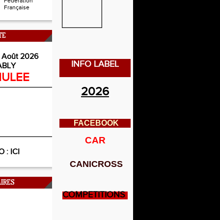
Fédération
Française
TE
 Août 2026
INFO LABEL
ABLY
ULEE
2026
FACEBOOK
CAR
O :
ICI
CANICROSS
IRES
COMPETITIONS