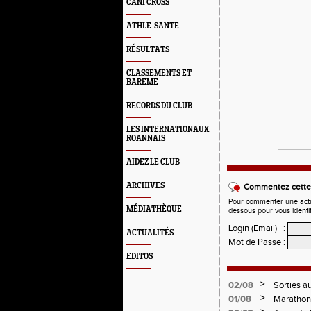
CANI CROSS
ATHLE-SANTE
RÉSULTATS
CLASSEMENTS ET
BAREME
RECORDS DU CLUB
LES INTERNATIONAUX
ROANNAIS
AIDEZ LE CLUB
ARCHIVES
Commentez cette 
Pour commenter une actual
MÉDIATHÈQUE
dessous pour vous identi
Login (Email)
:
ACTUALITÉS
Mot de Passe
:
EDITOS
>
02/08
Sorties a
>
01/08
Marathon 
Verticale