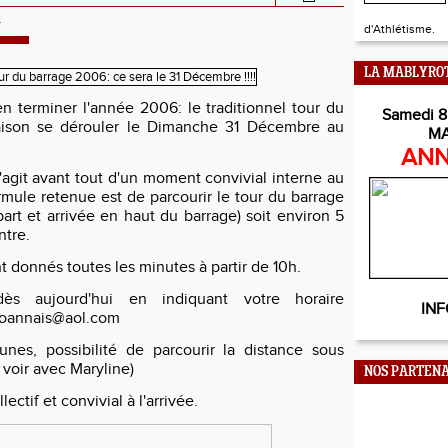
R
d'Athlétisme.
LA MABLYRO
en terminer l'année 2006: le traditionnel tour du
Samedi 8
ison se dérouler le Dimanche 31 Décembre au
M
ANN
'agit avant tout d'un moment convivial interne au
rmule retenue est de parcourir le tour du barrage
art et arrivée en haut du barrage) soit environ 5
ntre.
t donnés toutes les minutes à partir de 10h.
 dès aujourd'hui en indiquant votre horaire
INF
roannais@aol.com
unes, possibilité de parcourir la distance sous
 voir avec Maryline)
NOS PARTENA
lectif et convivial à l'arrivée.