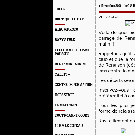
4 Novembre 2006 -
Le C.A.
JUGES
VIE DU CLUB
BOUTIQUE DU CAR
ALBUM PHOTO
Voilà de quoi bi
barrage de Rena
BABY ATHLE
matin!!!
ECOLE D'ATHLÉTISME
Rappelons qu'il s
POUSSIN
club et que la fo
BENJAMIN - MINIME
de Renaison (dép
kms contre la mo
CADETS +
Les départs seron
CENTRE DE FORMATION
Inscrivez-vous
HORS STADE
préférentiel à
ca
Pour les plus je
LA MABLYROTE
forme de relais (à
TOUT ROANNE COURT
Ravitaillement col
10 KM LE COTEAU