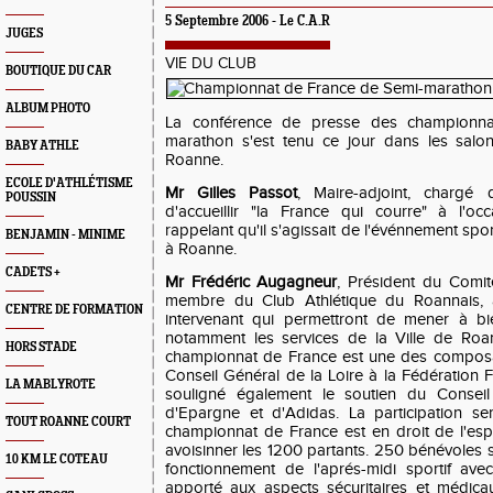
5 Septembre 2006 -
Le C.A.R
JUGES
VIE DU CLUB
BOUTIQUE DU CAR
ALBUM PHOTO
La conférence de presse des
championn
marathon
s'est tenu ce jour dans les salo
BABY ATHLE
Roanne.
ECOLE D'ATHLÉTISME
Mr Gilles Passot
, Maire-adjoint, chargé d
POUSSIN
d'accueillir "la France qui courre" à l'o
rappelant qu'il s'agissait de l'événnement spo
BENJAMIN - MINIME
à Roanne.
CADETS +
Mr Frédéric Augagneur
, Président du Comit
membre du Club Athlétique du Roannais, a 
CENTRE DE FORMATION
intervenant qui permettront de mener à bie
notamment les services de la Ville de Roa
HORS STADE
championnat de France est une des composan
Conseil Général de la Loire à la Fédération Fr
LA MABLYROTE
souligné également le soutien du Conseil
d'Epargne et d'Adidas. La participation s
TOUT ROANNE COURT
championnat de France est en droit de l'espé
avoisinner les
1200 partants
. 250 bénévoles 
10 KM LE COTEAU
fonctionnement de l'aprés-midi sportif avec
apporté aux aspects sécuritaires et médicaux