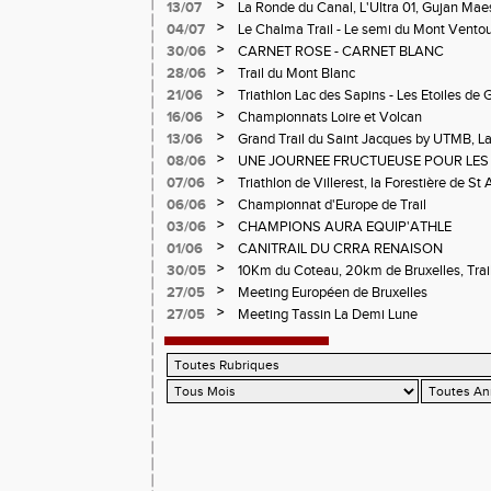
>
13/07
La Ronde du Canal, L'Ultra 01, Gujan Mae
>
04/07
Le Chalma Trail - Le semi du Mont Ventoux 
Cublize - Les Passerelles de Monteynard - 
>
30/06
CARNET ROSE - CARNET BLANC
Pralognon La Vanoise
>
28/06
Trail du Mont Blanc
>
21/06
Triathlon Lac des Sapins - Les Etoiles de 
>
16/06
Championnats Loire et Volcan
>
13/06
Grand Trail du Saint Jacques by UTMB, La
d'Andrézieux-Bouthéon
>
08/06
UNE JOURNEE FRUCTUEUSE POUR LES
CHAMPIONNATS DE LA LOIRE A ANDRE
>
07/06
Triathlon de Villerest, la Forestière de St 
Circuit de la Sure, Tour du Pays Roannai
>
06/06
Championnat d'Europe de Trail
>
03/06
CHAMPIONS AURA EQUIP'ATHLE
>
01/06
CANITRAIL DU CRRA RENAISON
>
30/05
10Km du Coteau, 20km de Bruxelles, Trail
Pilatrail
>
27/05
Meeting Européen de Bruxelles
>
27/05
Meeting Tassin La Demi Lune