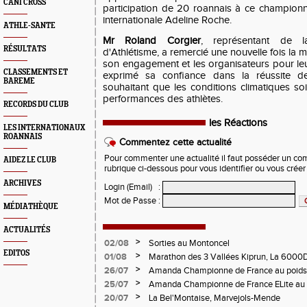
CANI CROSS
participation de 20 roannais à ce champion
internationale
Adeline Roche
.
ATHLE-SANTE
Mr Roland Corgier
, représentant de l
RÉSULTATS
d'Athlétisme, a remercié une nouvelle fois la 
son engagement et les organisateurs pour leur tr
CLASSEMENTS ET
exprimé sa confiance dans la réussite de
BAREME
souhaitant que les conditions climatiques s
performances des athlètes.
RECORDS DU CLUB
les Réactions
LES INTERNATIONAUX
ROANNAIS
Commentez cette actualité
Pour commenter une actualité il faut posséder un compt
AIDEZ LE CLUB
rubrique ci-dessous pour vous identifier ou vous crée
ARCHIVES
Login (Email)
:
Mot de Passe
:
MÉDIATHÈQUE
ACTUALITÉS
>
02/08
Sorties au Montoncel
EDITOS
>
01/08
Marathon des 3 Vallées Kiprun, La 6000D
Verticale d'Orcières, St Augustin
>
26/07
Amanda Championne de France au poids
>
25/07
Amanda Championne de France ELite au 
>
20/07
La Bel'Montaise, Marvejols-Mende