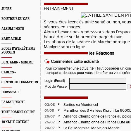
ENTRAINEMENT
JUGES
BOUTIQUE DU CAR
Si vous êtes licenciés athlé santé ou non, vou
séances en images.
ALBUM PHOTO
Alors n’hésitez pas rendez-vous dans l’esp
haut à droite sur la première page du site.
BABY ATHLE
Les photos de la séance de Marche nordique 
Marilyne sont en ligne.
ECOLE D'ATHLÉTISME
POUSSIN
les Réactions
Commentez cette actualité
BENJAMIN - MINIME
Pour commenter une actualité il faut posséder un compt
CADETS +
rubrique ci-dessous pour vous identifier ou vous crée
Login (Email)
:
CENTRE DE FORMATION
Mot de Passe
:
HORS STADE
LA MABLYROTE
>
02/08
Sorties au Montoncel
>
01/08
Marathon des 3 Vallées Kiprun, La 6000D
TOUT ROANNE COURT
Verticale d'Orcières, St Augustin
>
26/07
Amanda Championne de France au poids
>
25/07
Amanda Championne de France ELite au 
10 KM LE COTEAU
>
20/07
La Bel'Montaise, Marvejols-Mende