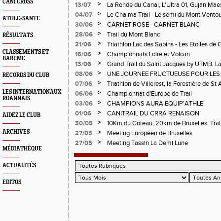
CANI CROSS
>
13/07
La Ronde du Canal, L'Ultra 01, Gujan Mae
>
04/07
Le Chalma Trail - Le semi du Mont Ventoux 
ATHLE-SANTE
Cublize - Les Passerelles de Monteynard - 
>
30/06
CARNET ROSE - CARNET BLANC
Pralognon La Vanoise
>
28/06
Trail du Mont Blanc
RÉSULTATS
>
21/06
Triathlon Lac des Sapins - Les Etoiles de 
CLASSEMENTS ET
>
16/06
Championnats Loire et Volcan
BAREME
>
13/06
Grand Trail du Saint Jacques by UTMB, La
d'Andrézieux-Bouthéon
>
08/06
UNE JOURNEE FRUCTUEUSE POUR LES
RECORDS DU CLUB
CHAMPIONNATS DE LA LOIRE A ANDRE
>
07/06
Triathlon de Villerest, la Forestière de St 
Circuit de la Sure, Tour du Pays Roannai
LES INTERNATIONAUX
>
06/06
Championnat d'Europe de Trail
ROANNAIS
>
03/06
CHAMPIONS AURA EQUIP'ATHLE
>
01/06
CANITRAIL DU CRRA RENAISON
AIDEZ LE CLUB
>
30/05
10Km du Coteau, 20km de Bruxelles, Trail
Pilatrail
>
ARCHIVES
27/05
Meeting Européen de Bruxelles
>
27/05
Meeting Tassin La Demi Lune
MÉDIATHÈQUE
ACTUALITÉS
EDITOS