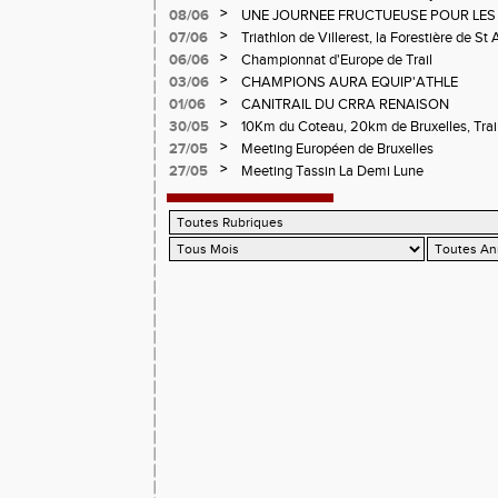
d'Andrézieux-Bouthéon
>
08/06
UNE JOURNEE FRUCTUEUSE POUR LES
CHAMPIONNATS DE LA LOIRE A ANDRE
>
07/06
Triathlon de Villerest, la Forestière de St 
Circuit de la Sure, Tour du Pays Roannai
>
06/06
Championnat d'Europe de Trail
>
03/06
CHAMPIONS AURA EQUIP'ATHLE
>
01/06
CANITRAIL DU CRRA RENAISON
>
30/05
10Km du Coteau, 20km de Bruxelles, Trail
Pilatrail
>
27/05
Meeting Européen de Bruxelles
>
27/05
Meeting Tassin La Demi Lune