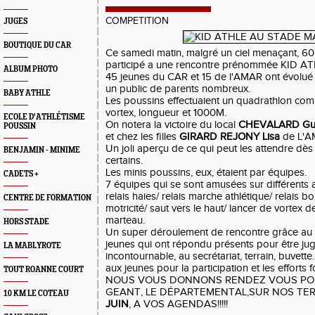
COMPETITION
JUGES
BOUTIQUE DU CAR
Ce samedi matin, malgré un ciel menaçant, 60
participé a une rencontre prénommée KID AT
ALBUM PHOTO
45 jeunes du CAR et 15 de l'AMAR ont évolué
un public de parents nombreux.
BABY ATHLE
Les poussins effectuaient un quadrathlon co
vortex, longueur et 1000M.
ECOLE D'ATHLÉTISME
On notera la victoire du local
CHEVALARD Gu
POUSSIN
et chez les filles
GIRARD REJONY Lisa
de L'A
Un joli aperçu de ce qui peut les attendre dè
BENJAMIN - MINIME
certains.
Les minis poussins, eux, étaient par équipes.
CADETS +
7 équipes qui se sont amusées sur différents at
relais haies/ relais marche athlétique/ relais b
CENTRE DE FORMATION
motricité/ saut vers le haut/ lancer de vortex d
marteau.
HORS STADE
Un super déroulement de rencontre grâce au
jeunes qui ont répondu présents pour être juge
LA MABLYROTE
incontournable, au secrétariat, terrain, buvette..
aux jeunes pour la participation et les efforts f
TOUT ROANNE COURT
NOUS VOUS DONNONS RENDEZ VOUS POU
GEANT, LE DÉPARTEMENTAL,SUR NOS TE
10 KM LE COTEAU
JUIN
, A VOS AGENDAS!!!!!