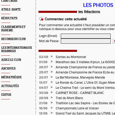
CANI CROSS
LES PHOTOS
ATHLE-SANTE
les Réactions
RÉSULTATS
Commentez cette actualité
Pour commenter une actualité il faut posséder un compt
CLASSEMENTS ET
rubrique ci-dessous pour vous identifier ou vous crée
BAREME
Login (Email)
:
RECORDS DU CLUB
Mot de Passe
:
LES INTERNATIONAUX
ROANNAIS
>
02/08
Sorties au Montoncel
AIDEZ LE CLUB
>
01/08
Marathon des 3 Vallées Kiprun, La 6000D
Verticale d'Orcières, St Augustin
>
26/07
Amanda Championne de France au poids
ARCHIVES
>
25/07
Amanda Championne de France ELite au 
>
20/07
La Bel'Montaise, Marvejols-Mende
MÉDIATHÈQUE
>
13/07
La Ronde du Canal, L'Ultra 01, Gujan Mae
ACTUALITÉS
>
04/07
Le Chalma Trail - Le semi du Mont Ventoux 
Cublize - Les Passerelles de Monteynard - 
>
30/06
CARNET ROSE - CARNET BLANC
EDITOS
Pralognon La Vanoise
>
28/06
Trail du Mont Blanc
>
21/06
Triathlon Lac des Sapins - Les Etoiles de 
>
16/06
Championnats Loire et Volcan
>
13/06
Grand Trail du Saint Jacques by UTMB, La