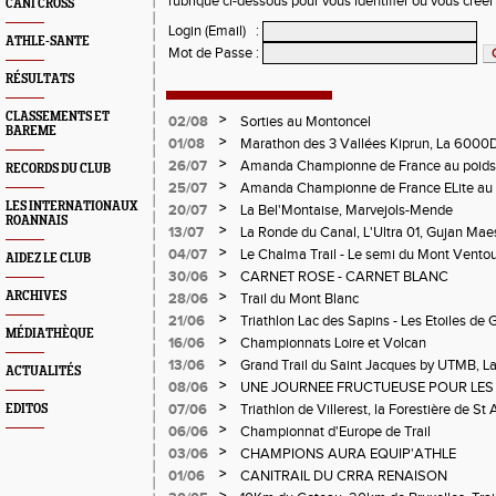
rubrique ci-dessous pour vous identifier ou vous crée
CANI CROSS
Login (Email)
:
ATHLE-SANTE
Mot de Passe
:
RÉSULTATS
CLASSEMENTS ET
>
02/08
Sorties au Montoncel
BAREME
>
01/08
Marathon des 3 Vallées Kiprun, La 6000D
Verticale d'Orcières, St Augustin
>
26/07
Amanda Championne de France au poids
RECORDS DU CLUB
>
25/07
Amanda Championne de France ELite au 
LES INTERNATIONAUX
>
20/07
La Bel'Montaise, Marvejols-Mende
ROANNAIS
>
13/07
La Ronde du Canal, L'Ultra 01, Gujan Mae
>
04/07
Le Chalma Trail - Le semi du Mont Ventoux 
AIDEZ LE CLUB
Cublize - Les Passerelles de Monteynard - 
>
30/06
CARNET ROSE - CARNET BLANC
Pralognon La Vanoise
>
ARCHIVES
28/06
Trail du Mont Blanc
>
21/06
Triathlon Lac des Sapins - Les Etoiles de 
MÉDIATHÈQUE
>
16/06
Championnats Loire et Volcan
>
13/06
Grand Trail du Saint Jacques by UTMB, La
ACTUALITÉS
d'Andrézieux-Bouthéon
>
08/06
UNE JOURNEE FRUCTUEUSE POUR LES
CHAMPIONNATS DE LA LOIRE A ANDRE
>
07/06
Triathlon de Villerest, la Forestière de St 
EDITOS
Circuit de la Sure, Tour du Pays Roannai
>
06/06
Championnat d'Europe de Trail
>
03/06
CHAMPIONS AURA EQUIP'ATHLE
>
01/06
CANITRAIL DU CRRA RENAISON