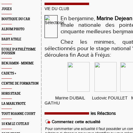
VIE DU CLUB
JUGES
En benjamine,
Marine Dejean
BOUTIQUE DU CAR
finale nationale des poin
ALBUM PHOTO
cinquante meilleures benjmai
BABY ATHLE
Chez les minimes, quat
sélectionnés pour le stage national
ECOLE D'ATHLÉTISME
POUSSIN
déroulera fin Aout à Fréjus:
BENJAMIN - MINIME
CADETS +
CENTRE DE FORMATION
HORS STADE
Marine DUBAIL Ludovic FOUILLET Ma
GATHU
LA MABLYROTE
les Réactions
TOUT ROANNE COURT
Commentez cette actualité
10 KM LE COTEAU
Pour commenter une actualité il faut posséder un compt