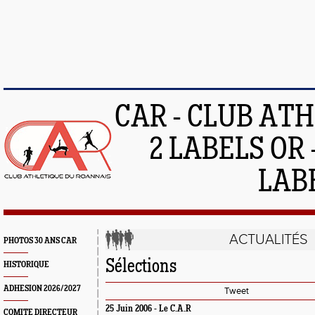
CAR - CLUB AT
2 LABELS OR 
LAB
ACTUALITÉS
PHOTOS 30 ANS CAR
Sélections
HISTORIQUE
ADHESION 2026/2027
Tweet
25 Juin 2006 -
Le C.A.R
COMITE DIRECTEUR