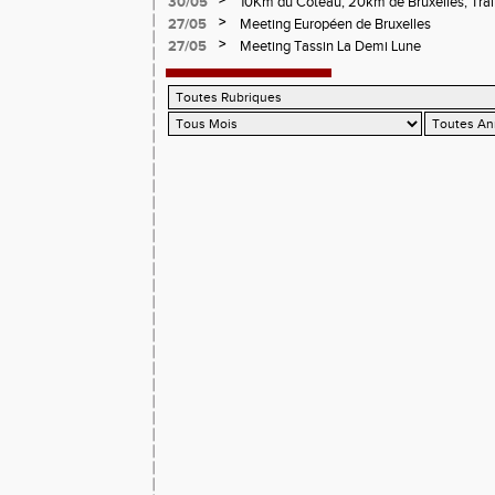
>
30/05
10Km du Coteau, 20km de Bruxelles, Trail
Pilatrail
>
27/05
Meeting Européen de Bruxelles
>
27/05
Meeting Tassin La Demi Lune