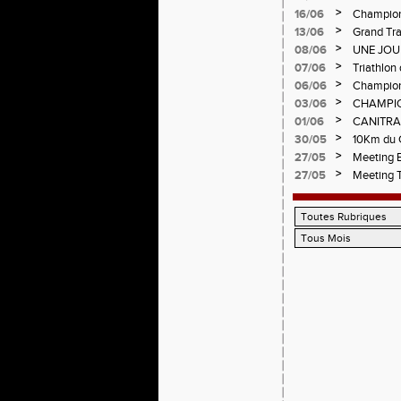
>
16/06
Championn
>
13/06
Grand Tra
d'Andréz
>
08/06
UNE JOU
CHAMPIO
>
07/06
Triathlon 
Circuit d
>
06/06
Championn
>
03/06
CHAMPIO
>
01/06
CANITRA
>
30/05
10Km du C
Pilatrail
>
27/05
Meeting E
>
27/05
Meeting 