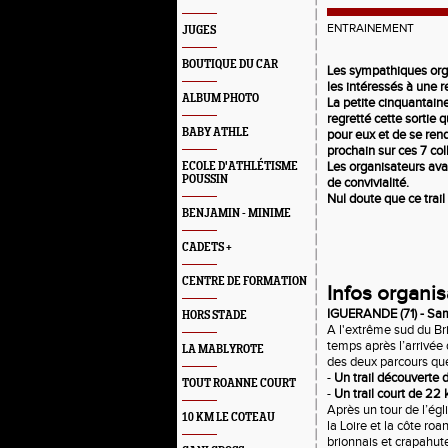
ENTRAINEMENT
JUGES
BOUTIQUE DU CAR
Les sympathiques orga
les intéressés à une 
ALBUM PHOTO
La petite cinquantain
regretté cette sortie
BABY ATHLE
pour eux et de se rend
prochain sur ces 7 col
Les organisateurs avai
ECOLE D'ATHLÉTISME
POUSSIN
de convivialité.
Nul doute que ce trail
BENJAMIN - MINIME
CADETS +
CENTRE DE FORMATION
Infos organis
IGUERANDE (71) - Sam
HORS STADE
A l'extrême sud du Br
temps après l’arrivée
LA MABLYROTE
des deux parcours que 
-
Un trail découverte
TOUT ROANNE COURT
-
Un trail court de 22
Après un tour de l’ég
10 KM LE COTEAU
la Loire et la côte r
brionnais et crapahute