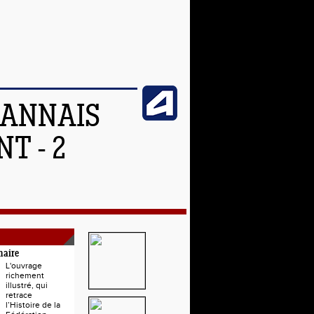
OANNAIS
T - 2
naire
L'ouvrage
richement
illustré, qui
retrace
l’Histoire de la