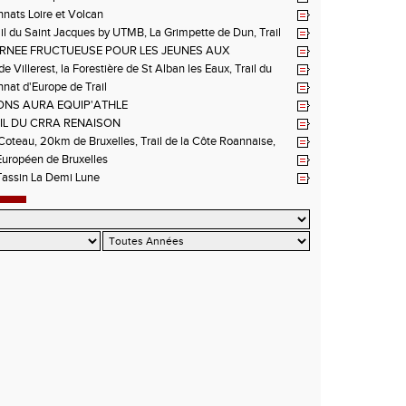
ats Loire et Volcan
il du Saint Jacques by UTMB, La Grimpette de Dun, Trail
ieux-Bouthéon
RNEE FRUCTUEUSE POUR LES JEUNES AUX
NNATS DE LA LOIRE A ANDREZIEUX
de Villerest, la Forestière de St Alban les Eaux, Trail du
e la Sure, Tour du Pays Roannais FSGT
at d'Europe de Trail
NS AURA EQUIP'ATHLE
IL DU CRRA RENAISON
oteau, 20km de Bruxelles, Trail de la Côte Roannaise,
uropéen de Bruxelles
Tassin La Demi Lune