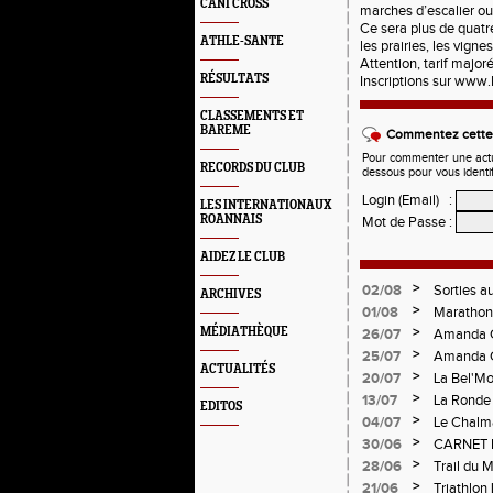
CANI CROSS
marches d’escalier ou
Ce sera plus de quatr
ATHLE-SANTE
les prairies, les vigne
Attention, tarif majoré
RÉSULTATS
Inscriptions sur
www.l
CLASSEMENTS ET
BAREME
Commentez cette 
Pour commenter une actual
RECORDS DU CLUB
dessous pour vous identi
Login (Email)
:
LES INTERNATIONAUX
ROANNAIS
Mot de Passe
:
AIDEZ LE CLUB
>
02/08
Sorties a
ARCHIVES
>
01/08
Marathon 
Verticale
>
MÉDIATHÈQUE
26/07
Amanda C
>
25/07
Amanda C
ACTUALITÉS
>
20/07
La Bel'Mo
>
13/07
La Ronde 
EDITOS
>
04/07
Le Chalma
Cublize -
>
30/06
CARNET 
Pralogno
>
28/06
Trail du 
>
21/06
Triathlon