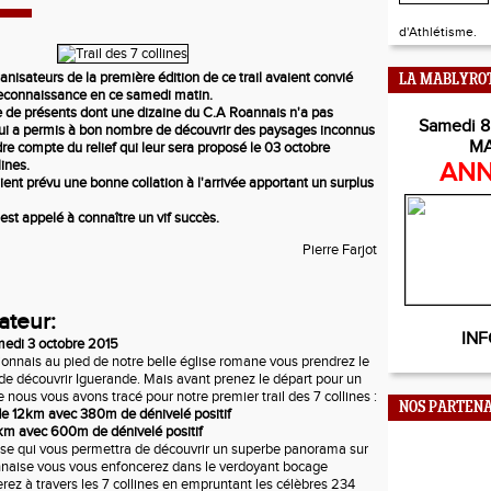
d'Athlétisme.
nisateurs de la première édition de ce trail avaient convié
LA MABLYRO
reconnaissance en ce samedi matin.
e de présents dont une dizaine du C.A Roannais n'a pas
Samedi 8
 qui a permis à bon nombre de découvrir des paysages inconnus
M
re compte du relief qui leur sera proposé le 03 octobre
lines.
ANN
ent prévu une bonne collation à l'arrivée apportant un surplus
 est appelé à connaître un vif succès.
Pierre Farjot
ateur:
INF
edi 3 octobre 2015
ionnais au pied de notre belle église romane vous prendrez le
 de découvrir Iguerande. Mais avant prenez le départ pour un
nous vous avons tracé pour notre premier trail des 7 collines :
NOS PARTENA
 de 12km avec 380m de dénivelé positif
 km avec 600m de dénivelé positif
lise qui vous permettra de découvrir un superbe panorama sur
oannaise vous vous enfoncerez dans le verdoyant bocage
rez à travers les 7 collines en empruntant les célèbres 234