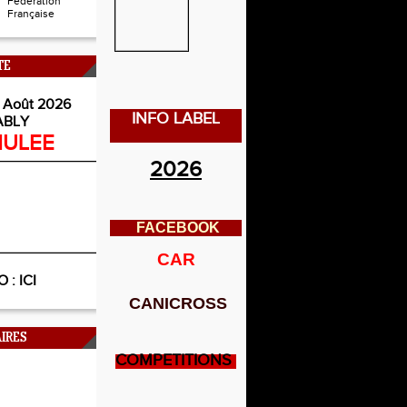
Fédération
Française
TE
 Août 2026
INFO LABEL
ABLY
ULEE
2026
FACEBOOK
CAR
O :
ICI
CANICROSS
IRES
COMPETITIONS