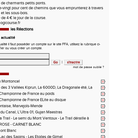
 de charmants petits ponts.
e-vingt pour cent de chemins que vous emprunterez à travers
s et les sous-bois.
 de 4 € le jour de la course.
ogicourse.fr
les Réactions
actualité
ité il faut posséder un compte sur le site FFA, utilisez la rubrique ci-
fier ou vous créer un compte.
|
mot de passe oublié ?
u Montoncel
des 3 Vallées Kiprun, La 6000D, La Dragonale été, La
 d'Orcières, St Augustin
hampionne de France au poids
hampionne de France ELite au disque
ntaise, Marvejols-Mende
du Canal, L'Ultra 01, Gujan Maestras
 Trail - Le semi du Mont Ventoux - Le Trail déraille à
 Les Passerelles de Monteynard - Triathlon de Vichy - Trail
ROSE - CARNET BLANC
n La Vanoise
Mont Blanc
 Lac des Sapins - Les Etoiles de Gimel