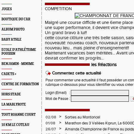
COMPETITION
JUGES
BOUTIQUE DU CAR
Malgré une course difficile et une 6eme place
une super performance, il devient vice champi
ALBUM PHOTO
Un grand bravo à lui!!
cette course clôture une très belle saison, saiso
BABY ATHLE
nouveauté: nouveau coach, nouveaux partenai
nouveau lieu... mais pleine d'enseignement!!
ECOLE D'ATHLÉTISME
Maintenant vacances bien méritées... Avant un
POUSSIN
devrait confirmer les progrès...
BENJAMIN - MINIME
les Réactions
Commentez cette actualité
CADETS +
Pour commenter une actualité il faut posséder un compt
CENTRE DE FORMATION
rubrique ci-dessous pour vous identifier ou vous crée
Login (Email)
:
HORS STADE
Mot de Passe
:
LA MABLYROTE
TOUT ROANNE COURT
>
02/08
Sorties au Montoncel
>
01/08
Marathon des 3 Vallées Kiprun, La 6000D
10 KM LE COTEAU
Verticale d'Orcières, St Augustin
>
26/07
Amanda Championne de France au poids