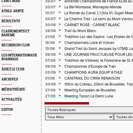
>
25/07
Amanda Championne de France ELite au 
CANI CROSS
>
20/07
La Bel'Montaise, Marvejols-Mende
ATHLE-SANTE
>
13/07
La Ronde du Canal, L'Ultra 01, Gujan Mae
>
04/07
Le Chalma Trail - Le semi du Mont Ventoux 
RÉSULTATS
Cublize - Les Passerelles de Monteynard - 
>
30/06
CARNET ROSE - CARNET BLANC
Pralognon La Vanoise
>
28/06
Trail du Mont Blanc
CLASSEMENTS ET
BAREME
>
21/06
Triathlon Lac des Sapins - Les Etoiles de 
>
16/06
Championnats Loire et Volcan
RECORDS DU CLUB
>
13/06
Grand Trail du Saint Jacques by UTMB, La
d'Andrézieux-Bouthéon
>
08/06
UNE JOURNEE FRUCTUEUSE POUR LES
LES INTERNATIONAUX
CHAMPIONNATS DE LA LOIRE A ANDRE
ROANNAIS
>
07/06
Triathlon de Villerest, la Forestière de St 
Circuit de la Sure, Tour du Pays Roannai
>
06/06
Championnat d'Europe de Trail
AIDEZ LE CLUB
>
03/06
CHAMPIONS AURA EQUIP'ATHLE
>
01/06
CANITRAIL DU CRRA RENAISON
ARCHIVES
>
30/05
10Km du Coteau, 20km de Bruxelles, Trail
Pilatrail
>
MÉDIATHÈQUE
27/05
Meeting Européen de Bruxelles
>
27/05
Meeting Tassin La Demi Lune
ACTUALITÉS
EDITOS