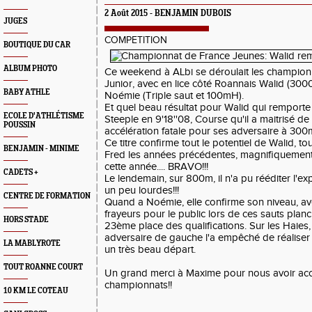
2 Août 2015 -
BENJAMIN DUBOIS
JUGES
COMPETITION
BOUTIQUE DU CAR
ALBUM PHOTO
Ce weekend à ALbi se déroulait les champion
Junior, avec en lice côté Roannais Walid (30
BABY ATHLE
Noémie (Triple saut et 100mH).
Et quel beau résultat pour Walid qui remporte 
ECOLE D'ATHLÉTISME
Steeple en 9'18''08, Course qu'il a maitrisé d
POUSSIN
accélération fatale pour ses adversaire à 300m
Ce titre confirme tout le potentiel de Walid, tou
BENJAMIN - MINIME
Fred les années précédentes, magnifiquement
cette année.... BRAVO!!!
CADETS +
Le lendemain, sur 800m, il n'a pu rééditer l'exp
un peu lourdes!!!
CENTRE DE FORMATION
Quand a Noémie, elle confirme son niveau, ave
frayeurs pour le public lors de ces sauts planch
HORS STADE
23ème place des qualifications. Sur les Haies,
adversaire de gauche l'a empêché de réalise
LA MABLYROTE
un très beau départ.
TOUT ROANNE COURT
Un grand merci à Maxime pour nous avoir accue
championnats!!
10 KM LE COTEAU