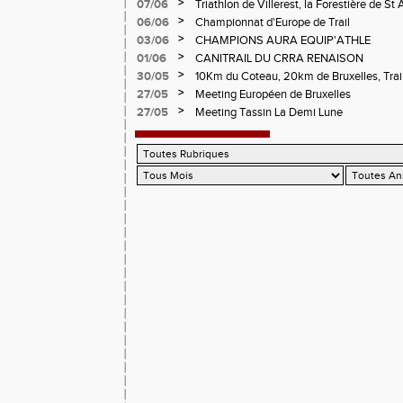
CHAMPIONNATS DE LA LOIRE A ANDRE
>
07/06
Triathlon de Villerest, la Forestière de St 
Circuit de la Sure, Tour du Pays Roannai
>
06/06
Championnat d'Europe de Trail
>
03/06
CHAMPIONS AURA EQUIP'ATHLE
>
01/06
CANITRAIL DU CRRA RENAISON
>
30/05
10Km du Coteau, 20km de Bruxelles, Trail
Pilatrail
>
27/05
Meeting Européen de Bruxelles
>
27/05
Meeting Tassin La Demi Lune