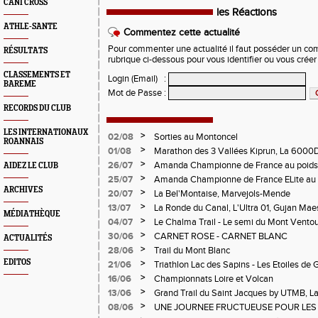
CANI CROSS
les Réactions
ATHLE-SANTE
Commentez cette actualité
Pour commenter une actualité il faut posséder un compt
RÉSULTATS
rubrique ci-dessous pour vous identifier ou vous crée
CLASSEMENTS ET
Login (Email)
:
BAREME
Mot de Passe
:
RECORDS DU CLUB
LES INTERNATIONAUX
>
02/08
Sorties au Montoncel
ROANNAIS
>
01/08
Marathon des 3 Vallées Kiprun, La 6000D
Verticale d'Orcières, St Augustin
>
26/07
Amanda Championne de France au poids
AIDEZ LE CLUB
>
25/07
Amanda Championne de France ELite au 
ARCHIVES
>
20/07
La Bel'Montaise, Marvejols-Mende
>
13/07
La Ronde du Canal, L'Ultra 01, Gujan Mae
MÉDIATHÈQUE
>
04/07
Le Chalma Trail - Le semi du Mont Ventoux 
Cublize - Les Passerelles de Monteynard - 
>
30/06
CARNET ROSE - CARNET BLANC
ACTUALITÉS
Pralognon La Vanoise
>
28/06
Trail du Mont Blanc
EDITOS
>
21/06
Triathlon Lac des Sapins - Les Etoiles de 
>
16/06
Championnats Loire et Volcan
>
13/06
Grand Trail du Saint Jacques by UTMB, La
d'Andrézieux-Bouthéon
>
08/06
UNE JOURNEE FRUCTUEUSE POUR LES