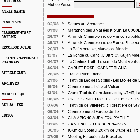
CANI CROSS
Mot de Passe
:
ATHLE-SANTE
RÉSULTATS
>
02/08
Sorties au Montoncel
>
01/08
Marathon des 3 Vallées Kiprun, La 6000D
CLASSEMENTS ET
Verticale d'Orcières, St Augustin
>
26/07
Amanda Championne de France au poids
BAREME
>
25/07
Amanda Championne de France ELite au 
RECORDS DU CLUB
>
20/07
La Bel'Montaise, Marvejols-Mende
>
13/07
La Ronde du Canal, L'Ultra 01, Gujan Mae
LES INTERNATIONAUX
>
04/07
Le Chalma Trail - Le semi du Mont Ventoux 
ROANNAIS
Cublize - Les Passerelles de Monteynard - 
>
30/06
CARNET ROSE - CARNET BLANC
Pralognon La Vanoise
AIDEZ LE CLUB
>
28/06
Trail du Mont Blanc
>
21/06
Triathlon Lac des Sapins - Les Etoiles de 
ARCHIVES
>
16/06
Championnats Loire et Volcan
>
13/06
Grand Trail du Saint Jacques by UTMB, La
MÉDIATHÈQUE
d'Andrézieux-Bouthéon
>
08/06
UNE JOURNEE FRUCTUEUSE POUR LES
CHAMPIONNATS DE LA LOIRE A ANDRE
>
ACTUALITÉS
07/06
Triathlon de Villerest, la Forestière de St 
Circuit de la Sure, Tour du Pays Roannai
>
06/06
Championnat d'Europe de Trail
EDITOS
>
03/06
CHAMPIONS AURA EQUIP'ATHLE
>
01/06
CANITRAIL DU CRRA RENAISON
>
30/05
10Km du Coteau, 20km de Bruxelles, Trail
Pilatrail
>
27/05
Meeting Européen de Bruxelles