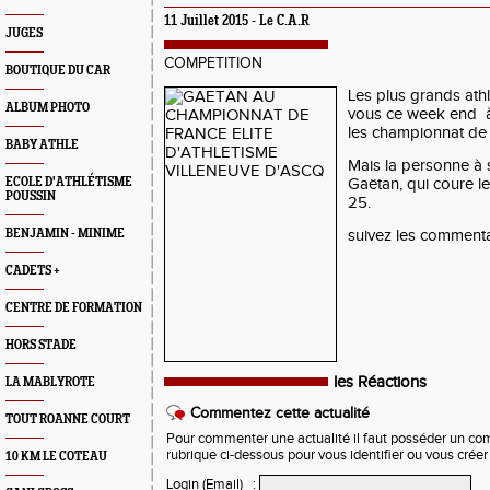
11 Juillet 2015 -
Le C.A.R
JUGES
COMPETITION
BOUTIQUE DU CAR
Les plus grands athl
ALBUM PHOTO
vous ce week end à
les championnat de F
BABY ATHLE
Mais la personne à s
ECOLE D'ATHLÉTISME
Gaëtan, qui coure l
POUSSIN
25.
BENJAMIN - MINIME
suivez les commenta
CADETS +
CENTRE DE FORMATION
HORS STADE
les Réactions
LA MABLYROTE
Commentez cette actualité
TOUT ROANNE COURT
Pour commenter une actualité il faut posséder un compt
rubrique ci-dessous pour vous identifier ou vous crée
10 KM LE COTEAU
Login (Email)
: