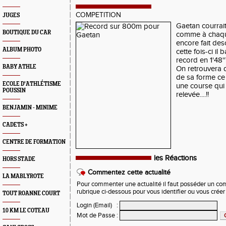
COMPETITION
JUGES
Gaetan courrait 
BOUTIQUE DU CAR
comme à chaque 
encore fait desc
ALBUM PHOTO
cette fois-ci il
record en 1'48''
BABY ATHLE
On retrouvera 
de sa forme c
ECOLE D'ATHLÉTISME
une course qui 
POUSSIN
relevée....!!
BENJAMIN - MINIME
CADETS +
CENTRE DE FORMATION
les Réactions
HORS STADE
Commentez cette actualité
LA MABLYROTE
Pour commenter une actualité il faut posséder un compt
rubrique ci-dessous pour vous identifier ou vous crée
TOUT ROANNE COURT
Login (Email)
:
10 KM LE COTEAU
Mot de Passe
: