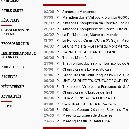
CANI CROSS
ATHLE-SANTE
>
02/08
Sorties au Montoncel
>
01/08
Marathon des 3 Vallées Kiprun, La 6000D
RÉSULTATS
Verticale d'Orcières, St Augustin
>
26/07
Amanda Championne de France au poids
>
25/07
Amanda Championne de France ELite au 
CLASSEMENTS ET
>
BAREME
20/07
La Bel'Montaise, Marvejols-Mende
>
13/07
La Ronde du Canal, L'Ultra 01, Gujan Mae
RECORDS DU CLUB
>
04/07
Le Chalma Trail - Le semi du Mont Ventoux 
Cublize - Les Passerelles de Monteynard - 
>
30/06
CARNET ROSE - CARNET BLANC
LES INTERNATIONAUX
Pralognon La Vanoise
>
ROANNAIS
28/06
Trail du Mont Blanc
>
21/06
Triathlon Lac des Sapins - Les Etoiles de 
AIDEZ LE CLUB
>
16/06
Championnats Loire et Volcan
>
13/06
Grand Trail du Saint Jacques by UTMB, La
ARCHIVES
d'Andrézieux-Bouthéon
>
08/06
UNE JOURNEE FRUCTUEUSE POUR LES
CHAMPIONNATS DE LA LOIRE A ANDRE
>
07/06
Triathlon de Villerest, la Forestière de St 
MÉDIATHÈQUE
Circuit de la Sure, Tour du Pays Roannai
>
06/06
Championnat d'Europe de Trail
ACTUALITÉS
>
03/06
CHAMPIONS AURA EQUIP'ATHLE
>
01/06
CANITRAIL DU CRRA RENAISON
EDITOS
>
30/05
10Km du Coteau, 20km de Bruxelles, Trail
Pilatrail
>
27/05
Meeting Européen de Bruxelles
>
27/05
Meeting Tassin La Demi Lune