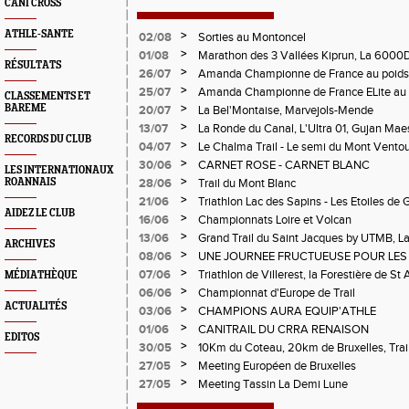
CANI CROSS
ATHLE-SANTE
>
02/08
Sorties au Montoncel
>
01/08
Marathon des 3 Vallées Kiprun, La 6000D
RÉSULTATS
Verticale d'Orcières, St Augustin
>
26/07
Amanda Championne de France au poids
>
25/07
Amanda Championne de France ELite au 
CLASSEMENTS ET
>
BAREME
20/07
La Bel'Montaise, Marvejols-Mende
>
13/07
La Ronde du Canal, L'Ultra 01, Gujan Mae
RECORDS DU CLUB
>
04/07
Le Chalma Trail - Le semi du Mont Ventoux 
Cublize - Les Passerelles de Monteynard - 
>
30/06
CARNET ROSE - CARNET BLANC
LES INTERNATIONAUX
Pralognon La Vanoise
>
ROANNAIS
28/06
Trail du Mont Blanc
>
21/06
Triathlon Lac des Sapins - Les Etoiles de 
AIDEZ LE CLUB
>
16/06
Championnats Loire et Volcan
>
13/06
Grand Trail du Saint Jacques by UTMB, La
ARCHIVES
d'Andrézieux-Bouthéon
>
08/06
UNE JOURNEE FRUCTUEUSE POUR LES
CHAMPIONNATS DE LA LOIRE A ANDRE
>
07/06
Triathlon de Villerest, la Forestière de St 
MÉDIATHÈQUE
Circuit de la Sure, Tour du Pays Roannai
>
06/06
Championnat d'Europe de Trail
ACTUALITÉS
>
03/06
CHAMPIONS AURA EQUIP'ATHLE
>
01/06
CANITRAIL DU CRRA RENAISON
EDITOS
>
30/05
10Km du Coteau, 20km de Bruxelles, Trail
Pilatrail
>
27/05
Meeting Européen de Bruxelles
>
27/05
Meeting Tassin La Demi Lune