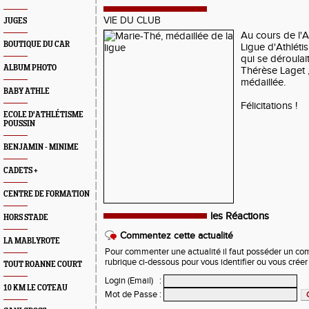
VIE DU CLUB
JUGES
Au cours de l'
BOUTIQUE DU CAR
Ligue d'Athlét
qui se déroula
ALBUM PHOTO
Thérèse Laget ,
médaillée.
BABY ATHLE
Félicitations !
ECOLE D'ATHLÉTISME
POUSSIN
BENJAMIN - MINIME
CADETS +
CENTRE DE FORMATION
les Réactions
HORS STADE
Commentez cette actualité
LA MABLYROTE
Pour commenter une actualité il faut posséder un compt
rubrique ci-dessous pour vous identifier ou vous crée
TOUT ROANNE COURT
Login (Email)
:
10 KM LE COTEAU
Mot de Passe
: