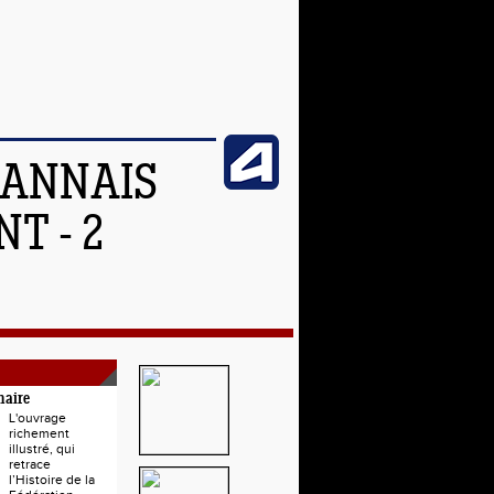
OANNAIS
T - 2
naire
L'ouvrage
richement
illustré, qui
retrace
l’Histoire de la