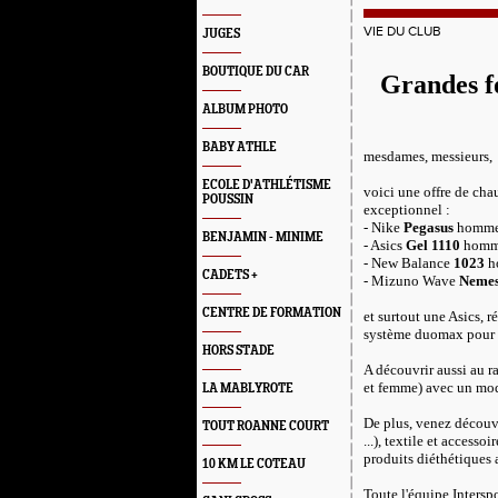
VIE DU CLUB
JUGES
BOUTIQUE DU CAR
Grandes fo
ALBUM PHOTO
BABY ATHLE
mesdames, messieurs,
ECOLE D'ATHLÉTISME
voici une offre de cha
POUSSIN
exceptionnel :
- Nike
Pegasus
homme 
BENJAMIN - MINIME
- Asics
Gel 1110
homme
- New Balance
1023
ho
CADETS +
- Mizuno Wave
Nemes
CENTRE DE FORMATION
et surtout une Asics, ré
système duomax pour 
HORS STADE
A découvrir aussi au 
et femme) avec un modè
LA MABLYROTE
De plus, venez découvr
TOUT ROANNE COURT
...), textile et access
produits diéthétiques
10 KM LE COTEAU
Toute l'équipe Intersp