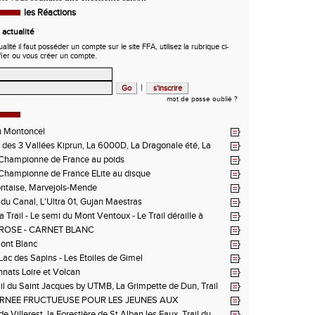
les Réactions
actualité
ité il faut posséder un compte sur le site FFA, utilisez la rubrique ci-
fier ou vous créer un compte.
|
mot de passe oublié ?
u Montoncel
des 3 Vallées Kiprun, La 6000D, La Dragonale été, La
 d'Orcières, St Augustin
hampionne de France au poids
hampionne de France ELite au disque
ntaise, Marvejols-Mende
du Canal, L'Ultra 01, Gujan Maestras
 Trail - Le semi du Mont Ventoux - Le Trail déraille à
 Les Passerelles de Monteynard - Triathlon de Vichy - Trail
ROSE - CARNET BLANC
n La Vanoise
Mont Blanc
 Lac des Sapins - Les Etoiles de Gimel
ats Loire et Volcan
il du Saint Jacques by UTMB, La Grimpette de Dun, Trail
ieux-Bouthéon
RNEE FRUCTUEUSE POUR LES JEUNES AUX
NNATS DE LA LOIRE A ANDREZIEUX
de Villerest, la Forestière de St Alban les Eaux, Trail du