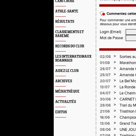
CANI CROSS
ATHLE-SANTE
Commentez cette 
Pour commenter une actual
RÉSULTATS
dessous pour vous identi
Login (Email)
:
CLASSEMENTS ET
BAREME
Mot de Passe
:
RECORDS DU CLUB
>
02/08
Sorties a
LES INTERNATIONAUX
ROANNAIS
>
01/08
Marathon 
Verticale
>
26/07
Amanda C
AIDEZ LE CLUB
>
25/07
Amanda C
>
20/07
La Bel'Mo
ARCHIVES
>
13/07
La Ronde 
MÉDIATHÈQUE
>
04/07
Le Chalma
Cublize -
>
30/06
CARNET 
ACTUALITÉS
Pralogno
>
28/06
Trail du 
>
21/06
Triathlon
EDITOS
>
16/06
Championn
>
13/06
Grand Tra
d'Andréz
>
08/06
UNE JOU
CHAMPIO
>
07/06
Triathlon 