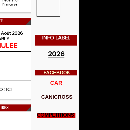
Fédération
Française
TE
 Août 2026
INFO LABEL
ABLY
ULEE
2026
FACEBOOK
CAR
O :
ICI
CANICROSS
IRES
COMPETITIONS