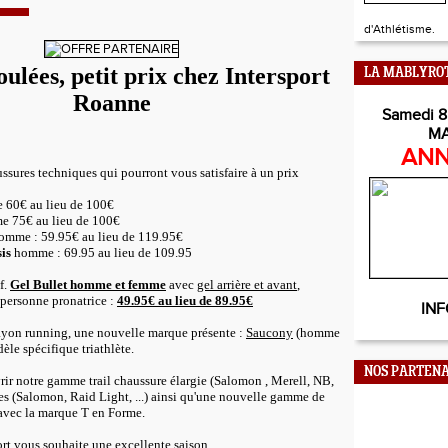
d'Athlétisme.
ulées, petit prix chez Intersport
LA MABLYRO
Roanne
Samedi 8
M
ANN
ussures techniques qui pourront vous satisfaire à un prix
60€ au lieu de 100€
 75€ au lieu de 100€
mme : 59.95€ au lieu de 119.95€
is
homme : 69.95 au lieu de 109.95
f.
Gel Bullet homme et femme
avec
gel arrière et avant
,
personne pronatrice :
49.95€ au lieu de 89.95€
INF
rayon running, une nouvelle marque présente :
Saucony
(homme
le spécifique triathlète.
NOS PARTENA
ir notre gamme trail chaussure élargie (Salomon , Merell, NB,
oires (Salomon, Raid Light, ...) ainsi qu'une nouvelle gamme de
 avec la marque T en Forme.
ort vous souhaite une excellente saison