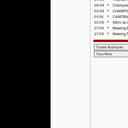
Circuit d
>
06/06
Championn
>
03/06
CHAMPIO
>
01/06
CANITRA
>
30/05
10Km du C
Pilatrail
>
27/05
Meeting E
>
27/05
Meeting 